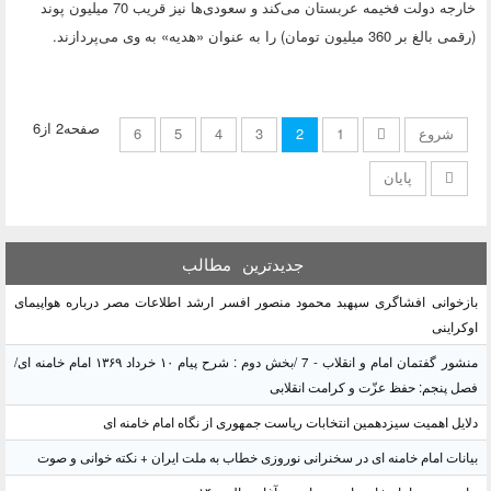
خارجه دولت فخیمه عربستان می‌کند و سعودی‌ها نیز قریب 70 میلیون پوند
(رقمی بالغ بر 360 میلیون تومان) را به عنوان «هدیه» به وی می‌پردازند.
صفحه2 از6
شروع
1
2
3
4
5
6
پایان
جدیدترین
مطالب
بازخوانی افشاگری سپهبد محمود منصور افسر ارشد اطلاعات مصر درباره هواپیمای
اوکراینی
منشور گفتمان امام و انقلاب - 7 /بخش دوم : شرح پیام ۱۰ خرداد ۱۳۶۹ امام خامنه ای/
فصل پنجم: حفظ عزّت و کرامت انقلابی
دلایل اهمیت سیزدهمین انتخابات ریاست جمهوری از نگاه امام خامنه ای
بیانات امام خامنه ای در سخنرانی نوروزی خطاب به ملت ایران + نکته خوانی و صوت