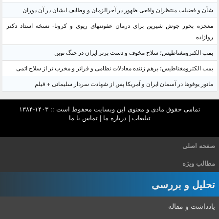
شأن و فضیلت منتظران واقعی ظهور در آخرالزمان و وظایف ایشان در آن دوران
معجزه بخور جوش شیرین برای درمان عفونتهای ریوی و کرونا- نسخه استاد دکتر
روازاده
بمب الکترومغناطیس؛ سلاح مخوف و دست برتر ایران در جنگ نوین
بمب الکترومغناطیس؛ برهم زننده معادلات نظامی و فراتر و مخرب تر از سلاح اتمی
مانور یوفوها در آسمان ایران و آمریکا پس از شهادت سردار سلیمانی + فیلم
تمامی حقوق مادی و معنوی این وبسایت محفوظ است :: ۱۴۰۳-۱۳۸۴
تبلیغات
|
درباره ما
|
تماس با ما
صفحه اصلی
مطالب ویژه
تحلیل و بررسی
یادداشت و مقاله