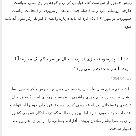
رئیس جمهور از سیاست کف خیابانی کردن و کوچه بازاری شدن سیاست
خارجی رونمایی کرد و به فاصله چند ماه بعد از پیروزی در انتخابات ریاست
جمهوری، در مهر ۹۲ اعلام کرد که باید درباره رابطه با آمریکا رفراندوم گذاشته
شود.
عدالت پدرسوخته بازی ندارد/ جنجال بر سر حکم یک مجرم؛ آیا
آیت الله راه عفت را می رود؟
تیر 04 1394
آیا علیرغم سخن قبلی هاشمی رفسنجانی مبنی بر پذیرش حکم قاضی، نظر
ایشان نیز درباره حکم مهدی هاشمی با همسرشان یکی است؟ به هر حال
هاشمی رفسنجانی، در لفافه سعی کرده است تا فرزندان خود را از عواقب
اقدامات خود مصون بدارد اما این بار مطالبه گسترده افکار عمومی کشور
برای به سرانجام رساندن پرونده آقازاده جنجالی، راه را برای ختم پرونده
هموار ساخت.