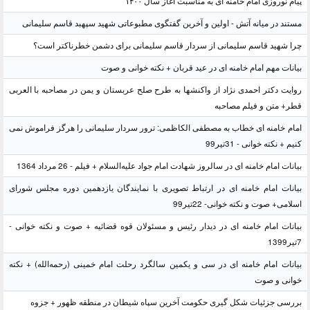
پیام نوروزی امام خامنه ای به مناسبت آغاز سال ۱۴۰۰
مستند در میانه آتش - اولین و آخرین گفتگوی مطبوعاتی شهید سپهبد قاسم سلیمانی
چرا شهید قاسم سلیمانی از سردار قاسم سلیمانی برای دشمن خطرناکتر است؟
بیانات مهم امام خامنه ای در عید قربان + نکته خوانی و صوت
روایت دکتر احمدی نژاد از واکنشها به طرح صلح عربستان و یمن در مصاحبه با العربی
قطر+ متن و فیلم مصاحبه
امام خامنه ای خطاب به مصطفی الکاظمی: ترور سردار سلیمانی را هرگز فراموش نمی
کنیم + نکته خوانی - 31تیر99
بیانات امام خامنه ای در سالروز شهادت امام جواد علیه‌السلام + فیلم - 26 مرداد 1364
بیانات امام خامنه ای در ارتباط تصویری با نمایندگان یازدهمین دوره مجلس شورای
اسلامی+ صوت و نکته خوانی- 22تیر99
بیانات امام خامنه ای در دیدار رئیس و مسئولان قوه قضائیه + صوت و نکته خوانی -
7تیر1399
بیانات امام خامنه ای در سی و یکمین سالگرد رحلت امام خمینی (رحمه‌الله) + نکته
خوانی و صوت
بررسی جزئیات شکل گیری حکومت آخرین سپاه شیطان در منطقه ظهور + جزوه