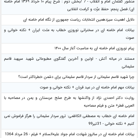
منشور گفتمان امام و انقلاب - 7 /بخش دوم : شرح پیام ۱۰ خرداد ۱۳۶۹ امام خامنه
ای/ فصل پنجم: حفظ عزّت و کرامت انقلابی
دلایل اهمیت سیزدهمین انتخابات ریاست جمهوری از نگاه امام خامنه ای
بیانات امام خامنه ای در سخنرانی نوروزی خطاب به ملت ایران + نکته خوانی و
صوت
پیام نوروزی امام خامنه ای به مناسبت آغاز سال ۱۴۰۰
مستند در میانه آتش - اولین و آخرین گفتگوی مطبوعاتی شهید سپهبد قاسم
سلیمانی
چرا شهید قاسم سلیمانی از سردار قاسم سلیمانی برای دشمن خطرناکتر است؟
بیانات مهم امام خامنه ای در عید قربان + نکته خوانی و صوت
روایت دکتر احمدی نژاد از واکنشها به طرح صلح عربستان و یمن در مصاحبه با
العربی قطر+ متن و فیلم مصاحبه
امام خامنه ای خطاب به مصطفی الکاظمی: ترور سردار سلیمانی را هرگز فراموش نمی
کنیم + نکته خوانی - 31تیر99
بیانات امام خامنه ای در سالروز شهادت امام جواد علیه‌السلام + فیلم - 26 مرداد 1364