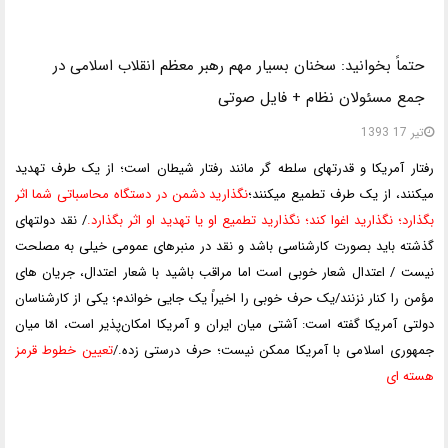
حتماً بخوانید: سخنان بسیار مهم رهبر معظم انقلاب اسلامی در
جمع مسئولان نظام + فایل صوتی
تیر 17 1393
رفتار آمریکا و قدرتهای سلطه گر مانند رفتار شیطان است؛ از یک طرف تهدید
میکنند، از یک طرف تطمیع میکنند
؛
نگذارید دشمن در دستگاه محاسباتى شما اثر
بگذارد؛ نگذارید اغوا کند؛ نگذارید تطمیع او یا تهدید او اثر بگذارد.
/ نقد دولتهای
گذشته باید بصورت کارشناسی باشد و نقد در منبرهای عمومی خیلی به مصلحت
نیست / اعتدال شعار خوبی است اما مراقب باشید با شعار اعتدال، جریان های
مؤمن را کنار نزنند/یک حرف خوبى را اخیراً یک جایى خواندم؛ یکى از کارشناسان
دولتى آمریکا گفته است: آشتى میان ایران و آمریکا امکان‌پذیر است، امّا میان
جمهورى اسلامى با آمریکا ممکن نیست؛ حرف درستى زده.
/
تعیین خطوط قرمز
هسته ای