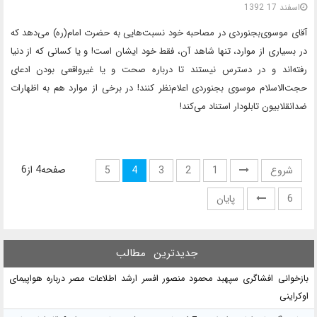
اسفند 17 1392
آقای موسوی‌بجنوردی در مصاحبه خود نسبت‌هایی به حضرت امام(ره) می‌دهد که
در بسیاری از موارد، تنها شاهد آن، فقط خود ایشان است! و یا کسانی که از دنیا
رفته‌اند و در دسترس نیستند تا درباره صحت و یا غیرواقعی بودن ادعای
حجت‌الاسلام موسوی بجنوردی اعلام‌نظر کنند! در برخی از موارد هم به اظهارات
ضدانقلابیون تابلودار استناد می‌کند!
صفحه4 از6
شروع
1
2
3
4
5
6
پایان
جدیدترین
مطالب
بازخوانی افشاگری سپهبد محمود منصور افسر ارشد اطلاعات مصر درباره هواپیمای
اوکراینی