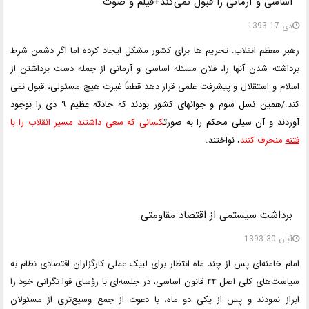
اساسی و آرمانی را قبول نمی‌کند+فیلم و صوت
دی 17 1393
رهبر معظم انقلاب: تحریم ها برای کشور مشکل ایجاد کرده اما اگر دشمن شرط
برداشته شدن آنها را، فلان مسئله اساسی و آرمانی از جمله دست برداشتن از
اسلام و استقلال و پیشرفت علمی قرار دهد قطعاً غیرت هیچ مسئولی، قبول نمی
کند./
همین نسل سوم و جوانهای کشور بودند که حادثه عظیم ۹ دی را بوجود
آوردند و آن سیلی محکم را به صورت
کسانی که سعی داشتند
مسیر انقلاب را
با
فتنه
منحرف کنند
، نواختند
.
برداشت سیستمی از اقتصاد مقاومتی
آبان 30 1393
امام خامنه‌ای پس از چند ماه انتظار برای لبیک عملی کارگزاران اقتصادی نظام به
سیاست‌های کلی اصل ۴۴ قانون اساسی، در جلسه‌ای با رؤسای قوا نگرانی خود را
ابراز نمودند و پس از یکی دو ماه، با دعوت از جمع وسیع‌تری از مسئولان