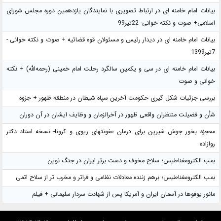
بیانات امام خامنه ای در ارتباط تصویری با نمایندگان یازدهمین دوره مجلس شورای
اسلامی+ صوت و نکته خوانی- 22تیر99
بیانات امام خامنه ای در دیدار رئیس و مسئولان قوه قضائیه + صوت و نکته خوانی -
7تیر1399
بیانات امام خامنه ای در سی و یکمین سالگرد رحلت امام خمینی (رحمه‌الله) + نکته
خوانی و صوت
بررسی جزئیات شکل گیری حکومت آخرین سپاه شیطان در منطقه ظهور + جزوه
شأن و فضیلت منتظران واقعی ظهور در آخرالزمان و وظایف ایشان در آن دوران
معجزه بخور جوش شیرین برای درمان عفونتهای ریوی و کرونا- نسخه استاد دکتر
روازاده
بمب الکترومغناطیس؛ سلاح مخوف و دست برتر ایران در جنگ نوین
بمب الکترومغناطیس؛ برهم زننده معادلات نظامی و فراتر و مخرب تر از سلاح اتمی
مانور یوفوها در آسمان ایران و آمریکا پس از شهادت سردار سلیمانی + فیلم