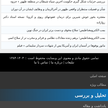
بررسی جزئیات شکل گیری حکومت آخرین سپاه شیطان در منطقه ظهور + جزوه
شأن و فضیلت منتظران واقعی ظهور در آخرالزمان و وظایف ایشان در آن دوران
معجزه بخور جوش شیرین برای درمان عفونتهای ریوی و کرونا- نسخه استاد دکتر
روازاده
بمب الکترومغناطیس؛ سلاح مخوف و دست برتر ایران در جنگ نوین
بمب الکترومغناطیس؛ برهم زننده معادلات نظامی و فراتر و مخرب تر از سلاح اتمی
مانور یوفوها در آسمان ایران و آمریکا پس از شهادت سردار سلیمانی + فیلم
تمامی حقوق مادی و معنوی این وبسایت محفوظ است :: ۱۴۰۳-۱۳۸۴
تبلیغات
|
درباره ما
|
تماس با ما
صفحه اصلی
مطالب ویژه
تحلیل و بررسی
یادداشت و مقاله