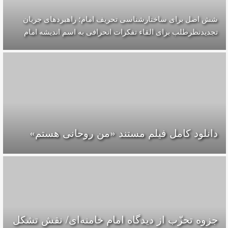
شش اصل برای ساختارشناسی تحريف امام؛ راهبردهای جریان
تجدیدنظرطلب برای القاء تفکرات انحرافی به اسم اندیشه امام
دانلود کامل فیلم مستند «من روحانی هستم»
جزوه تحزّب از دیدگاه امام خامنه‌ای/ نقش تشکل