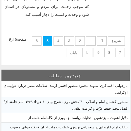
که موجب زحمت برای مردم و مسئولان در استان
شود و وحدت و امنیت را دچار آسیب کند.
صفحه5 از9
شروع
1
2
3
4
5
6
7
8
9
پایان
جدیدترین
مطالب
بازخوانی افشاگری سپهبد محمود منصور افسر ارشد اطلاعات مصر درباره هواپیمای
اوکراینی
منشور گفتمان امام و انقلاب - 7 /بخش دوم : شرح پیام ۱۰ خرداد ۱۳۶۹ امام خامنه ای/
فصل پنجم: حفظ عزّت و کرامت انقلابی
دلایل اهمیت سیزدهمین انتخابات ریاست جمهوری از نگاه امام خامنه ای
بیانات امام خامنه ای در سخنرانی نوروزی خطاب به ملت ایران + نکته خوانی و صوت