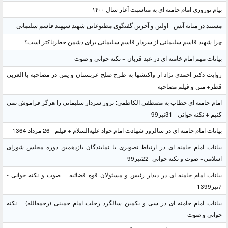
پیام نوروزی امام خامنه ای به مناسبت آغاز سال ۱۴۰۰
مستند در میانه آتش - اولین و آخرین گفتگوی مطبوعاتی شهید سپهبد قاسم سلیمانی
چرا شهید قاسم سلیمانی از سردار قاسم سلیمانی برای دشمن خطرناکتر است؟
بیانات مهم امام خامنه ای در عید قربان + نکته خوانی و صوت
روایت دکتر احمدی نژاد از واکنشها به طرح صلح عربستان و یمن در مصاحبه با العربی
قطر+ متن و فیلم مصاحبه
امام خامنه ای خطاب به مصطفی الکاظمی: ترور سردار سلیمانی را هرگز فراموش نمی
کنیم + نکته خوانی - 31تیر99
بیانات امام خامنه ای در سالروز شهادت امام جواد علیه‌السلام + فیلم - 26 مرداد 1364
بیانات امام خامنه ای در ارتباط تصویری با نمایندگان یازدهمین دوره مجلس شورای
اسلامی+ صوت و نکته خوانی- 22تیر99
بیانات امام خامنه ای در دیدار رئیس و مسئولان قوه قضائیه + صوت و نکته خوانی -
7تیر1399
بیانات امام خامنه ای در سی و یکمین سالگرد رحلت امام خمینی (رحمه‌الله) + نکته
خوانی و صوت