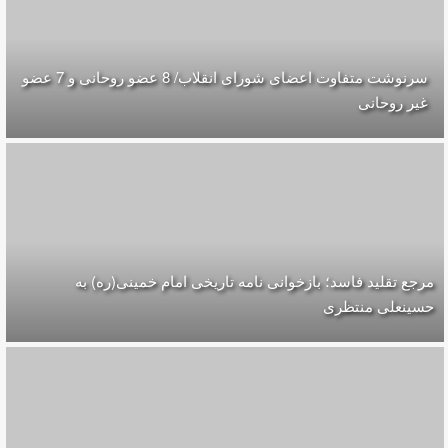
سرنوشت متفاوت اعضای شورای انقلاب/ 8 عضو روحانی و 7 عضو
غیر روحانی
مرجع تقلید فاسد؛ بازخوانی نامه تاریخی امام خمینی(ره) به
حسینعلی منتظری