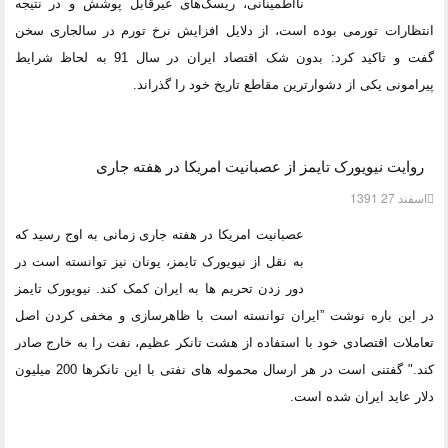
نااطمینانی، ریسک‌های غیرقابل پوشش و در نتیجه
انتظارات تورمی بوده است، از دلایل افزایش نرخ تورم در سالجاری سخن
گفت و تاکید کرد: بدون شک اقتصاد ایران در سال 91 به لحاظ شرایط
پیرامونی یکی از دشوارترین مقاطع تاریخ خود را گذراند.
روایت نیویورک تایمز از عصبانیت امریکا در هفته جاری
اسفند 27 1391
عصبانیت امریکا در هفته جاری زمانی به اوج رسید که
به نقل از نیویورک تایمز، یونان نیز توانسته است در
دور زدن تحریم ها به ایران کمک کند. نیویورک تایمز
در این باره نوشت ”ایران توانسته است با ظاهرسازی و مخفی کردن اصل
تعاملات اقتصادی خود با استفاده از هشت تانکر عظیم، نفت را به خارج صادر
کند." گفتنی است در هر ارسال محموله های نفتی با این تانکرها 200 میلیون
دلار عاید ایران شده است.