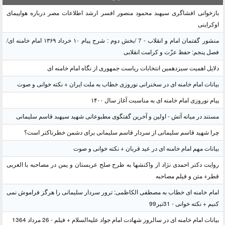
بازخوانی افشاگری سپهبد محمود منصور افسر ارشد اطلاعات مصر درباره هواپیمای
اوکراینی
منشور گفتمان امام و انقلاب - 7 /بخش دوم : شرح پیام ۱۰ خرداد ۱۳۶۹ امام خامنه ای/
فصل پنجم: حفظ عزّت و کرامت انقلابی
دلایل اهمیت سیزدهمین انتخابات ریاست جمهوری از نگاه امام خامنه ای
بیانات امام خامنه ای در سخنرانی نوروزی خطاب به ملت ایران + نکته خوانی و صوت
پیام نوروزی امام خامنه ای به مناسبت آغاز سال ۱۴۰۰
مستند در میانه آتش - اولین و آخرین گفتگوی مطبوعاتی شهید سپهبد قاسم سلیمانی
چرا شهید قاسم سلیمانی از سردار قاسم سلیمانی برای دشمن خطرناکتر است؟
بیانات مهم امام خامنه ای در عید قربان + نکته خوانی و صوت
روایت دکتر احمدی نژاد از واکنشها به طرح صلح عربستان و یمن در مصاحبه با العربی
قطر+ متن و فیلم مصاحبه
امام خامنه ای خطاب به مصطفی الکاظمی: ترور سردار سلیمانی را هرگز فراموش نمی
کنیم + نکته خوانی - 31تیر99
بیانات امام خامنه ای در سالروز شهادت امام جواد علیه‌السلام + فیلم - 26 مرداد 1364