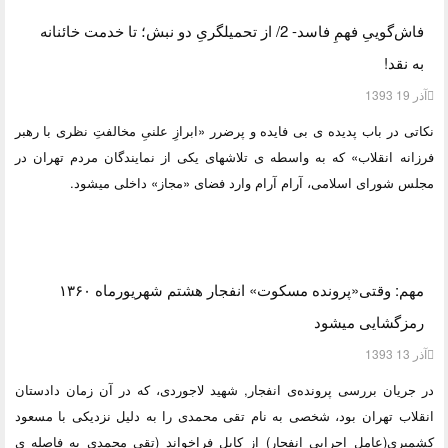
فاش‌گوییِ فهمِ فاسد- 2/ از تحمیلگریِ دو نبش؛ تا خدمت خائنانه
به نقد!
آذر 19 1393
نکاتی در باب پدیده ی بی فایده و پرضرر «ابرازِ علنیِ مخالفتِ نظری با رهبر
فرزانه انقلاب» که به واسطه ی تلاشهای یکی از نمایندگان مردم تهران در
مجلس شورای اسلامی، آرام آرام وارد فضای «مجاز» داخلی میشود.
مهم: وقتی«پرونده مسکوت» انفجار هشتم شهریورماه ۱۳۶۰
رمزگشایی می‎شود
آذر 13 1393
در جریان بررسی پرونده‌ی انفجار, شهید لاجوردی، که در آن زمان دادستان
انقلاب تهران بود، شخصی به نام تقی محمدی را به دلیل نزدیکی با مسعود
کشمیری(عامل اجرایی انفجار) از کابل فراخواند (تقی محمدی به فاصله ی