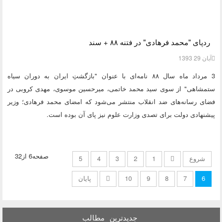
ردپای "محمد فرهادی" در فتنه ۸۸ + سند
آبان 29 1393
3 مرداد ماه سال ۸۸ نامه‌ای با عنوان "بازگشتِ ایران به دوران سیاه
ستمشاهی" از سوی سید محمد خاتمی، میرحسین موسوی، مهدی کروبی در
فضای رسانه‌های ضد انقلاب منتشر می‌شود که امضای محمد فرهادی؛ وزیر
پیشنهادی دولت برای تصدی وزارت علوم نیز پای آن بوده است.
صفحه6 از32
شروع
1
2
3
4
5
6
7
8
9
10
پایان
جدیدترین
مطالب