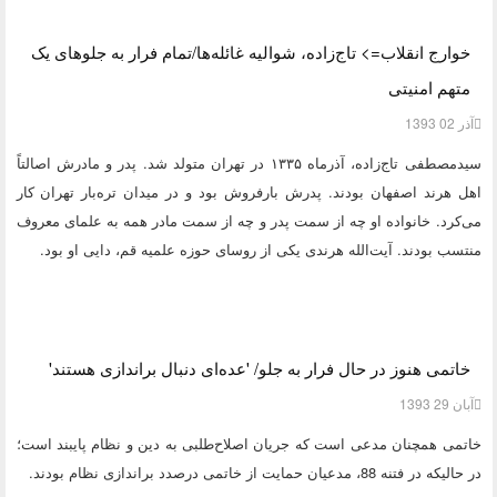
خوارج انقلاب=> تاج‌زاده، شوالیه غائله‌ها/تمام فرار به جلوهای یک
متهم امنیتی
آذر 02 1393
سیدمصطفی تاج‌زاده، آذرماه ۱۳۳۵ در تهران متولد شد. پدر و مادرش اصالتاً
اهل هرند اصفهان بودند. پدرش بارفروش بود و در میدان تره‌بار تهران کار
می‌کرد. خانواده او چه از سمت پدر و چه از سمت مادر همه به علمای معروف
منتسب بودند. آیت‌الله هرندی یکی از روسای حوزه علمیه قم، دایی او بود.
خاتمی هنوز در حال فرار به جلو/ 'عده‌ای دنبال براندازی هستند'
آبان 29 1393
خاتمی همچنان مدعی است که جریان اصلاح‌طلبی به دین و نظام پایبند است؛
در حالیکه در فتنه 88، مدعیان حمایت از خاتمی درصدد براندازی نظام بودند.