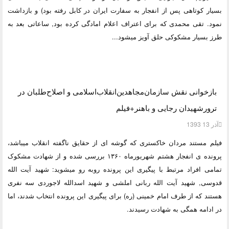
بسیار کوتاهی پس از انفجار به سفارت ایران در کابل رفته بود) و بازداشت
نمود. تقی محمدی که برای اعتراف اعلام امادگی کرده بود, ساعاتی بعد به
طرز بسیار مشکوکی حلق آویز می­شود...
بازخوانی نقش سازمان‌مجاهدین‌انقلاب‌اسلامی و اصلاح‌طلبان در
ترورشهیدان رجایی و باهنر+فیلم
آذر 13 1393
فیلم مستند مردان خاکستری که گوشه ای از حقایق ناگفته انقلاب می­باشد،
پرونده ی انفجار هشتم شهریورماه ۱۳۶۰ بررسی شده و از شهادت مشکوک
تمامی افراد مرتبط با پیگیری این پرونده روبه رو می­شوید: شهید آیت الله
قدوسی, شهید آیت الله ربانی املشی و شهید اسدالله لاجوردی سه نفری
هستند که از طرف امام خمینی (ره) برای پیگیری این پرونده انتخاب شدند، اما
در ادامه همگی به شهادت رسیدند.