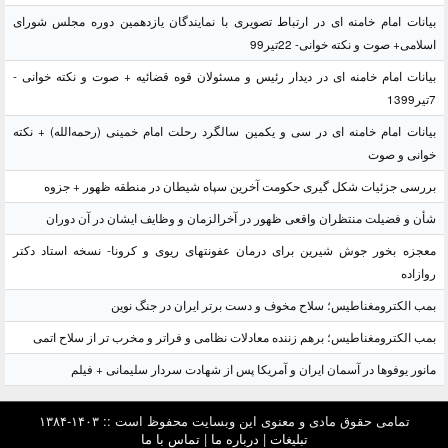
بیانات امام خامنه ای در ارتباط تصویری با نمایندگان یازدهمین دوره مجلس شورای
اسلامی+ صوت و نکته خوانی- 22تیر99
بیانات امام خامنه ای در دیدار رئیس و مسئولان قوه قضائیه + صوت و نکته خوانی -
7تیر1399
بیانات امام خامنه ای در سی و یکمین سالگرد رحلت امام خمینی (رحمه‌الله) + نکته
خوانی و صوت
بررسی جزئیات شکل گیری حکومت آخرین سپاه شیطان در منطقه ظهور + جزوه
شأن و فضیلت منتظران واقعی ظهور در آخرالزمان و وظایف ایشان در آن دوران
معجزه بخور جوش شیرین برای درمان عفونتهای ریوی و کرونا- نسخه استاد دکتر
روازاده
بمب الکترومغناطیس؛ سلاح مخوف و دست برتر ایران در جنگ نوین
بمب الکترومغناطیس؛ برهم زننده معادلات نظامی و فراتر و مخرب تر از سلاح اتمی
مانور یوفوها در آسمان ایران و آمریکا پس از شهادت سردار سلیمانی + فیلم
تمامی حقوق مادی و معنوی این وبسایت محفوظ است :: ۱۴۰۳-۱۳۸۴
تبلیغات
|
درباره ما
|
تماس با ما