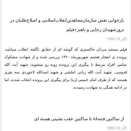
بازخوانی نقش سازمان‌مجاهدین‌انقلاب‌اسلامی و اصلاح‌طلبان در
ترورشهیدان رجایی و باهنر+فیلم
آذر 13 1393
فیلم مستند مردان خاکستری که گوشه ای از حقایق ناگفته انقلاب می­باشد،
پرونده ی انفجار هشتم شهریورماه ۱۳۶۰ بررسی شده و از شهادت مشکوک
تمامی افراد مرتبط با پیگیری این پرونده روبه رو می­شوید: شهید آیت الله
قدوسی, شهید آیت الله ربانی املشی و شهید اسدالله لاجوردی سه نفری
هستند که از طرف امام خمینی (ره) برای پیگیری این پرونده انتخاب شدند، اما
در ادامه همگی به شهادت رسیدند.
از ساکتین فتنه۸۸ تا ساکتین عقب نشینی هسته ای
آذر 10 1393