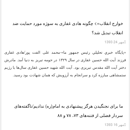
خوارج انقلاب=> چگونه هادی غفاری به سوژه مورد حمایت ضد
انقلاب تبدیل شد؟
مهر 24 1393
«پايگاه خبري تحليلي رئيس جمهور ما»-محمد علی الفت پور/هادی غفاری
فرزند آیت الله حسین غفاری در سال ۱۳۲۹ در حومه تبریز به دنیا آمد. مادرش
دختر آیت الله مقدس تبریزی بود. آیت الله شهید حسین غفاری سال‌ها با رژیم
ستمشاهی مبارزه کرد و سرانجام به آرزویش که همان شهادت بود رسید.
ما برای نجنگیدن هرگز پیشنهادی به امام(ره) ندادیم/ناگفته‌های
سردار فضلی از فتنه‌های ۷۳، ۷۸ و ۸۸
مهر 16 1393