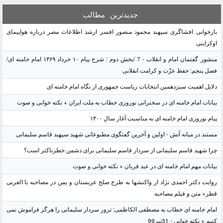
جدیدترین
مطالب
بازخوانی افشاگری سپهبد محمود منصور افسر ارشد اطلاعات مصر درباره هواپیمای
اوکراینی
منشور گفتمان امام و انقلاب - 7 /بخش دوم : شرح پیام ۱۰ خرداد ۱۳۶۹ امام خامنه ای/
فصل پنجم: حفظ عزّت و کرامت انقلابی
دلایل اهمیت سیزدهمین انتخابات ریاست جمهوری از نگاه امام خامنه ای
بیانات امام خامنه ای در سخنرانی نوروزی خطاب به ملت ایران + نکته خوانی و صوت
پیام نوروزی امام خامنه ای به مناسبت آغاز سال ۱۴۰۰
مستند در میانه آتش - اولین و آخرین گفتگوی مطبوعاتی شهید سپهبد قاسم سلیمانی
چرا شهید قاسم سلیمانی از سردار قاسم سلیمانی برای دشمن خطرناکتر است؟
بیانات مهم امام خامنه ای در عید قربان + نکته خوانی و صوت
روایت دکتر احمدی نژاد از واکنشها به طرح صلح عربستان و یمن در مصاحبه با العربی
قطر+ متن و فیلم مصاحبه
امام خامنه ای خطاب به مصطفی الکاظمی: ترور سردار سلیمانی را هرگز فراموش نمی
کنیم + نکته خوانی - 31تیر99