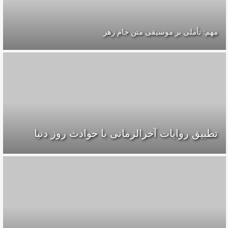
مهم: تأملی بر موسیقی متن جام زهر
تطبیق روایات آخرالزمانی با حوادث روز دنیا