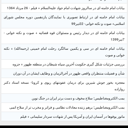
بیانات امام خامنه ای در سالروز شهادت امام جواد علیه‌السلام + فیلم - 26 مرداد 1364
بیانات امام خامنه ای در ارتباط تصویری با نمایندگان یازدهمین دوره مجلس شورای
اسلامی+ صوت و نکته خوانی- 22تیر99
بیانات امام خامنه ای در دیدار رئیس و مسئولان قوه قضائیه + صوت و نکته خوانی -
7تیر1399
بیانات امام خامنه ای در سی و یکمین سالگرد رحلت امام خمینی (رحمه‌الله) + نکته
خوانی و صوت
بررسی جزئیات شکل گیری حکومت آخرین سپاه شیطان در منطقه ظهور + جزوه
شأن و فضیلت منتظران واقعی ظهور در آخرالزمان و وظایف ایشان در آن دوران
معجزه بخور جوش شیرین برای درمان عفونتهای ریوی و کرونا- نسخه استاد دکتر
روازاده
بمب الکترومغناطیس؛ سلاح مخوف و دست برتر ایران در جنگ نوین
بمب الکترومغناطیس؛ برهم زننده معادلات نظامی و فراتر و مخرب تر از سلاح اتمی
مانور یوفوها در آسمان ایران و آمریکا پس از شهادت سردار سلیمانی + فیلم