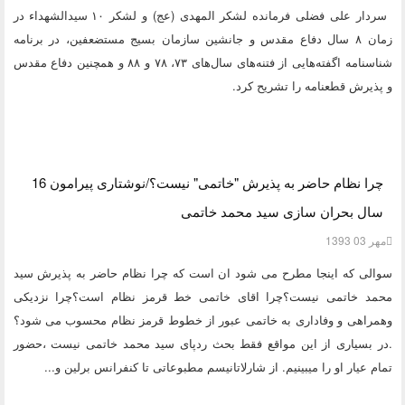
سردار علی فضلی فرمانده لشکر المهدی (عج) و لشکر ۱۰ سیدالشهداء در
زمان ۸ سال دفاع مقدس و جانشین سازمان بسیج مستضعفین، در برنامه
شناسنامه اگفته‌هایی از فتنه‌های سال‌های ۷۳، ۷۸ و ۸۸ و همچنین دفاع مقدس
و پذیرش قطعنامه را تشریح کرد.
چرا نظام حاضر به پذیرش "خاتمی" نیست؟/نوشتاری پیرامون 16
سال بحران سازی سید محمد خاتمی
مهر 03 1393
سوالی که اینجا مطرح می شود ان است که چرا نظام حاضر به پذیرش سید
محمد خاتمی نیست؟چرا اقای خاتمی خط قرمز نظام است؟چرا نزدیکی
وهمراهی و وفاداری به خاتمی عبور از خطوط قرمز نظام محسوب می شود؟
.در بسیاری از این مواقع فقط بحث ردپای سید محمد خاتمی نیست ،حضور
تمام عیار او را میبینیم. از شارلاتانیسم مطبوعاتی تا کنفرانس برلین و...