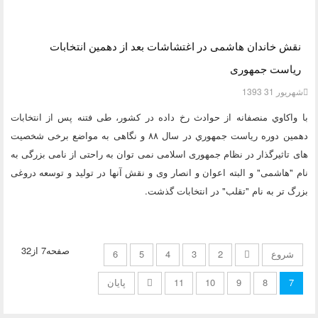
نقش خاندان هاشمی در اغتشاشات بعد از دهمین انتخابات
ریاست جمهوری
شهریور 31 1393
با واكاوي منصفانه از حوادث رخ داده در کشور، طی فتنه پس از انتخابات
دهمين دوره رياست جمهوري در سال ۸۸ و نگاهی به مواضع برخی شخصیت
های تاثیرگذار در نظام جمهوری اسلامی نمی توان به راحتی از نامی بزرگی به
نام "هاشمی" و البته اعوان و انصار وی و نقش آنها در تولید و توسعه دروغی
بزرگ تر به نام "تقلب" در انتخابات گذشت.
صفحه7 از32
شروع
2
3
4
5
6
7
8
9
10
11
پایان