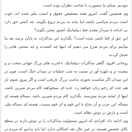
نبودیم. مبنای ما مشورت با صاحب نظران بوده است.
وی همچنین گفت: ‫امروز همه متخصص حقوق و امنیت ملی شده اند، خوب
است مردم سیاسی باشند اما نباید به مردم دروغ بگویند. چه کسی حق دارد
بی ادبانه با سردار مقدم خط دیپلماتیک کشور سخن بگوید؟‬
این حق از کجا ناشی شده‬ است؟. بگذارید این مذاکرات به پایان برسد بعد ما
میآییم برای مردم شرح می دهیم که اینها چه کشیدند و چه سختی هایی را
تحمل کردند‬.
روحانی افزود: گاهی مذاکرات دیپلماتیک با قدرت های بزرگ جهانی سخت تر و
پیچیده تر و دلهره آور تر نسبت به شب عملیات در میدان جنگ است، چون در
این میدان اگر شکست بخوری ندامت بزرگ تاریخی است و اگر پیروز شوی باز
هم عده ای زخم زبان خواهند زد. عده ای نمیخواهند کام مردم شیرین باشد،
اینها از لبخند مردم میترسند. بگذارید کام مردم شیرین باشد. مساله هسته ای
مساله این حزب و آن جناح یا این قوه و آن قوه نیست. هسته ای مساله ملی
است و بارش بر دوش نظام است.
وی ادامه داد: افرادی که امروز مسئولیت مذاکرات را بر دوش دارند در سطح
بالای تخصص هستند در عین حال نقد اشکالی ندارد اما باید بدانیم که مردم در