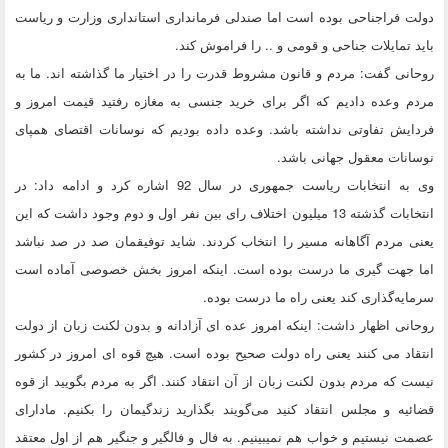
دولت فراجناحی بوده است اما صندلی فرمانداری استانداری وزارت و ریاست
باید تمایلات جناحی و قومی و .. را فراموش کند.
روحانی گفت: مردم و قانون مشروط قدرت را در اختیار ما گذاشته اند‬. ما به
مردم وعده دادیم که اگر برای خرید جنسی به مغازه رفتید قیمت امروز و
فردایش تفاوتی نداشته باشد. وعده داده بودیم که نوسانات اقتصای همپای
نوسانات معقول جهانی باشد.
وی به انتخابات ریاست جمهوری در سال 92 اشاره کرد و ادامه داد: در
انتخابات گذشته 13 میلیون اختلاف رای بین نفر اول و دوم وجود داشت که این
یعنی مردم آگاهانه مسیر را انتخاب کردند. شاید توفیقمان صد در صد نباشد
اما جهت گیری ما درست بوده است. اینکه امروز بخش خصوصی آماده است
سرمایه‌گذاری کند یعنی راه ما درست بوده.
روحانی اظهار داشت: اینکه امروز عده ای آزادانه و بدون لکنت زبان از دولت
انتقاد می کنند یعنی راه دولت صحیح بوده است. هیچ قوه ای امروز در کشور
نیست که مردم بدون لکنت زبان از آن انتقاد کنند. اگر به مردم بگویید از قوه
قضائیه و مجلس انتقاد کنید می‌گویند بگذارید زندگیمان را بکنیم‬. مادارای
عصمت نیستیم و خواب هم نمیبینیم‬. به فال و فالگیر و جنگیر هم از اول معتقد