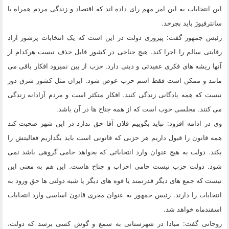
این انتخابات به این امر مهم رای داده اند که اقتصاد و زندگی مردم همراه با
سانترفیوژ باید بچرخد.
رئیس جمهور گفت: پیروزی دولت در این است که یک انتخابات پرشور آزاد
رقابتی سالم را اجرا کند. هیچ جناحی در کشور قابل حذف نیست هرکدام از
آنها ریشه های فکری عقیدتی و دینی دارد. حزب از بین نمیرود افکار باقی می
مانند و ممکن است فقط اسم حزب عوض شود. ایران مثل کشور شرق دور
نیست که همه پادگانی زندگی کنند. افکار متکثر است و مردم آزادانه زندگی
می کنند‬. مجلسی خوب است که از همه جناح ها در آن باشد.
وی در ادامه افزود: ‫نباید بگوییم فلان آقا حق ندارد در این شهر صحبت کند
همه قانون را قبول داریم هر حزبی که قانونی است باید بگذاریم فعالیتش را
بکند. دولت به هیچ عنوان وارد انتخاباتی که بخواهد حامی گروهی باشد نمی
شود. دولت حزب نیست حامی احزاب و جناح هاست‬. ‫این هم به معنی این
نیست که جمع های دیگر قدرتمند یا قوه های دیگر یا شبه دولتی ها حق ورود به
انتخابات را دارند‬. رئیس جمهور به عنوان مجری قانون اساسی وارد انتخابات
اسفندماه خواهد شد.
روحانی گفت: مبادا در شهرستانی به سمع و گوش کسی برسد که دولت،