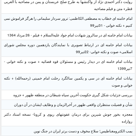
روایت دکتر احمدی نژاد از واکنشها به طرح صلح عربستان و یمن در مصاحبه با العربی
قطر+ متن و فیلم مصاحبه
امام خامنه ای خطاب به مصطفی الکاظمی: ترور سردار سلیمانی را هرگز فراموش نمی
کنیم + نکته خوانی - 31تیر99
بیانات امام خامنه ای در سالروز شهادت امام جواد علیه‌السلام + فیلم - 26 مرداد 1364
بیانات امام خامنه ای در ارتباط تصویری با نمایندگان یازدهمین دوره مجلس شورای
اسلامی+ صوت و نکته خوانی- 22تیر99
بیانات امام خامنه ای در دیدار رئیس و مسئولان قوه قضائیه + صوت و نکته خوانی -
7تیر1399
بیانات امام خامنه ای در سی و یکمین سالگرد رحلت امام خمینی (رحمه‌الله) + نکته
خوانی و صوت
بررسی جزئیات شکل گیری حکومت آخرین سپاه شیطان در منطقه ظهور + جزوه
شأن و فضیلت منتظران واقعی ظهور در آخرالزمان و وظایف ایشان در آن دوران
معجزه بخور جوش شیرین برای درمان عفونتهای ریوی و کرونا- نسخه استاد دکتر
روازاده
بمب الکترومغناطیس؛ سلاح مخوف و دست برتر ایران در جنگ نوین