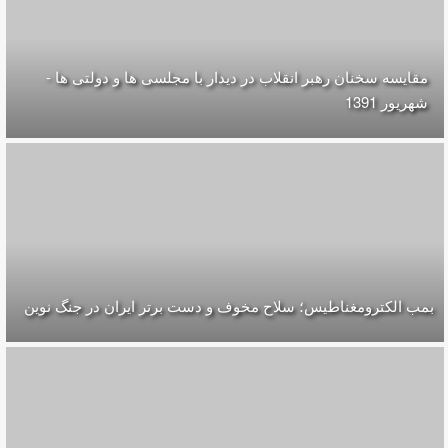
مقایسه سخنان رهبر انقلاب در دیدار با مجلسی ها و دولتی ها -
شهریور 1391
بمب الکترومغناطیس؛ سلاح مخوف و دست برتر ایران در جنگ نوین