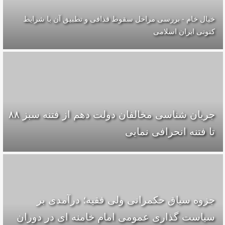
خیال خام - بررسی مراحل سقوط قذافی و تطبیق آن با شرایط
کنونی ایران اسلامی
جریان شناسی مخالفان دولت دهم از فتنه سبز ۸۸
تا فتنه انحرافی نمایی
جزوه سیاق حکمرانی ولی فقیه؛ درآمدی بر
سیاست گذاری عمومی امام خامنه ای در دوران