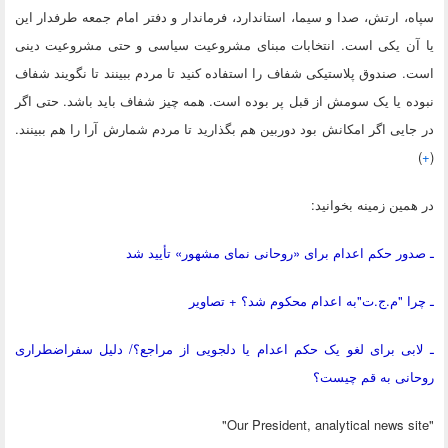
سپاه، ارتش، صدا و سیما، استاندارد، فرماندار و دفتر امام جمعه طرفدار این
یا آن یکی است. انتخابات مبنای مشروعیت سیاسی و حتی مشروعیت دینی
است. صندوق پلاستیکی شفاف را استفاده کنید تا مردم ببینند‬ تا نگویند شفاف
نبوده یا یک سومش از قبل پر بوده‬ است. همه چیز شفاف باید باشد‬. ‫حتی اگر
در جایی اگر امکانش بود دوربین هم بگذارید تا مردم شمارش آرا را هم ببینند.
)
+
(
در همین زمینه بخوانید:
ـ صدور حکم اعدام برای «روحانی نمای مشهور» تأیید شد
ـ چرا "م.ج.ت"به اعدام محکوم شد؟ + تصاویر
ـ لابی برای لغو یک حکم اعدام یا دلجویی از مراجع؟/ دلیل سفراضطراری
روحانی به قم چیست؟
"Our President, analytical news site"