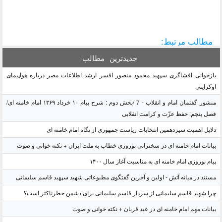
مطالب مرتبط:
جدیدترین
مطالب
بازخوانی افشاگری سپهبد محمود منصور افسر ارشد اطلاعات مصر درباره هواپیمای
اوکراینی
منشور گفتمان امام و انقلاب - 7 /بخش دوم : شرح پیام ۱۰ خرداد ۱۳۶۹ امام خامنه ای/
فصل پنجم: حفظ عزّت و کرامت انقلابی
دلایل اهمیت سیزدهمین انتخابات ریاست جمهوری از نگاه امام خامنه ای
بیانات امام خامنه ای در سخنرانی نوروزی خطاب به ملت ایران + نکته خوانی و صوت
پیام نوروزی امام خامنه ای به مناسبت آغاز سال ۱۴۰۰
مستند در میانه آتش - اولین و آخرین گفتگوی مطبوعاتی شهید سپهبد قاسم سلیمانی
چرا شهید قاسم سلیمانی از سردار قاسم سلیمانی برای دشمن خطرناکتر است؟
بیانات مهم امام خامنه ای در عید قربان + نکته خوانی و صوت