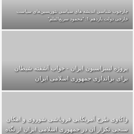
چارچوب شناسی اندیشه های سیاسی تئوریسین‌های سیاست
خارجی دولت یازدهم-1: "محمود سریع‌القلم‌"
پروژه لیبیزاسیون ایران - خواب آشفته شیطان
برای براندازی جمهوری اسلامی ایران
واکاوی طرح آمریکایی فروپاشی شوروی و امکان
سنجی تکرار آن در جمهوری اسلامی ایران از نگاه