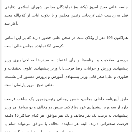
جلسه علنی صبح امروز (یکشنبه) نمایندگان مجلس شورای اسلامی دقایقی
قبل به ریاست علی لاریجانی رئیس مجلس و با تلاوت آیاتی از کلام‌الله مجید
.
آغاز شد
هم‌اکنون 196 نفر از وکلای ملت در صحن علنی حضور دارند که بر این اساس
.
کرسی 93 نماینده مجلس خالی است
بررسی صلاحیت و برنامه‌ها و رأی اعتماد به سیدرضا صالحی‌امیری وزیر
پیشنهادی ورزش و جوانان، رضا فرجی‌دانا وزیر پیشنهادی علوم، تحقیقات و
فناوری و علی‌اصغر فانی وزیر پیشنهادی آموزش و پرورش دستور کار نشست
.
علنی صبح امروز پارلمان است
طبق آیین‌نامه داخلی مجلس، حسن روحانی رئیس‌جمهور یک ساعت فرصت
دارد از سه وزیر پیشنهادی خود دفاع کند. سپس دو مخالف و دو موافق هر وزیر
پیشنهادی به ترتیب یک نفر مخالف و یک نفر موافق، هر کدام حداکثر 15 دقیقه
فرصت سخنرانی دارند. البته هر نماینده مخالف یا موافق می‌تواند تمام یا
بخشی از وقت خود را به نماینده دیگری بدهد