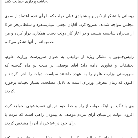
.
حاشیه‌پردازی حمایت کنند
روحانی با تشکر از 3 وزیر پیشنهادی قبلی دولت که با رأی عدم اعتماد از سوی
مجلس مواجه شدند، تصریح کرد: آقایان نجفی، میلی‌منفرد و سلطانی‌فر هر 3
از مدیران شایسته هستند و در آغاز کار دولت دست همکاری دراز کرده و من
.
صمیمانه از آنها تشکر می‌کنم
رئیس‌جمهور با تشکر ویژه از توفیقی به عنوان سرپرست وزارت علوم،
تحقیقات و فناوری ادامه داد: آقای توفیقی در مدت دو ماه گذشته که
سرپرستی وزارت علوم را به عهده داشتند سیاست دولت را اجرا کردند و
اکنون که زمان معرفی وزیران است به دلایل مصلحت، بسیار نجیبانه برخورد
.
کردند
وی با تأکید بر اینکه دولت از راه و خط خود ذره‌ای عقب‌نشینی نخواهد کرد،
افزود: دولت بر مبنای آرای مردم موظف به پیمودن راهی است که مردم با
.
رأی خود در 24 خرداد آن را مشخص کردند
رئیس‌جمهور اضافه کرد: البته ممکن است بنا به دلایلی مجری قانون تغییر کند