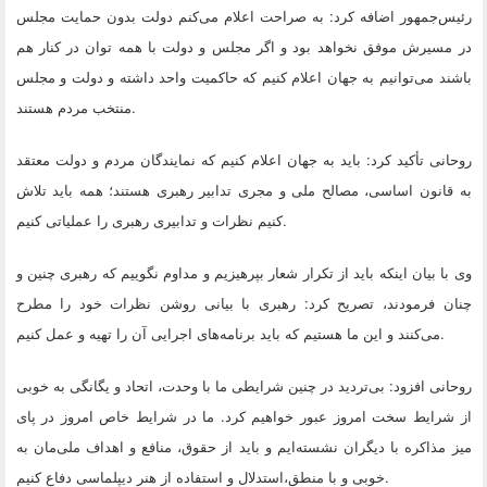
رئیس‌جمهور اضافه کرد: به صراحت اعلام می‌کنم دولت بدون حمایت مجلس
در مسیرش موفق نخواهد بود و اگر مجلس و دولت با همه توان در کنار هم
باشند می‌توانیم به جهان اعلام کنیم که حاکمیت واحد داشته و دولت و مجلس
.
منتخب مردم هستند
روحانی تأکید کرد: باید به جهان اعلام کنیم که نمایندگان مردم و دولت معتقد
به قانون اساسی، مصالح ملی و مجری تدابیر رهبری هستند؛ همه باید تلاش
.
کنیم نظرات و تدابیری رهبری را عملیاتی کنیم
وی با بیان اینکه باید از تکرار شعار بپرهیزیم و مداوم نگوییم که رهبری چنین و
چنان فرمودند، تصریح کرد: رهبری با بیانی روشن نظرات خود را مطرح
.
می‌کنند و این ما هستیم که باید برنامه‌های اجرایی آن را تهیه و عمل کنیم
روحانی افزود: بی‌تردید در چنین شرایطی ما با وحدت، اتحاد و یگانگی به خوبی
از شرایط سخت امروز عبور خواهیم کرد. ما در شرایط خاص امروز در پای
میز مذاکره با دیگران نشسته‌ایم و باید از حقوق، منافع و اهداف ملی‌مان به
.
خوبی و با منطق،‌استدلال و استفاده از هنر دیپلماسی دفاع کنیم