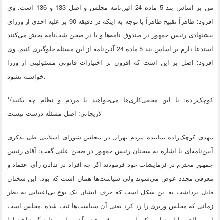
من بر اساس بند 5 ماده 24 آئین‌نامه مجلس و اصل 133 و 136 است. وی
افزود: ظاهراً تقبیح ظاهراً با توجه به اینکه در دقیقه 90 بر علیه احدی از وزرای
پیشنهادی رئیس جمهور در صندوق‌ نامه‌ها و یا در صحن شب‌نامه پخش می‌کنند
استدعا دارم بر اساس بند 5 ماده 24 آئین‌نامه از این مسئله جلوگیری کنیم. وی
افزود: اصل بر این است که افزون بر اختیارات قانونی مسئولیتی از وزرا
.
خواسته نشود
کوچک‌زاده: با این مخفی‌کاری‌ها می‌خواهید با مردم و نظام چه بکنید/
*
لاریجانی: اصل مسئله درست نیست
مهدی کوچک‌زاده نماینده مردم تهران در مجلس شورای اسلامی طی تذکری
آیین‌نامه‌ای با اشاره به سخنان رئیس جمهور در صحن علنی گفت: آقای رئیس
جمهور محترم در فرمایشات خود فرمودند اگر چه افراد در ندادن رأی اعتماد و
معرفی مجدد عوض می‌شوند ولی سیاست‌ها همان است که بود. این سخنان
قابل برداشت به این شکل است که حرف ایشان یک نوع بی‌اعتنایی به نظر
زمانی که مجلس وزیری را رد کرد یعنی آن سیاست‌ها ثبت شده
.
مجلس است
است البته ما امیدواریم که با وزیر معرفی شده آن سیاست‌ها دیگر نباشد اما