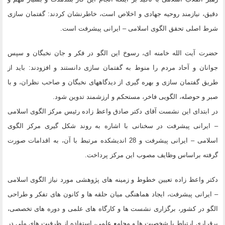
دقیق، نیازمند روحیه جهادی و اخلاص است، خاطرنشان کردند: گفتمان سازی
شرط اصلی تحقق الگوی اسلامی – ایرانی پیشرفت است.
حضرت آیت الله خامنه ای، رسوخ این الگو در فکر و جان نخبگان و سپس
جوانان و آحاد مردم را منوط به گفتمان سازی دانستند و افزودند: باید از
طریق گفتمان سازی و بهره گیری از دیدگاههای نخبگان و صاحب نظران، و با
صبر و حوصله، الگویی فاخر، مستحکم و ارزشمند تدوین شود.
در ابتدای این نشست آقای دکتر صادق واعظ زاده رئیس مرکز الگوی اسلامی
– ایرانی پیشرفت در سخنانی با اشاره به روند شکل گیری مرکز الگوی
اسلامی – ایرانی پیشرفت و 28 اندیشکده مرتبط با آن، به اقدامات صورت
گرفته براساس وظایف مصوب این مرکز پرداخت.
دکتر واعظ زاده تعیین خطوط و زمینه های پژوهشی مورد نیاز الگوی اسلامی
– ایرانی پیشرفت، ایجاد هماهنگی میان حلقه ها و کانون های تفکر و طراحی
الگو در کشور، برگزاری نشست ها و کارگاه های علمی و دوره های تخصصی،
برقراری ارتباط با شخصیت ها و مجامع علمی، استفاده از ظرفیت های ملی در