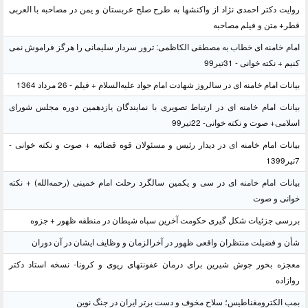
روایت دکتر احمدی نژاد از واکنشها به طرح صلح عربستان و یمن در مصاحبه با العربی
قطر+ متن و فیلم مصاحبه
امام خامنه ای خطاب به مصطفی الکاظمی: ترور سردار سلیمانی را هرگز فراموش نمی
کنیم + نکته خوانی - 31تیر99
بیانات امام خامنه ای در سالروز شهادت امام جواد علیه‌السلام + فیلم - 26 مرداد 1364
بیانات امام خامنه ای در ارتباط تصویری با نمایندگان یازدهمین دوره مجلس شورای
اسلامی+ صوت و نکته خوانی- 22تیر99
بیانات امام خامنه ای در دیدار رئیس و مسئولان قوه قضائیه + صوت و نکته خوانی -
7تیر1399
بیانات امام خامنه ای در سی و یکمین سالگرد رحلت امام خمینی (رحمه‌الله) + نکته
خوانی و صوت
بررسی جزئیات شکل گیری حکومت آخرین سپاه شیطان در منطقه ظهور + جزوه
شأن و فضیلت منتظران واقعی ظهور در آخرالزمان و وظایف ایشان در آن دوران
معجزه بخور جوش شیرین برای درمان عفونتهای ریوی و کرونا- نسخه استاد دکتر
روازاده
بمب الکترومغناطیس؛ سلاح مخوف و دست برتر ایران در جنگ نوین