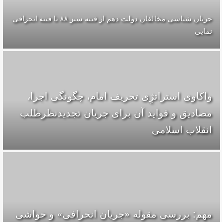
جریان شناسی مخالفان دولت دهم از فتنه سبز ۸۸ تا فتنه انحرافی
نمایی
واکاوی استراتژِی تحریف امام، چگونگی اجرا،
مصادیق و فواید آن برای جریان تجدیدنظرطلب
انقلاب اسلامی
مهم: بررسی مقوله «جریان انحرافی» و حواشی