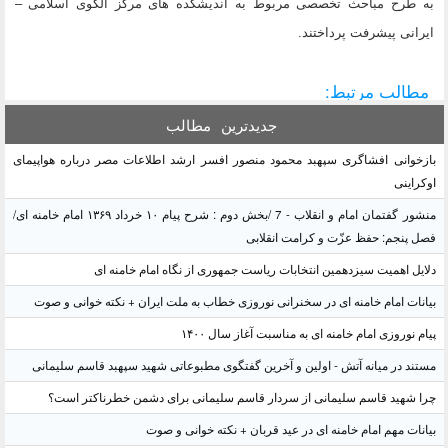
به طرح مباحث تخصصی مربوط به اندیشکده های مرکز الگوی اسلامی –
ایرانی پیشرفت پرداختند.
مطالب مرتبط:
جدیدترین
مطالب
بازخوانی افشاگری سپهبد محمود منصور افسر ارشد اطلاعات مصر درباره هواپیمای
اوکراینی
منشور گفتمان امام و انقلاب - 7 /بخش دوم : شرح پیام ۱۰ خرداد ۱۳۶۹ امام خامنه ای/
فصل پنجم: حفظ عزّت و کرامت انقلابی
دلایل اهمیت سیزدهمین انتخابات ریاست جمهوری از نگاه امام خامنه ای
بیانات امام خامنه ای در سخنرانی نوروزی خطاب به ملت ایران + نکته خوانی و صوت
پیام نوروزی امام خامنه ای به مناسبت آغاز سال ۱۴۰۰
مستند در میانه آتش - اولین و آخرین گفتگوی مطبوعاتی شهید سپهبد قاسم سلیمانی
چرا شهید قاسم سلیمانی از سردار قاسم سلیمانی برای دشمن خطرناکتر است؟
بیانات مهم امام خامنه ای در عید قربان + نکته خوانی و صوت