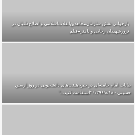
بازخوانی نقش سازمان‌مجاهدین‌انقلاب‌اسلامی و اصلاح‌طلبان در
ترورشهیدان رجایی و باهنر+فیلم
بیانات امام خامنه‌ای در جمع هیئت‌های دانشجویی در روز اربعین
حسینی - ۱۳۹۶/۸/۱۸/ "استقامت کنید..."