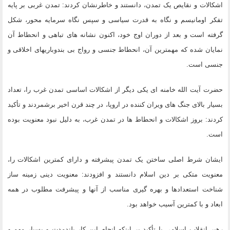
اشکالات و نقایص یک تمدن، دانستند و خاطرنشان کردند: تمدن غربی بر پایه
تفکر اومانیسم و نگاه به قدرت سیاسی و سپس نگاه سرمایه محور، شکل
گرفته است و بعد از دوران اوج خود، اکنون نشانه های تباهی و انحطاط آن
نمایان شده که مهمترین آن، انحطاط جنسی و رواج بی بندوباریهای اخلاقی و
جنسی است.
حضرت آیت الله خامنه ای یکی دیگر از اشکالات اساسی تمدن غرب را، تعداد
بسیار بالای جنگ های ویران کننده در اروپا، در چند قرن اخیر برشمردند و تأکید
کردند: بروز اشکالات و انحطاط ها در تمدن غرب، به دلیل نبود معنویت بوده
است.
ایشان شرط اصلی ساختن یک تمدن پیشرفته و دارای کمترین اشکالات را،
معنویت متکی بر دین اسلام دانستند و افزودند: معنویت دینی زمینه ساز
شناخت استعدادها و بهره گیری مناسب از آنها و پیشرفت مطلوب در همه
ابعاد و با کمترین آسیب خواهد بود.
رهبر انقلاب اسلامی با تأکید بر اینکه انجام این کار بلندمدت و بسیار مهم و