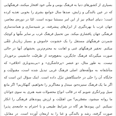
بسیاری از کشورهای دنیا به فرهنگ بومی و ملّی خود افتخار میکنند، فرهنگهایی
که در عین بالندگی و زایش، صدها سال جوامع بشری را بخوبی تغذیه کرده
است؛ دنیای اسلام نیز از این امر مستثنا نبوده است. امّا در دوره‌ی معاصر،
جهان غرب با بهره‌گیری از ابزارهای پیشرفته، بر شبیه‌سازی و همانندسازی
فرهنگی جهان پافشاری میکند. من تحمیل فرهنگ غرب بر سایر ملّتها و کوچک
شمردن فرهنگهای مستقل را یک خشونت خاموش و بسیار زیان‌بار تلقّی
میکنم. تحقیر فرهنگهای غنی و اهانت به محترم‌ترین بخشهای آنها در حالی
صورت میگیردکه فرهنگ جایگزین، به‌هیچ‌وجه از ظرفیّت جانشینی برخوردار
نیست. به طور مثال، دو عنصر «پرخاشگری» و «بی‌بندوباری اخلاقی» که
متأسّفانه به مؤلّفه‌های اصلی فرهنگ غربی تبدیل شده است، مقبولیّت و
جایگاه آن را حتّی در خاستگاهش تنزّل داده است. اینک سؤال این است که
اگر ما یک فرهنگ ستیزه‌جو، مبتذل و معناگریز را نخواهیم، گنهکاریم؟ اگر مانع
سیل ویرانگری شویم که در قالب انواع محصولات شبه هنری به سوی جوانان
ما روانه میشود، مقصّریم؟ من اهمّیّت و ارزش پیوندهای فرهنگی را انکار
نمیکنم. این پیوندها هر گاه در شرایط طبیعی و با احترام به جامعه‌ی پذیرا
صورت گرفته، رشد و بالندگی و غنا را به ارمغان آورده است. در مقابل،