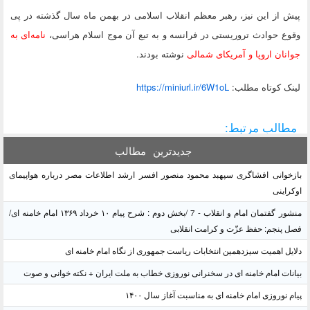
پیش از این نیز، رهبر معظم انقلاب اسلامی در بهمن ماه سال گذشته در پی
وقوع حوادث تروریستی در فرانسه و به تبع آن موج اسلام هراسی،
نامه‌ای به
جوانان اروپا و آمریکای شمالی
نوشته بودند.
لينک کوتاه مطلب:
https://miniurl.ir/6W1oL
مطالب مرتبط:
جدیدترین
مطالب
بازخوانی افشاگری سپهبد محمود منصور افسر ارشد اطلاعات مصر درباره هواپیمای
اوکراینی
منشور گفتمان امام و انقلاب - 7 /بخش دوم : شرح پیام ۱۰ خرداد ۱۳۶۹ امام خامنه ای/
فصل پنجم: حفظ عزّت و کرامت انقلابی
دلایل اهمیت سیزدهمین انتخابات ریاست جمهوری از نگاه امام خامنه ای
بیانات امام خامنه ای در سخنرانی نوروزی خطاب به ملت ایران + نکته خوانی و صوت
پیام نوروزی امام خامنه ای به مناسبت آغاز سال ۱۴۰۰