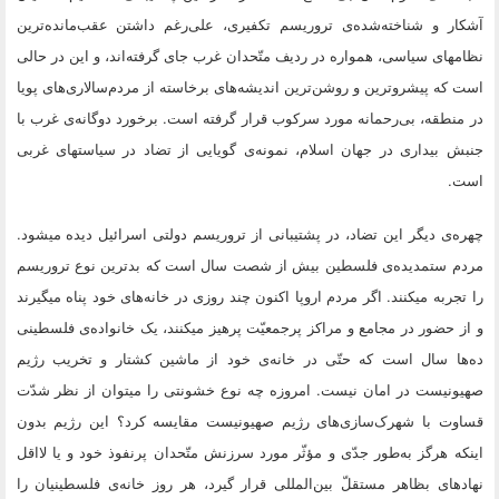
آشکار و شناخته‌شده‌ی تروریسم تکفیری، علی‌رغم داشتن عقب‌مانده‌ترین
نظامهای سیاسی، همواره در ردیف متّحدان غرب جای گرفته‌اند، و این در حالی
است که پیشروترین و روشن‌ترین اندیشه‌های برخاسته از مردم‌سالاری‌های پویا
در منطقه، بی‌رحمانه مورد سرکوب قرار گرفته است. برخورد دوگانه‌ی غرب با
جنبش بیداری در جهان اسلام، نمونه‌ی گویایی از تضاد در سیاستهای غربی
است.
چهره‌ی دیگر این تضاد، در پشتیبانی از تروریسم دولتی اسرائیل دیده میشود.
مردم ستمدیده‌ی فلسطین بیش از شصت سال است که بدترین نوع تروریسم
را تجربه میکنند. اگر مردم اروپا اکنون چند روزی در خانه‌های خود پناه میگیرند
و از حضور در مجامع و مراکز پرجمعیّت پرهیز میکنند، یک خانواده‌ی فلسطینی
ده‌ها سال است که حتّی در خانه‌ی خود از ماشین کشتار و تخریب رژیم
صهیونیست در امان نیست. امروزه چه نوع خشونتی را میتوان از نظر شدّت
قساوت با شهرک‌سازی‌های رژیم صهیونیست مقایسه کرد؟ این رژیم بدون
اینکه هرگز به‌طور جدّی و مؤثّر مورد سرزنش متّحدان پرنفوذ خود و یا لااقل
نهادهای بظاهر مستقلّ بین‌المللی قرار گیرد، هر روز خانه‌ی فلسطینیان را