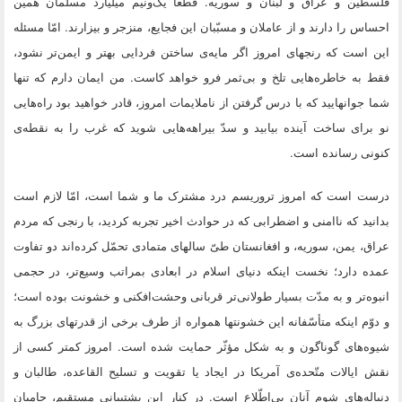
فلسطین و عراق و لبنان و سوریه. قطعاً یک‌ونیم میلیارد مسلمان همین
احساس را دارند و از عاملان و مسبّبان این فجایع، منزجر و بیزارند. امّا مسئله
این است که رنجهای امروز اگر مایه‌ی ساختن فردایی بهتر و ایمن‌تر نشود،
فقط به خاطره‌هایی تلخ و بی‌ثمر فرو خواهد کاست. من ایمان دارم که تنها
شما جوانهایید که با درس گرفتن از ناملایمات امروز، قادر خواهید بود راه‌هایی
نو برای ساخت آینده بیابید و سدّ بیراهه‌هایی شوید که غرب را به نقطه‌ی
کنونی رسانده است.
درست است که امروز تروریسم درد مشترک ما و شما است، امّا لازم است
بدانید که ناامنی و اضطرابی که در حوادث اخیر تجربه کردید، با رنجی که مردم
عراق، یمن، سوریه، و افغانستان طیّ سالهای متمادی تحمّل کرده‌اند دو تفاوت
عمده دارد؛ نخست اینکه دنیای اسلام در ابعادی بمراتب وسیع‌تر، در حجمی
انبوه‌تر و به مدّت بسیار طولانی‌تر قربانی وحشت‌افکنی و خشونت بوده است؛
و دوّم اینکه متأسّفانه این خشونتها همواره از طرف برخی از قدرتهای بزرگ به
شیوه‌های گوناگون و به شکل مؤثّر حمایت شده است. امروز کمتر کسی از
نقش ایالات متّحده‌ی آمریکا در ایجاد یا تقویت و تسلیح القاعده، طالبان و
دنباله‌های شوم آنان بی‌اطّلاع است. در کنار این پشتیبانی مستقیم، حامیان