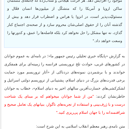
موجود را افزایش دهد. هر حرکت هیجانی و شتاب‌زده که جامعه‌ی مسلمان
ساکن اروپا و آمریکا را که متشکّل از میلیون‌ها انسان فعّال و
مسئولیّت‌پذیر است، در انزوا یا هراس و اضطراب قرار دهد و بیش از
گذشته آنان را از حقوق اصلی‌شان محروم سازد و از صحنه‌ی اجتماع کنار
گذارَد، نه تنها مشکل را حل نخواهد کرد بلکه فاصله‌ها را عمق، و کدورتها را
وسعت خواهد داد."
به گزارش «پايگاه خبري تحليلي رئيس جمهور ما»؛ در نامه‌ای به عموم جوانان
در کشورهای غربی، حوادث تلخ تروریستی فرانسه را زمینه‌ای برای همفکری
خواندند و با برشمردن نمونه‌های دردناکی از «آثار تروریسم مورد حمایت
برخی قدرت‌های بزرگ در دنیای اسلام، پشتیبانی از تروریسم دولتی اسرائیل و
لشکرکشی‌های خسارت‌آفرین سالهای اخیر به دنیای اسلام»، خطاب به جوانان
خاطرنشان کردند:
"من از شما جوانان میخواهم که بر مبنای یک شناخت
درست و با ژرف‌بینی و استفاده از تجربه‌های ناگوار، بنیانهای یک تعامل صحیح و
شرافتمندانه را با جهان اسلام پی‌ریزی کنید."
متن نامه‌ی رهبر معظم انقلاب اسلامی به این شرح است: