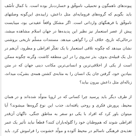
پیوندهای ناهمگون و تحمیلی، ناموفّق و خسارت‌بار بوده است. با کمال تأسّف
باید بگویم که گروه‌های فرومایه‌ای مثل داعش، زاییده‌ی این‌گونه وصلتهای
ناموفّق با فرهنگهای وارداتی است. اگر مشکل واقعاً عقیدتی بود، میبایست
پیش از عصر استعمار نیز نظیر این پدیده‌ها در جهان اسلام مشاهده میشد،
درحالی‌که تاریخ، خلاف آن را گواهی میدهد. مستندات مسلّم تاریخی بروشنی
نشان میدهد که چگونه تلاقی استعمار با یک تفکّر افراطی و مطرود، آن‌هم در
دل یک قبیله‌ی بدوی، بذر تندروی را در این منطقه کاشت. وگرنه چگونه ممکن
است از یکی از اخلاقی‌ترین و انسانی‌ترین مکاتب دینی جهان که در متن
بنیادینِ خود، گرفتن جان یک انسان را به مثابه‌ی کشتن همه‌ی بشریّت میداند،
زباله‌ای مثل داعش بیرون بیاید؟
از طرف دیگر باید پرسید چرا کسانی که در اروپا متولّد شده‌اند و در همان
محیط، پرورش فکری و روحی یافته‌اند، جذب این نوع گروه‌ها میشوند؟ آیا
میتوان باور کرد که افراد با یکی دو سفر به مناطق جنگی، ناگهان آن‌قدر
افراطی شوند که هم‌وطنان خود را گلوله‌باران کنند؟ قطعاً نباید تأثیر یک عمر
تغذیه‌ی فرهنگی ناسالم در محیط آلوده و مولّد خشونت را فراموش کرد. باید