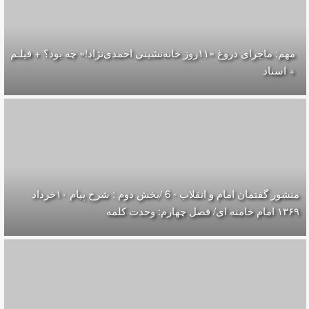
مهم: ماجرای دروغ «۱۱روز خانه‌نشینی احمدی‌نژاد!» چه بود؟ + فیلـم
+ اسناد
منشور گفتمان امام و انقلاب - 6 /بخش دوم : شرح پیام ۱۰خرداد
۱۳۶۹ امام خامنه ای/ فصل چهارم: وحدت کلمه