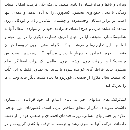
ویران و باغها و مزارعشان را نابود میکند، بی‌آنکه حتّی فرصت انتقال اسباب
زندگی یا مجال جمع‌آوری محصول کشاورزی را به آنان بدهد؛ و همه‌ی اینها
اغلب در برابر دیدگان وحشت‌زده و چشمان اشک‌بار زنان و کودکانی روی
میدهد که شاهد ضرب و جرح اعضای خانواده‌ی خود و در مواردی انتقال آنها به
شکنجه‌گاه‌های مخوفند. آیا در دنیای امروز، قساوت دیگری را در این حجم و
ابعاد و با این تداوم زمانی می‌شناسید‌؟ به گلوله بستن بانویی در وسط خیابان
فقط به جرم اعتراض به سربازِ تا دندان مسلّح، اگر تروریسم نیست پس
چیست؟ این بربریّت چون توسّط نیروی نظامی یک دولت اشغالگر انجام
میشود، نباید افراطی‌گری خوانده شود؟ یا شاید این تصاویر فقط به این علّت
که شصت سال مکرّراً از صفحه‌ی تلویزیون‌ها دیده شده، دیگر نباید وجدان ما
را تحریک کند.
لشکرکشی‌های سالهای اخیر به دنیای اسلام که خود قربانیان بی‌شماری
داشت، نمونه‌ای دیگر از منطق متناقض غرب است. کشورهای مورد تهاجم،
علاوه بر خسارتهای انسانی، زیرساخت‌های اقتصادی و صنعتی خود را از دست
داده‌اند، حرکت آنها به سوی رشد و توسعه به توقّف یا کندی گراییده، و در