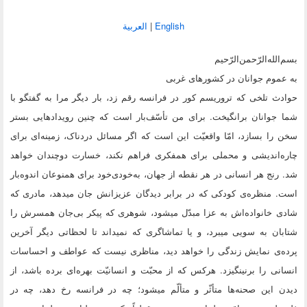
English
|
العربیة
بسم‌الله‌الرّحمن‌الرّحیم
به عموم جوانان در کشورهای غربی‌
حوادث تلخی که تروریسم کور در فرانسه رقم زد، بار دیگر مرا به گفتگو با
شما جوانان برانگیخت. برای من تأسّف‌بار است که چنین رویدادهایی بستر
سخن را بسازد، امّا واقعیّت این است که اگر مسائل دردناک، زمینه‌ای برای
چاره‌اندیشی و محملی برای همفکری فراهم نکند، خسارت دوچندان خواهد
شد. رنج هر انسانی در هر نقطه از جهان، به‌خودی‌خود برای همنوعان اندوه‌بار
است. منظره‌ی کودکی که در برابر دیدگان عزیزانش جان میدهد، مادری که
شادی خانواده‌اش به عزا مبدّل میشود، شوهری که پیکر بی‌جان همسرش را
شتابان به سویی میبرد، و یا تماشاگری که نمیداند تا لحظاتی دیگر آخرین
پرده‌ی نمایش زندگی را خواهد دید، مناظری نیست که عواطف و احساسات
انسانی را برنینگیزد. هرکس که از محبّت و انسانیّت بهره‌ای برده باشد، از
دیدن این صحنه‌ها متأثّر و متألّم میشود؛ چه در فرانسه رخ دهد، چه در