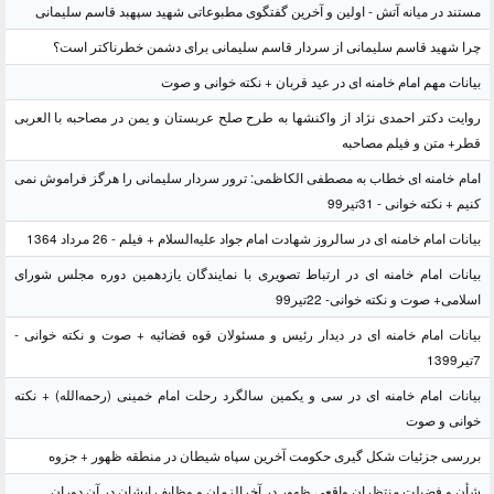
مستند در میانه آتش - اولین و آخرین گفتگوی مطبوعاتی شهید سپهبد قاسم سلیمانی
چرا شهید قاسم سلیمانی از سردار قاسم سلیمانی برای دشمن خطرناکتر است؟
بیانات مهم امام خامنه ای در عید قربان + نکته خوانی و صوت
روایت دکتر احمدی نژاد از واکنشها به طرح صلح عربستان و یمن در مصاحبه با العربی
قطر+ متن و فیلم مصاحبه
امام خامنه ای خطاب به مصطفی الکاظمی: ترور سردار سلیمانی را هرگز فراموش نمی
کنیم + نکته خوانی - 31تیر99
بیانات امام خامنه ای در سالروز شهادت امام جواد علیه‌السلام + فیلم - 26 مرداد 1364
بیانات امام خامنه ای در ارتباط تصویری با نمایندگان یازدهمین دوره مجلس شورای
اسلامی+ صوت و نکته خوانی- 22تیر99
بیانات امام خامنه ای در دیدار رئیس و مسئولان قوه قضائیه + صوت و نکته خوانی -
7تیر1399
بیانات امام خامنه ای در سی و یکمین سالگرد رحلت امام خمینی (رحمه‌الله) + نکته
خوانی و صوت
بررسی جزئیات شکل گیری حکومت آخرین سپاه شیطان در منطقه ظهور + جزوه
شأن و فضیلت منتظران واقعی ظهور در آخرالزمان و وظایف ایشان در آن دوران