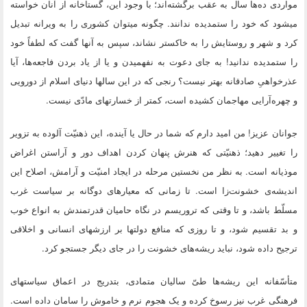
مواردی ده‌ها سال به عقب برگشته‌اند؛ با وجود این، گستاخانه از آنان خواسته
میشود که خود را ستمدیده ندانند. چگونه میتوان کشوری را به ویرانه تبدیل
کرد و شهر و روستایش را به خاکستر نشاند، سپس به آنها گفت که لطفاً خود
را ستمدیده ندانید! به جای دعوت به نفهمیدن و یا از یاد بردن فاجعه‌ها، آیا
عذرخواهیِ صادقانه بهتر نیست؟ رنجی که در این سالها دنیای اسلام از دورویی
و چهره‌آرایی مهاجمان کشیده است، کمتر از خسارتهای مادّی نیست.
جوانان عزیز! من امید دارم که شما در حال یا آینده، این ذهنیّت آلوده به تزویر
را تغییر دهید؛ ذهنیّتی که هنرش پنهان کردن اهداف دور و آراستن اغراض
موذیانه است. به نظر من نخستین مرحله در ایجاد امنیّت و آرامش، اصلاح این
اندیشه‌ی خشونت‌زا است. تا زمانی که معیارهای دوگانه بر سیاست غرب
مسلّط باشد، و تا وقتی که تروریسم در نگاه حامیان قدرتمندش به انواع خوب
و بد تقسیم شود، و تا روزی که منافع دولتها بر ارزشهای انسانی و اخلاقی
ترجیح داده شود، نباید ریشه‌های خشونت را در جای دیگر جستجو کرد.
متأسّفانه این ریشه‌ها طیّ سالیان متمادی، بتدریج در اعماق سیاستهای
فرهنگی غرب نیز رسوخ کرده و یک هجوم نرم و خاموش را سامان داده است.