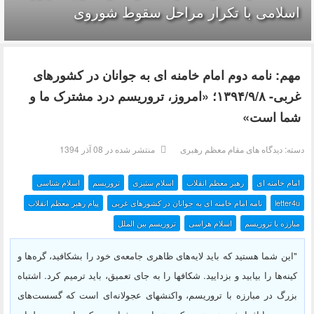
اسلامی با تکرار مراحل سقوط شوروی
مهم: نامه دوم امام خامنه ای به جوانان در کشورهای
غربی‌- ۱۳۹۴/۹/۸؛ «امروز، تروریسم درد مشترک ما و
شما است»
دسته:
دیدگاه های مقام معظم رهبری
منتشر شده در 08 آذر 1394
امام خامنه ای
رهبر معظم انقلاب
اسلام ستیزی
تروریسم
اسلام شناسی
letter4u
نامه امام خامنه ای به جوانان در کشورهای غربی
پیام رهبر معظم انقلاب
مبارزه با تروریسم
اسلام هراسی
تروریسم بین الملل
"این شما هستید که باید لایه‌های ظاهری جامعه‌ی خود را بشکافید، گره‌ها و
کینه‌ها را بیابید و بزدایید. شکافها را به جای تعمیق، باید ترمیم کرد. اشتباه
بزرگ در مبارزه با تروریسم، واکنشهای عجولانه‌‌ای است که گسست‌های