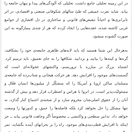
در این زمینه تحلیلی جامع داشت، تحلیلی که آلودگی‌های پیدا و پنهان جامعه را
بیابد. شاید نفرت عمیقی که طیّ سالهای شکوفایی صنعتی و اقتصادی، در اثر
نابرابری‌ها و احیاناً تبعیض‌های قانونی و ساختاری در دل اقشاری از جوامع
غربی کاشته شده، عقده‌هایی را ایجاد کرده که هر از چندی بیمارگونه به این
صورت گشوده میشود.
به‌هرحال این شما هستید که باید لایه‌های ظاهری جامعه‌ی خود را بشکافید،
گره‌ها و کینه‌ها را بیابید و بزدایید. شکافها را به جای تعمیق، باید ترمیم کرد.
اشتباه بزرگ در مبارزه با تروریسم، واکنشهای عجولانه‌‌ای است که
گسست‌های موجود را افزایش دهد. هر حرکت هیجانی و شتاب‌زده که جامعه‌ی
مسلمان ساکن اروپا و آمریکا را که متشکّل از میلیون‌ها انسان فعّال و
مسئولیّت‌پذیر است، در انزوا یا هراس و اضطراب قرار دهد و بیش از گذشته
آنان را از حقوق اصلی‌شان محروم سازد و از صحنه‌ی اجتماع کنار گذارَد، نه
تنها مشکل را حل نخواهد کرد بلکه فاصله‌ها را عمق، و کدورتها را وسعت
خواهد داد. تدابیر سطحی و واکنشی ــ مخصوصاً اگر وجاهت قانونی بیابد ــ جز
اینکه با افزایش قطب‌بندی‌های موجود، راه را بر بحرانهای آینده بگشاید، ثمر