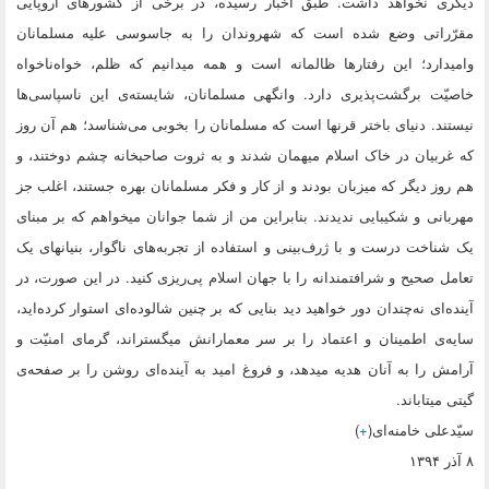
دیگری نخواهد داشت. طبق اخبار رسیده، در برخی از کشورهای اروپایی
مقرّراتی وضع شده است که شهروندان را به جاسوسی علیه مسلمانان
وامیدارد؛ این رفتارها ظالمانه است و همه میدانیم که ظلم، خواه‌ناخواه
خاصیّت برگشت‌پذیری دارد. وانگهی مسلمانان، شایسته‌ی این ناسپاسی‌ها
نیستند. دنیای باختر قرنها است که مسلمانان را بخوبی می‌شناسد؛ هم آن روز
که غربیان در خاک اسلام میهمان شدند و به ثروت صاحبخانه چشم دوختند، و
هم روز دیگر که میزبان بودند و از کار و فکر مسلمانان بهره جستند، اغلب جز
مهربانی و شکیبایی ندیدند. بنابراین من از شما جوانان میخواهم که بر مبنای
یک شناخت درست و با ژرف‌بینی و استفاده از تجربه‌های ناگوار، بنیانهای یک
تعامل صحیح و شرافتمندانه را با جهان اسلام پی‌ریزی کنید. در این صورت، در
آینده‌ای نه‌چندان دور خواهید دید بنایی که بر چنین شالوده‌ای استوار کرده‌اید،
سایه‌ی اطمینان و اعتماد را بر سر معمارانش میگستراند، گرمای امنیّت و
آرامش را به آنان هدیه میدهد، و فروغ امید به آینده‌ای روشن را بر صفحه‌ی
گیتی میتاباند.
سیّدعلی خامنه‌ای(
+
)
۸ آذر ۱۳۹۴