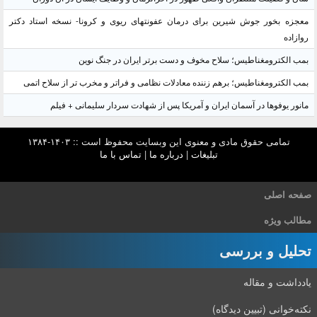
معجزه بخور جوش شیرین برای درمان عفونتهای ریوی و کرونا- نسخه استاد دکتر
روازاده
بمب الکترومغناطیس؛ سلاح مخوف و دست برتر ایران در جنگ نوین
بمب الکترومغناطیس؛ برهم زننده معادلات نظامی و فراتر و مخرب تر از سلاح اتمی
مانور یوفوها در آسمان ایران و آمریکا پس از شهادت سردار سلیمانی + فیلم
تمامی حقوق مادی و معنوی این وبسایت محفوظ است :: ۱۴۰۳-۱۳۸۴
تبلیغات
|
درباره ما
|
تماس با ما
صفحه اصلی
مطالب ویژه
تحلیل و بررسی
یادداشت و مقاله
نکته‌خوانی (تبیین دیدگاه)