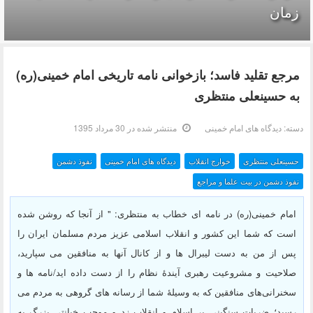
زمان
مرجع تقلید فاسد؛ بازخوانی نامه تاریخی امام خمینی(ره)
به حسینعلی منتظری
دسته:
دیدگاه های امام خمینی
منتشر شده در 30 مرداد 1395
حسینعلی منتظری
خوارج انقلاب
دیدگاه های امام خمینی
نفوذ دشمن
نفوذ دشمن در بیت علما و مراجع
امام خمینی(ره) در نامه ای خطاب به منتظری: " از آنجا كه روشن شده
است كه شما این كشور و انقلاب اسلامی عزیز مردم مسلمان ایران را
پس از من به دست لیبرال ها و از كانال آنها به منافقین می‏ سپارید،
صلاحیت و مشروعیت رهبری آیندۀ نظام را از دست داده ‏اید/نامه‏ ها و
سخنرانی‌های منافقین كه به وسیلۀ شما از رسانه‏ های گروهی به مردم می
‏رسید؛ ضربات سنگینی بر اسلام و انقلاب زد و موجب خیانتی بزرگ به