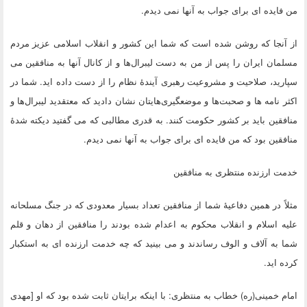
من فایده ‏ای برای جواب به آنها نمی ‏دیدم.
از آنجا كه روشن شده است كه شما این كشور و انقلاب اسلامی عزیز مردم
مسلمان ایران را پس از من به دست لیبرال‌ها و از كانال آنها به منافقین می‏
سپارید، صلاحیت و مشروعیت رهبری آیندۀ نظام را از دست داده ‏اید.
شما در
اكثر نامه ها و صحبت‌ها و موضعگیری‌هایتان نشان دادید كه معتقدید لیبرال‌ها و
منافقین باید بر كشور حكومت كنند.
به قدری مطالبی كه می‏ گفتید دیكته شدۀ
منافقین بود كه من فایده‏ ای برای جواب به آنها نمی ‏دیدم
.
خدمت ارزنده منتظری به منافقین
مثلاً در همین دفاعیۀ شما از منافقین تعداد بسیار معدودی كه در جنگ مسلحانه
علیه اسلام و انقلاب محكوم به اعدام شده بودند را منافقین از دهان و قلم
شما به آلاف و الوف رساندند و می‏ بینید كه چه خدمت ارزنده‏ ای به استكبار
كرده ‏اید.
امام خمینی(ره) خطاب به منتظری: با اینكه برایتان ثابت شده بود كه او [مهدی