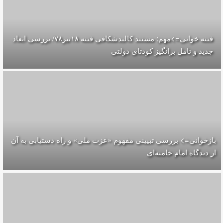
فتنه خوانی=>مهم: مستند کالبدشکافی فتنه ۱۸تير۷۸/ بررسی ابعاد
جدید و تامل برانگیز کودتای دولتی
بازخوانی=> بررسی تبیینی مفهوم «عزت ملی» و راه دستیابی به آن
از دیدگاه امام خامنه‌ای