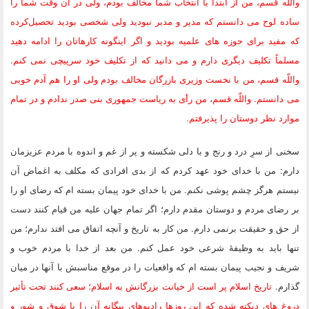
واللّه‏ قسم، من از ابتدا با انتخاب شما مخالف بودم، ولی در آن وقت شما را
ساده ‏لوح می ‏دانستم كه مدیر و مدبر نبودید ولی شخصی بودید تحصیل‌كرده
كه مفید برای حوزه‏ های علمیه بودید و اگر اینگونه كارهاتان را ادامه دهید
مسلماً تكلیف دیگری دارم و می‏ دانید كه از تكلیف خود سرپیچی نمی‏ كنم.
واللّه‏ قسم، من با نخست‏ وزیری بازرگان مخالف بودم ولی او را هم آدم خوبی
می‏ دانستم. واللّه‏ قسم، من رأی به ریاست جمهوری بنی ‏صدر ندادم و در تمام
موارد نظر دوستان را پذیرفتم.
سخنی از سرِ درد و رنج و با دلی شكسته و پر از غم و اندوه با مردم عزیزمان
دارم: من با خدای خود عهد كردم كه از بدی افرادی كه مكلف به اغماض آن
نیستم هرگز چشم ‏پوشی نكنم. من با خدای خود پیمان بسته‏ ام كه رضای او را
بر رضای مردم و دوستان مقدم دارم؛ اگر تمام جهان علیه من قیام كنند دست
از حق و حقیقت برنمی ‏دارم. من كار به تاریخ و آنچه اتفاق می‏ افتد ندارم؛ من
تنها باید به وظیفۀ شرعی خود عمل كنم. من بعد از خدا با مردم خوب و
شریف و نجیب پیمان بسته‏ ام كه واقعیات را در موقع مناسبش با آنها در میان
گذارم.
تاریخ اسلام پر است از خیانت بزرگانش به اسلام؛ سعی كنند تحت تأثیر
دروغ های دیكته شده كه این روزها رادیوهای بیگانه آن را با شوق و شور و