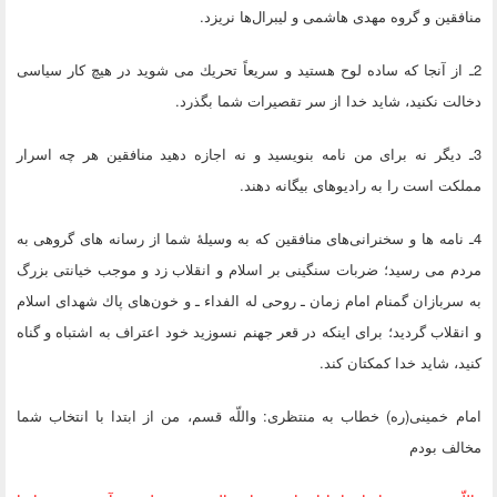
منافقین و گروه مهدی هاشمی و لیبرال‌ها نریزد.
2ـ از آنجا كه ساده ‏لوح هستید و سریعاً تحریك می ‏شوید در هیچ كار سیاسی
دخالت نكنید، شاید خدا از سر تقصیرات شما بگذرد.
3ـ دیگر نه برای من نامه بنویسید و نه اجازه دهید منافقین هر چه اسرار
مملكت است را به رادیوهای بیگانه دهند.
4ـ نامه‏ ها و سخنرانی‌های منافقین كه به وسیلۀ شما از رسانه‏ های گروهی به
مردم می ‏رسید؛ ضربات سنگینی بر اسلام و انقلاب زد و موجب خیانتی بزرگ
به سربازان گمنام امام زمان ـ روحی له الفداء ـ و خون‌های پاك شهدای اسلام
و انقلاب گردید؛ برای اینكه در قعر جهنم نسوزید خود اعتراف به اشتباه و گناه
كنید، شاید خدا كمكتان كند.
امام خمینی(ره) خطاب به منتظری:
واللّه‏ قسم، من از ابتدا با انتخاب شما
مخالف بودم