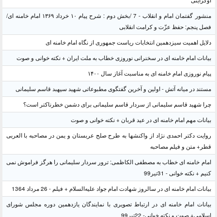
اوکراینی
منشور گفتمان امام و انقلاب - 7 /بخش دوم : شرح پیام ۱۰ خرداد ۱۳۶۹ امام خامنه ای/
فصل پنجم: حفظ عزّت و کرامت انقلابی
دلایل اهمیت سیزدهمین انتخابات ریاست جمهوری از نگاه امام خامنه ای
بیانات امام خامنه ای در سخنرانی نوروزی خطاب به ملت ایران + نکته خوانی و صوت
پیام نوروزی امام خامنه ای به مناسبت آغاز سال ۱۴۰۰
مستند در میانه آتش - اولین و آخرین گفتگوی مطبوعاتی شهید سپهبد قاسم سلیمانی
چرا شهید قاسم سلیمانی از سردار قاسم سلیمانی برای دشمن خطرناکتر است؟
بیانات مهم امام خامنه ای در عید قربان + نکته خوانی و صوت
روایت دکتر احمدی نژاد از واکنشها به طرح صلح عربستان و یمن در مصاحبه با العربی
قطر+ متن و فیلم مصاحبه
امام خامنه ای خطاب به مصطفی الکاظمی: ترور سردار سلیمانی را هرگز فراموش نمی
کنیم + نکته خوانی - 31تیر99
بیانات امام خامنه ای در سالروز شهادت امام جواد علیه‌السلام + فیلم - 26 مرداد 1364
بیانات امام خامنه ای در ارتباط تصویری با نمایندگان یازدهمین دوره مجلس شورای
اسلامی+ صوت و نکته خوانی- 22تیر99