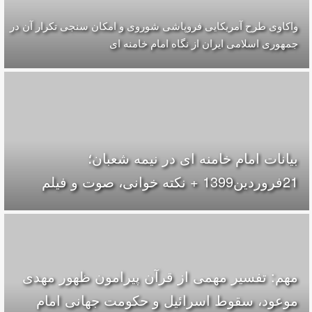
واکاوی طرح آمریکایی فروپاشی شوروی و امکان سنجی تکرار آن در
جمهوری اسلامی ایران از نگاه امام خامنه ای
بیانات امام خامنه ای در نیمه شعبان؛
21فروردین1399 + نکته خوانی، صوت و فیلم
مهم: تفسیر مهمی از قرآن پیرامون ظهور مهدی
موعود، سقوط اسرائیل و حکومت جهانی امام