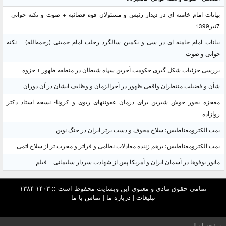
بیانات امام خامنه ای در دیدار رئیس و مسئولان قوه قضائیه + صوت و نکته خوانی -
7تیر1399
بیانات امام خامنه ای در سی و یکمین سالگرد رحلت امام خمینی (رحمه‌الله) + نکته
خوانی و صوت
بررسی جزئیات شکل گیری حکومت آخرین سپاه شیطان در منطقه ظهور + جزوه
شأن و فضیلت منتظران واقعی ظهور در آخرالزمان و وظایف ایشان در آن دوران
معجزه بخور جوش شیرین برای درمان عفونتهای ریوی و کرونا- نسخه استاد دکتر
روازاده
بمب الکترومغناطیس؛ سلاح مخوف و دست برتر ایران در جنگ نوین
بمب الکترومغناطیس؛ برهم زننده معادلات نظامی و فراتر و مخرب تر از سلاح اتمی
مانور یوفوها در آسمان ایران و آمریکا پس از شهادت سردار سلیمانی + فیلم
تمامی حقوق مادی و معنوی این وبسایت محفوظ است :: ۱۴۰۳-۱۳۸۴
تبلیغات
|
درباره ما
|
تماس با ما
صفحه اصلی