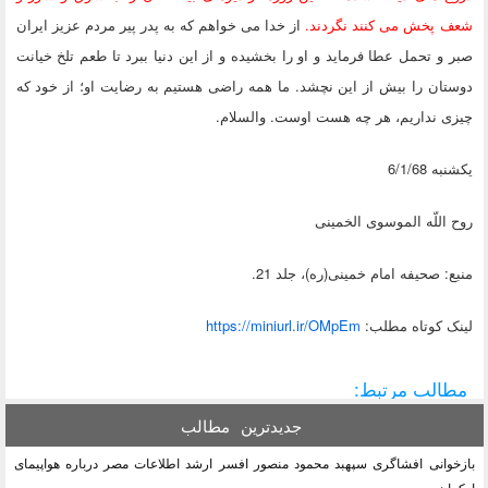
شعف پخش می‏ كنند نگردند.
از خدا می ‏خواهم كه به پدر پیر مردم عزیز ایران
صبر و تحمل عطا فرماید و او را بخشیده و از این دنیا ببرد تا طعم تلخ خیانت
دوستان را بیش از این نچشد. ما همه راضی هستیم به رضایت او؛ از خود كه
چیزی نداریم، هر چه هست اوست. والسلام.
یكشنبه 6/1/68
روح ‏اللّه‏ الموسوی الخمینی
منبع:
صحیفه امام خمینی(ره)، جلد 21.
لينک کوتاه مطلب:
https://miniurl.ir/OMpEm
مطالب مرتبط:
جدیدترین
مطالب
بازخوانی افشاگری سپهبد محمود منصور افسر ارشد اطلاعات مصر درباره هواپیمای