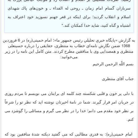
سربازان گمنام امام زمان ـ روحی له الفداء ـ و خون‌های پاك شهدای
اسلام و انقلاب گردید؛ برای اینكه در قعر جهنم نسوزید خود اعتراف به
اشتباه و گناه كنید، شاید خدا كمكتان كند."
به گزارش «پايگاه خبري تحليلي رئيس جمهور ما»؛ امام خمینی(ره) در 6 فروردین
1368 ضمن نگارش نامه‌ای خطاب به منتظری، حقایقی را درباره حسینعلی
منتظری و همصدایی وی با منافقین مطرح كردند. متن كامل این نامه را در زیر
می‌خوانید:
بسم اللّه‏ الرحمن الرحیم
جناب آقای منتظری
با دلی پر خون و قلبی شكسته چند كلمه ‏ای برایتان می‏ نویسم تا مردم روزی
در جریان امر قرار گیرند. شما در نامۀ اخیرتان نوشته ‏اید كه نظر تو را شرعاً
بر نظر خود مقدم می ‏دانم؛ خدا را در نظر می‏ گیرم و مسائلی را گوشزد می
‏كنم.
امام خمینی(ره): به قدری مطالبی كه می‏ گفتید دیكته شدۀ منافقین بود كه