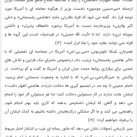
است». ضمنا اظهارات «هاشمی» را باید با ملاحظه امتناع قاطع سایر مقامات ایران
ازجمله «میرحسین موسوی» نخست وزیر از هرگونه معامله ای با آمریکا مورد
توجه قرار داد. گفته می شود که افراد باقدرتی مانند «هاشمی رفسنجانی» و «علی
اکبر ولایتی» وزیرخارجه نسبت به آمریکا برخورد «انعطاف پذیرتر» و «آشتی
جویانه تری» دارند. اما تا «آیت الله خمینی» در قیدحیات است٬ این گروه ها و
افراد نمی توانند عقاید خود را علنا ابراز کنند». (۱۶)
همزمان٬ شبکه تلویزیونی «سی.بی.اس» آمریکا در مصاحبه ای تفصیلی که با
«اکبر هاشمی رفسنجانی» ترتیب داد٬ درخصوص ماجرای مک فارلین و تلاش های
ضمنی برای برقراری روابط مجدد میان ایران و آمریکا به گفت و گو پرداخت. در
واکنش به خبرنگار«سی.بی.اس» که با اشاره به وضعیت جسمانی امام پرسید:
«امام خمینی تا چه حد در تصمیم گیری ها دخالت دارند»٬ هاشمی اظهار داشت:«
ایشان عادت ندارند در کار مسئولین دخالت کنند؛ لذا هر مسئولی کار خود را انجام
می دهد و گاهی که ایشان تشخیص بدهند که کاری باید بهتر انجام شود٬
راهنمایی می کنند و ما اگر مشکلی درکارهایمان داشته باشیم٬ به کمک ایشان آن
را برطرف خواهیم کرد». (۱۷)
سیر تاریخی تحولات نشان می دهد که مانور رسانه ای غرب بر انتشار اخبار مربوط