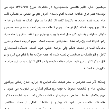
درهمین حال٬ «اکبر هاشمی رفسنجانی» در خاطرات مورخ ۱۳۶۵/۱/۱۱ خود می
نویسد:«عصر برای عیادت خدمت امام رسیدم. امروز هم بی نظمی در عملکرد قلب
امام دیده شده است. به دکترها گفتم اگر نیاز دارید برای کمک به شما «از خارج
دکتر بیاوریم»؛ گفتند نیاز نیست. چون کسالت معلوم است و علاج هم معلوم و
نگرانی ندارند و به طور کلی حال امام را رو به بهبودی می دانند. مدتی با امام حرف
زدم. «قیافه امام پژمرده شد». صدایشان ضعیف است. سرم در یک دست و باتری
تحریک قلب در دست دیگر٬ ولی روحیه خیلی خوب است. دستگاه فیلمبرداری
کامل و اتوماتیک در بیمارستان تعبیه شده که همه حرکت ها را فیلم می گیرد و در
اتاق دیگر کنترل می شود. فیلم ملاقات خودم را در اتاق کنترل دیدم؛ این فیلم ها
«تاریخی» است».
چنانکه ذکر شد٬ همزمان با سفر هیئت مک فارلین به ایران٬ اطلاع رسانی پیرامون
بیماری امام و شایعات مربوط به فوت زودهنگام ایشان نیز تقویت می شود. با
مرور واکنش مقامات خارجی و برخی از مقامات داخلی نسبت به شایعات مذکور٬
متاسفانه ملاحظه می شود که برخی از مقامات داخلی از جمله «هاشمی