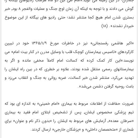
جماران- در این زمینه می گوید:«امام طی این دو ماه هرشب رادیوهای بیگانه را
گوش می دادند و با توجه به اینکه آن زمان اوج جنگ و عملیات والفجر ۸ بود٬ خبر
بستری شدن امام هیچ کجا منتشر نشد؛ حتی رادیو های بیگانه از این موضوع
خبردار نشدند». (۱۸)
«اکبر هاشمی رفسنجانی» نیز در خاطرات مورخ ۱۳۶۵/۱/۹ خود در تبیین
کارکردهای «تاسیس بیمارستان کوچک قلب با وسایل مدرن در کنار بیت امام» می
نویسد:«این کار کمک کرده که کسالت امام کاملاً مخفی مانده و اگر به
بیمارستانهای رسمی منتقل شده ‌بودند، علاوه بر خطری که در بین راه ایشان را
تهدید می‌کرد، منتشر شدن خبر کسالت، ضربه روانی به جنگ و انقلاب می‌زد و
باعث روحیه گرفتن دشمن می‌شد».
ضرورت حفاظت از اطلاعات مربوط به بیماری «امام خمینی» به اندازه ای بود که
تیم پزشکی مخصوص ایشان٬ پس از تشخیص ابتلای امام فقید به بیماری
«سرطان معده»٬ آزمایش های مربوط به ایشان را «بدون ذکر نام و عنوان» برای
شماری از «متخصصان داخلی» و «پزشکان خارجی» ارسال کردند.