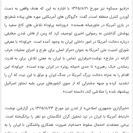
«رادیو مسکو» نیز مورخ ۱۳۶۵/۸/۲۱ با اشاره به این که هدف واقعی به دست
آوردن کنترل منطقه است٬ گفت: «گروگان های آمریکایی مهره های پیاده شطرنج
در بازی آمریکا در خاورمیانه هستند». «روزنامه پراودا» تلاش های کاخ سفید را
پوشش گذاشتن به رسوایی اخیری توصیف کرد که پس از فاش شدن حقایقی
درباره دخالت آمریکا در امور داخلی ایران به وجود آمده است. «پراودا» با معرفی
شورای امنیت ملی آمریکا به عنوان «مرکز اصلی برای طرح و اجرای عملیات خراب
کارانه در خارج» نوشت:«برقراری تماس با ایران به معنی تلاش برای به قدرت
رساندن «یک رهبری» تا حدی «میانه روتر» در ایران بوده است». «پراودا» این
اقدام را به منزله دخالت بزرگ آمریکا در جنگ ایران و عراق با این نیت که آن را
تشدید کرده و جبهه مشترکی که از سوی کشورهای عربی علیه تجاوز اسرائیل
پیشنهاد شده را متلاشی کند٬ دانسته است».
«خبرگزاری جمهوری اسلامی» از لندن نیز مورخ ۱۳۶۵/۸/۲۳ ٬در گزارشی نوشت:
«ارتباط آمریکا با ایران در نزد تحلیل گران انگلستان دو نظر را برانگیخته است.
برخی معتقدند احتمال سقوط «صدام»٬ ضرورت همکاری واشنگتن با ایران را به