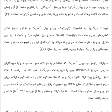
موارد مخالفت اساسی ما را روشن و تصریح سازند. مذاکرات چهار روزه در یک
چارچوب غیرنظامی برگزار گردید و با پرسنل آمریکایی بدرفتاری نشد. از آن زمان
مذاکرات ادامه یافته است و قدم به قدم پیشرفت هایی حاصل گردیده است». (۶)
«رونالد ریگان» به اهمیت ژئوپلتیک ایران برای آمریکا و نقش منابع نفتی
کشورمان برای سلامت درازمدت اقتصاد جهان نیز اشاره کرد و گفت:«…به این
دلایل این به نفع ماست تا در پی «تحولاتی» در داخل ایران باشیم که ممکن است
امیدهایی را از یک روابط بهبودیافته٬ مطرح سازد».(۷)
اظهارات رئیس جمهوری آمریکا -که «هاشمی» در کنفرانس مطبوعاتی با خبرنگاران
خارجی مورخ ۱۳۶۵/۱۱/۸ ٬وی را «پرزیدنت باجرأت» لقب داد ۸ - واجد ۲ نکته
تامل برانگیز بود؛ اولا: تاکید ریگان بر ۱۸ ماه مذاکره نشان داد که اگرچه اراده ایران
برای تامین سلاح در سال ۱۳۶۵ ٬بر ضرورت رفع نیازهای لجستیکی جنگ تحمیلی
در این سال استوار بوده است؛ اما مذاکرات و تماس ها از تیرماه ۱۳۶۴ آغاز شده و
ادامه یافته است.