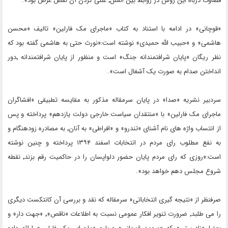
قضاوت درباه این روش در روابط بین الملل٬ علنی کردن آن نقض غرض بود».
«قوچانی» در ادامه با استناد به کتاب «ماجرای مک فارلین» تالیف «محسن
هاشمی» و «حبیب الله حمیدی» نوشته است:«نورث حتی به هاشمی گفته بود که
نظر ریگان «پایان شرافتمندانه جنگ» است و منظور از پایان شرافتمندانه ٬‌دور
انداختن صدام به صورت یک آشغال است».
سردبیر نشریه «صدا» در پایان سرمقاله مذکور به مقایسه تطبیقی «افشاگران
ماجرای مک فارلین» با «منتقدان سیاست خارجی دولت یازدهم» پرداخته و پس
از انتساب واژه های نام آشنای «تندرو» و «افراطی» به آنان٬ به مصادره زودهنگام و
به نفع مطلوب رای مردم در انتخابات اسفند ۱۳۹۴ پرداخته و چنین نوشته
است:«روزی که رای مردم پایان حضور دلواپسان را در حاکمیت رقم بزند٬ نقطه
شروع مجلس دهم خواهد بود».
صرفنظر از «نتیجه گیری انتخاباتی» سرمقاله که نقد و بررسی آن کانتکست دیگری
را می طلبد٬ ضرورت تنویر افکار عمومی نسبت به اطلاعات «ناقص»٬ «جهت دار» و