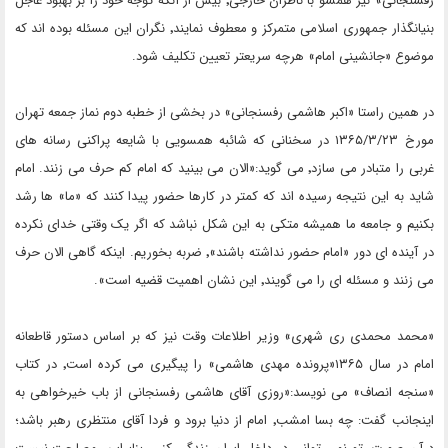
رفسنجانی» نیز همسو با ناظران خارجی٬ بیش از آنکه توجه خود را بر بهبود عاجل
بنیانگذار جمهوری اسلامی متمرکز و معطوف نمایند٬ نگران این مسئله بوده اند که
موضوع «جانشینی امام» هرچه سریعتر تعیین تکلیف شود.
در همین راستا «اکبر هاشمی رفسنجانی» در بخشی از خطبه دوم نماز جمعه تهران
مورخ ۱۳۶۵/۳/۲۳ در سخنانی که شائبه همسویی با شایعه پراکنی رسانه های
غربی را متبادر می سازد٬ می گوید:«الان می بینید که امام کم حرف می زنند. امام
شاید به این نتیجه رسیده اند که کمتر در کارها حضور پیدا کنند که «ما» ها رشد
بکنیم و جامعه ما همیشه متکی به این شکل نباشد که اگر یک وقتی خدای نکرده
در آینده ای دور «امام حضور نداشته باشند»٬ ضربه بخوریم. اینکه گاهی الان حرف
می زنند و مسئله ای را می گویند٬ این نشان اهمیت قضیه است».
«محمد محمدی ری شهری» وزیر اطلاعات وقت نیز که بر اساس دستور قاطعانه
امام در سال ۱۳۶۵«پرونده مهدی هاشمی» را پیگیری می کرده است٬ در کتاب
«سنجه انصاف» می نویسد:«روزی آقای هاشمی رفسنجانی از باب خیرخواهی به
اینجانب گفت: چه بسا امشب٬ امام از دنیا برود و فردا آقای منتظری رهبر باشد؛