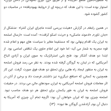
به منظور«تامین منافع آمریکا» و از طریق «پی گیری تحولاتی در داخل ایران»
استوار بوده است؛ با این هدف که دریچه ای از «روابط بهبودیافته» در مناسبات دو
کشور گشوده شود.
در همین رابطه٬ در گزارش «هیئت بررسی کننده ماجرای ایران کنترا» -متشکل از
«جان تاور»٬ «ادموند ماسکی» و «برنت اسکو کرافت»- آمده است: «ارسال اسلحه
به ایران یک اقدام پنهانی بود که مستقیما مغایر با سیاست های مهم و اعلام شده
قوه مجریه به شمار می آید؛ اما خود این اعلام حاوی یک تناقض اساسی بود. از
ابتدا دو هدف آشکار بود: فتح بابی استراتژیک به سوی ایران و آزادی اتباع
آمریکایی که در لبنان به گروگان گرفته شده بودند. به نظر می رسد فروش اسلحه
به ایران به منظور ایجاد راه هایی برای تحقق دو هدف فوق صورت گرفت. این کار
همچنین به کسانی که «منافع دیگری» نیز داشتند٬ فرصت داد و برخی از آنان در
اثر معاملات فروش اسلحه آمریکایی به ایران٬ سودهای مالی می بردند. در حقیقت
فروش اسلحه به ایران به طور یکسان برای تحقق هر دو هدف مناسب نبود.
اسلحه چیزی بود که ایران خواهان آن بود؛ اگرچه تمام آن چیزی که آمریکا به
دنبال آن بود٬ آزادشدن گروگان ها نبود». (۱۳)