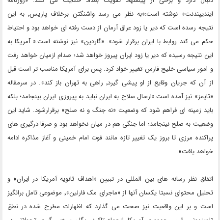
دنبال دارد و برخی از پیشنهاد تقویت بغداد حکایت می کنند. «روزنامه
ایندیپندنت» نوشته است:«به نظر می رسد واشنگتن برخلاف پاریس٬ به این
نتیجه رسده است که دیر یا زود عراق آرمان از دست رفته ای خواهد بود و احتیاط
حکم می کند روابط با ایران برقرار شود». «گاردین» نیز نوشته است:« آمریکا به
این نتیجه رسیده که دیر یا زود ایران پیروز خواهد شد؛ صدام ازمیان خواهد رفت
و امور سیاسی خلیج فارس تغییر خواد کرد. پس برای آمریکا مناسب تر است قبل
از آن که جریان وقایع از او پیشی گیرد٬ راهی به تهران باز کند». در سرمقاله
«تایمز» نیز آمده است:«ارسال سلاح به ایران نباید به پیروزی ایران بینجامد؛ بلکه
باید زمینه ای فراهم شود که وضعیت «نه جنگ و نه صلح» برقرارشود. شاید این
وضعیت به صلح نینجامد؛ اما جنگی هم در میان نخواهد بود و صرفا درگیری های
پراکنده مرزی تا بروز یک تغییر تازه مانند فوت امام خمینی و آغاز مذاکره ادامه
خواهد یافت».
اتفاق نظر رسانه های بین المللی در تبیین «اهداف ثانویه آمریکا در ایران» و
تحلیل محتوای نسبتا یکسان آنها از «ماجرای مک فارلین»٬ موضوعی تامل برانگیز
است و بر این واقعیت نیز صحت می گذارد که اظهارات مطرح شده در نطق