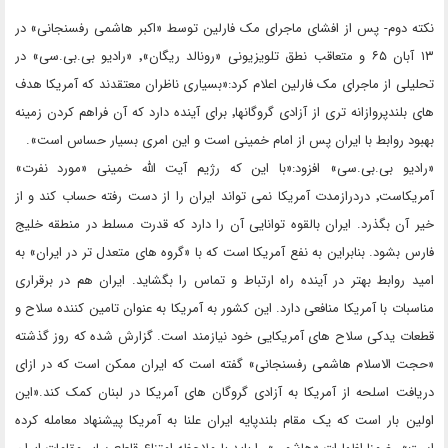
نکته دوم- پس از افشای ماجرای مک فارلین توسط «اکبر هاشمی رفسنجانی» در
۱۳ آبان ۶۵ و متعاقب نطق تلویزیونی «رونالد ریگان»٬ «رادیو بی.بی.سی» در
تحلیلی از ماجرای مک فارلین اعلام کرد:«بسیاری ناظران معتقدند که آمریکا هدف
های بلندپروازانه تری از آزادی گروگانها٬ برای آینده دارد که آن فراهم کردن زمینه
بهبود روابط با ایران پس از امام خمینی است و این امری بسیار حساس است».
«رادیو بی.بی.سی» افزود:«با این که رژیم آیت الله خمینی «مورد نفرت»
آمریکاست٬ دردرازمدت آمریکا نمی تواند ایران را از دست رفته حساب کند و از
خیر آن بگذرد. ایران بالقوه توانایی آن را دارد که قدرت مسلط در منطقه خلیج
فارس بشود. بنابراین به نفع آمریکا است که با «گروه های متعدل تر در ایران» به
امید روابط بهتر در آینده راه ارتباط و تماس را بگشاید. ایران هم در برقراری
مناسبات با آمریکا منافعی دارد. این کشور به آمریکا به عنوان تامین کننده سلاح و
قطعات یدکی سلاح های آمریکایی خود نیازمند است. گزارش شده که روز گذشته
«حجت الاسلام هاشمی رفسنجانی» گفته است که ایران ممکن است که در ازای
دریافت اسلحه از آمریکا به آزادی گروگان های آمریکا در لبنان کمک کند.«این
اولین بار است که یک مقام بلندپایه ایران علنا به آمریکا پیشنهاد معامله کرده