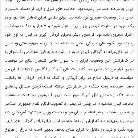
نوشته است:«واقعیت تاریخی این است که در سال ۱۳۶۵ جنگ تحمیلی عراق با
ایران به مرحله حساسی رسیده بود. حمایت های شرق و غرب از «صدام حسین»٬
ایران را در وضعیت خطیری قرار داده بود. توان نظامی ایران تحلیل رفته بود و در
یک مورد در عملیات کربلای چهار ایران هزار شهید و ۳هزار و ۹۰۰ مفقودالاثر و
۱۱هزار مجروح داده بود. از سوی دیگر٬ بحران گروگان گیری در لبنان به اوج خود
رسیده بود. گروه های چریکی لبنانی به انتقام دخالت رژیم صهنونیستی وحامیان
آن در خاورمیانه به گروگان گیری متهم می شدند و به قول «هاشمی رفسنجانی»
در خاطراتش این وضعیت ایران را به عنوان حامی شیعیان لبنان در موقعیت
برتری قرار می داد. بدین معنا که دولت های آمریکا و انگلیس از دولت ایران می
خواستند به فرمول سلاح در برابر گروگان یا کمک به آزادی گروگان ها رضایت
دهد. «فرمانده وقت جنگ» در خاطراتش نوشته است:«گرفتن مسائل پدافندی
مانند هاک از دشمنی مثل آمریکا مهم است. این را مرهون مجاهدات مسلمانان
مجاهد لبنان هستیم». در چنین شرایطی٬ با تصویب ارکان نظام جمهوری اسلامی
و به طور مشخص رهبر انقلاب٬ سران قوا و نخست وزیر٬ «پیشنهاد آمریکایی ها»
بررسی و پذیرفته شد که ایران از نفوذ خود در لبنان برای آزادی گروگان های غربی
بهره بگیرد و غرب در مقابل به ایران سلاح بدهد. بدیهی است که فارغ از هرنوع