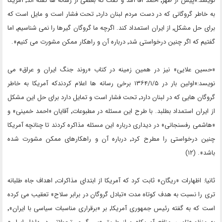
نویسد:«پیش از ظهر٬ احمد آقا آمد و گفت که بعضی از رسانه ها گفته اند٬ آمریکا
به خاطر گروگانی که در دست مردم لبنان دارد٬ تحت فشار است و مایل است که
برای حل مشکل٬ از ایران استمداد کند. اگرچه ما گروگان گیرها را نمی شناسیم٬ اما
گفتیم که اگر چنین درخواستی شد٬ درباره آن و راهکار ممکن مشورت می کنیم».
«حسین علایی» نیز در همین زمینه در کتاب «روند جنگ ایران و عراق» می
نویسد:«اولین بار در ۱۳۶۴/۱/۵ برخی رسانه ها اعلام کردندکه آمریکا به خاطر
گروگان هایی که در لبنان دارد٬ تحت فشار است و تمایل دارد برای حل این مشکل
از ایران استمداد بطلبد. با طرح این مسئله در مطبوعات٬ آقایان «احمد خمینی» و
«هاشمی رفسنجانی» در دیداری درباره این مسئله مذاکره کردند تا چنانچه آمریکا
چنین درخواستی را مطرح کرد٬ درباره آن و راهکارهای ممکن مشورت شده
باشد». (۱۲)
ثانیا: اظهارات «ریگان» ثابت کرد که آمریکا از ابتدای مذاکرات٬ اهداف جاه طلبانه
تری را نسبت به هدف کوتاه مدت «تبادل گروگان در برابر سلاح» تعقیب می کرده
است که به گفته رئیس جمهوری آمریکا٬ بر «برقراری مناسبات سیاسی با ایران»٬