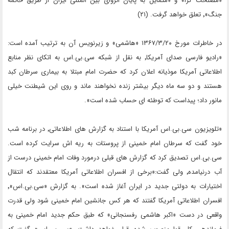
«مصلحت گرا» و «متمایل به پایان انزوای بین المللی ایران از طریق خاتمه
جنگ»٬ تعلق خواهد گرفت. (۲۱)
در خاطرات مورخ ۱۳۶۷/۳/۲۰ «هاشمی» و زیرنویس آن به ترتیب آمده است:
«رادیو فارسی صدای آمریکا٬ به نقل از شبکه سی.بی.اس به اتکای نظر منابع
اطلاعاتی آمریکا موذیانه اعلان کرد که حضرت امام مبتلا به بیماری سرطان کبد
هستند و دو سه ماه دیگر بیشتر زنده نخواهند ماند و روی این شیطنت خیلی
مانور داد؛ پیداست که توطئه ای حساب شده است».
«تلویزیون سی.بی.اس آمریکا با استناد به گزارش های اطلاعاتی٬ در برنامه شب
خود گفت که سرطان امام خمینی از پروستات به ریه اش سرایت کرده است.
سی.بی.اس تصدیق کرد که گزارش های قبلی درمورد وفات امام خمینی درست از
آب درنیامده٬ ولی گفت:«برخی از افسران اطلاعاتی آمریکا معتقدند که انتقال
اختیارات به دولتی جدید در ایران آغاز شده است». به گزارش «سی.بی.اس»٬
افسران اطلاعاتی آمریکا گفتند که هر کس جانشین امام خمینی شود ولی قدرت
واقعی در دست «اکبر هاشمی رفسنجانی» که طبق حکم جدید امام خمینی به