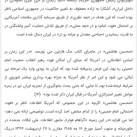
تلویزیونی رئیس جمهوری آمریکا٬ ازجمله تاکید ریگان بر «پی گیری تحولاتی در
داخل ایران»٬ آشکارا به اراده معطوف به تغییر حاکمیت در جمهوری اسلامی ناظر
بوده است که این هدف در «بعد نظری»٬ از طریق سرمایه گذاری مقامات آمریکایی
بر احتمال «فوت امام» و در «بعد عملی»٬ از طریق تلاش حمایت آمیز واشنگتن در
به قدرت رسانیدن «جناحی معتدل و میانه رو تر» در ایران دنبال شده است.
«محسن هاشمی» در ماجرای کتاب مک فارلین می نویسد: «در این زمان بر
اساس اطلاعاتی در آمریکا که مبنای آن امکان فوت رهبر انقلاب حضرت امام
خمینی ره بود٬ این فرض پذیرفته شده بود که ایران به زودی وارد یک مرحله بی
ثباتی می شود و این امر از نظر آمریکا به منزله بهره برداری بیشتر شوروی از
شرایط ایجادشده بود٬ تا جایی که حتی بحث جلوگیری از تجزیه ایران نیز در زمره
عوامل تغییر استراتژی آمریکا در قبال ایران ذکر شده بود». (۱۴)
«محسن هاشمی» اگرچه در این خصوص که آمریکا اطلاعات ناظر بر «فوت
احتمالی امام خمینی» را از کدام منابعی اخذ کرده است٬ توضیحی ارائه نمی دهد؛
اما می افزاید:«در این زمینه «گراهام فولر»٬ مامور اطلاعات ملی ایالات متحده در
خاورمیانه و جنوب آسیا٬ مورخ ۱۷ مه ۱۹۸۵ مقارن با ۲۷ اردیبهشت ۱۳۶۴ دریک