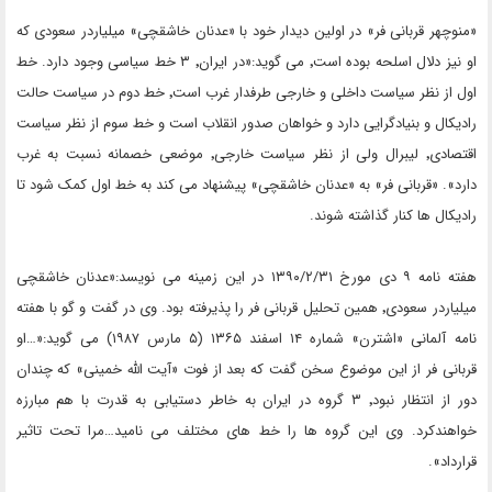
«منوچهر قربانی فر» در اولین دیدار خود با «عدنان خاشقچی» میلیاردر سعودی که
او نیز دلال اسلحه بوده است٬ می گوید:«در ایران٬ ۳ خط سیاسی وجود دارد. خط
اول از نظر سیاست داخلی و خارجی طرفدار غرب است٬ خط دوم در سیاست حالت
رادیکال و بنیادگرایی دارد و خواهان صدور انقلاب است و خط سوم از نظر سیاست
اقتصادی٬ لیبرال ولی از نظر سیاست خارجی٬ موضعی خصمانه نسبت به غرب
دارد». «قربانی فر» به «عدنان خاشقچی» پیشنهاد می کند به خط اول کمک شود تا
رادیکال ها کنار گذاشته شوند.
هفته نامه ۹ دی مورخ ۱۳۹۰/۲/۳۱ در این زمینه می نویسد:«عدنان خاشقچی
میلیاردر سعودی٬ همین تحلیل قربانی فر را پذیرفته بود. وی در گفت و گو با هفته
نامه آلمانی «اشترن» شماره ۱۴ اسفند ۱۳۶۵ (۵ مارس ۱۹۸۷) می گوید:«…او
قربانی فر از این موضوع سخن گفت که بعد از فوت «آیت الله خمینی» که چندان
دور از انتظار نبود٬ ۳ گروه در ایران به خاطر دستیابی به قدرت با هم مبارزه
خواهندکرد. وی این گروه ها را خط های مختلف می نامید…مرا تحت تاثیر
قرارداد».