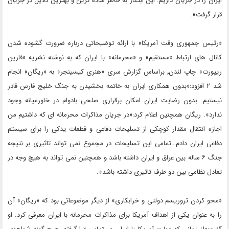
ایران را در جریان داریم. این ابتکار به خاطر ساده ترین و بهترین دلایل در جریان
قرار گرفت».
«رئیس جمهوری وقت آمریکا» با ارائه توضیحاتی درباره ضرورت گشوده شدن
کانال های ارتباط «مستقیم» و «محرمانه» با ایران که به نوشته نشریه «فارین
ریپورت» چاپ لندن٬ براساس گزارش سری «هنری کیسینجر» به «ریگان» انجام
شد ۲ افزود:«بدون همکاری ایران به خاتمه بخشیدن به جنگ خلیج فارس قادر
نیستیم. بدون رضایت ایران امکان برقراری صلحی بادوام در خاورمیانه وجود
ندارد». ریگان همچنین اعلام کرد:«در جریان مذاکرات محرمانه ای که داشتیم من
اجازه انتقال مقدار کوچکی از تسلیحات دفاعی و قطعات یدکی را برای سیستم
دفاعی ایران دادم…تمامی این تسلیحات در مجموع نمی تواند تاثیری بر نتیجه
جنگ ۶ ساله بین عراق و ایران داشته باشد و همچنین نمی تواند به هیچ وجه در
تعادل نظامی بین دو طرف تاثیری داشته باشد».
«محو کردن تروریسم دولتی و خرابکاری» از دیگر موضوعاتی بود که «ریگان» آن
را به عنوان یکی از اهداف آمریکا برای مذاکرات محرمانه با ایران معرفی کرد. او