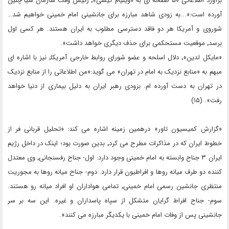
برآورد اطلاعاتی ۵۰ صفحه ای به «ویلیام کیسی»٬ رئیس وقت سازمان سیا چنین
آورده است:«...به زودی شاهد مبارزه برای جانشینی امام خمینی خواهیم شد…
شوروی و آمریکا هر دو فاقد دسترسی مطلوب به ایران هستند. هر کسی اول
برسد٬ موقعیت مستحکمی برای حذف دیگری خواهد داشت».
«مایکل لدین»٬ دلال اسلحه و عضو شورای روابط خارجی آمریکا٬ نیز با اشاره ای
مبهم به «منابع نزدیک به امام در تهران» می گوید:«من اطلاعاتی را از منابع نزدیک
در تهران به دست آورده ام. بزودی رهبر ایران به دلیل بیماری از دنیا خواهد
رفت». (۱۵)
«گزارش کمیسیون تاور» درهمین زمینه اشاره می کند: «تحلیل قربانی فر از
خطوط ایران که در مذاکرات مطرح می کرد٬ بدین صورت بود؛ اینک در داخل رژیم
ایران ۳ جناح وابسته به امام خمینی وجود دارد: اول- جناح رفسنجانی٬ وی معتدل
کننده دو طرف میانه روها و افراطیون قرار دارد. دوم- جناح میانه روها به مجوریت
منتظری جانشین رسمی امام خمینی٬ تمامی هواداران او افراد میانه رو هستند.
سوم- جناح افراط گرایان متشکل از سپاه پاسداران و غیره. این سه بر سر
جانشینی پس از وفات امام خمینی با یکدیگر مبارزه می کنند».