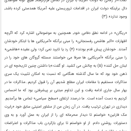
گفت:«از زمانی که دولت آمریکا با ایران در تماس قرارگرفته٬ هیچ گونه شواهدی
دال براینکه دولت ایران در اقدامات تروریستی علیه آمریکا همدستی کرده باشد٬
وجود ندارد».(۳)
«ریگان» در ادامه نطق دفاعی خود٬ همچنین به موضوعاتی اشاره کرد که اگرچه
اظهارات «اکبر هاشمی رفسنجانی» را مبنی برآنکه «آمریکایی ها با ابتکار خودشان
آمدند. خودشان پیش قدم بودند» (۴) رد یا تایید نمی کرد؛ ولی عقیده «هاشمی»
را مبنی برآنکه «آمریکایی ها صرفا می خواستند مسئله گروگان های خود را در
لبنان حل کنند» (۵) به چالش می کشید. او گفت:«با داشتن چنین تاریخچه ای در
ذهن خود بود که ما سال گذشته هنگامی که نسبت به امکان تثبیت یک سری
مذاکرات مستقیم با مقامات ایران مطلع شدیم٬ آن را قبول کردیم…مذاکرات ما در
بهار سال جاری ادامه یافت و این تداوم مبتنی بر پیشرفتی بود که ما احساس
کردیم به دست آمده است. ما درصدد ارتقای «سطح سیاسی» تماس ها برآمدیم.
دیداری در تهران ترتیب یافت. در آن زمان من از مشاور امنیتی سابق خود «رابرت
مک فارلین» خواستم تا دیدار محرمانه ای را از ایران به عمل آورد و به وی
دستورات روشنی دادم. از او خواستم تا برای بازکردن باب مذاکرات و اعتراضات