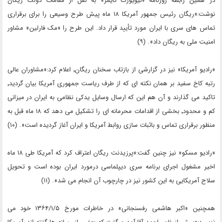
در همین رابطه روزنامه «نیویورک تایمز» به نقل از مقامات دولت ریگان
نوشت:«ریگان رئیس جمهور آمریکا ۱۸ ماه پیش طرح وسیعی را برای برقراری
تماس های سری با ایران مورد تأیید قرار داد. این طرح را «مک فارلین» مشاور
امنیت ملی به ریگان داد». (۹)
«رادیو آمریکا» نیز در گزارشی از بازتاب سخنان ریگان٬ اعلام کرد:«مشاوران عالی
رتبه کاخ سفید بر همان نکته ای که از طرف ریاست جمهوری آمریکا بیان گردید٬
تاکید می گذارند و آن هم این که ارسال وسایل یدکی نظامی به ایران در میزانی
کم و محدود٬ بخشی از اقدامات محرمانه ای را تشکیل می دهد که ۱۸ ماه قبل به
منظور برقراری تماس و باثبات سازی روابط آمریکا و ایران آغاز گردیده است». (۱۰)
«رادیو مسکو» نیز چنین گفت:«پرزیدنت ریگان اعتراف کرد که آمریکا طی ۱۸ ماه
اخیر مشغول اجرای برنامه سری دیپلماسی درمورد ایران بوده است و تحویل
سلاح آمریکایی به این کشور نیز در چارچوب آن انجام می شد». (۱۱)
همچنین «اکبر هاشمی رفسنجانی» در خاطرات مورخ ۱۳۶۴/۱/۵ خود می