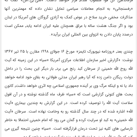
فرماندهی کل قوا منصوب شده٬ قرار خواهد داشت. «سی.بی.اس» گفت که
«رفسنجانی» به انجام معاملات سیاسی تمایل نشان داده که مهمترین آنها
مذاکرات مخفی خرید سلاح در عوض کمک به آزادی گروگان های آمریکا در لبنان
بود و اگر جنگ هشت ساله با عراق همچنان علیه ایران ادامه یابد٬ ممکن است
درصدد پایان دادن به انزوای بین المللی ایران برآید».
چندی بعد٬ «روزنامه نیویورک تایمز» مورخ ۱۶ جولای ۱۹۹۸ مقارن با ۲۵ تیر ۱۳۶۷
نوشت: «گزارش اخیر سازمان اطلاعات مرکزی آمریکا «سیا» در این زمینه که آیت
الله روح الله خمینی از سرطان کبد رنج می برد٬ بار دیگر این بحث را در داخل
دولت ریگان دامن زده که آیا رهبر ایران مدتی طولانی به بقای خود ادامه خواهد
داد یا نه و اینکه مرگ وی بر آینده جمهوری اسلامی چه اثری خواهد داشت٬ کانون
بحث های کنونی گزارشی است که «سیا» ظرف ماه گذشته نوشته و در آن افول
سلامت آیت الله را توصیف کرده است. در این گزارش به چندین بیماری «آیت
الله» اشاره شده که در چند سال گذشته رو به وخامت نهاده است. سرطان «آیت
الله خمینی» به کبد او سرایت کرده و گمان می رود که امام خمینی احتمالا به خاطر
نارسایی های کلیه نیز تحت درمان قرارگرفته است. «سیا» چنین نتیجه گیری می