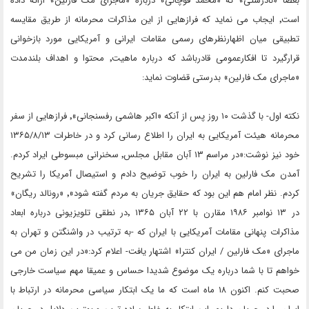
بعضا «نادرستی» که «محمد قوچانی» درباره «ماجرای مک فارلین» ارائه داده
است٬ ایجاب می نماید که فرازهایی از این مذاکرات محرمانه از طریق مقایسه
تطبیقی میان اظهارنظرهای رسمی مقامات ایرانی و آمریکایی مورد بازخوانی
قرارگیرد تا افکارعمومی قادرباشد که درباره ماهیت٬ محتوا و اهداف بلندمدت
«ماجرای مک فارلین» بدرستی قضاوت نماید:
نکته اول- با گذشت ۱۰ روز پس از آنکه «اکبر هاشمی رفسنجانی»٬ فرازهایی از سفر
محرمانه هیئت آمریکایی به ایران را اطلاع رسانی کرد و در خاطرات ۱۳۶۵/۸/۱۳
خود نیز نوشت:«در مراسم ۱۳ آبان مقابل مجلس٬ سخنرانی مبسوطی ایراد کردم.
آمدن مک فارلین به ایران را خوب توضیح دادم و استیصال آمریکا را تشریح
کردم. نظر امام هم این بود که حقایق جریان به مردم گفته شود»٬ «رونالد ریگان»
در ۱۳ نوامبر ۱۹۸۶ مقارن با ۲۲ آبان ۱۳۶۵ ٬در نطقی تلویزیونی درباره ابعاد
مذاکرات پنهانی مقامات آمریکایی با ایران که -به ترتیب در واشنگتن و تهران به
ماجرای «مک فارلین / ایران کنترا» اشتهار یافت- اعلام کرد:«در این زمان من می
خواهم تا با شما درباره یک موضوع شدیدا حساس و عمیقا مهم سیاست خارجی
صحبت کنم. اکنون ۱۸ ماه است که ما یک ابتکار سیاسی محرمانه در ارتباط با