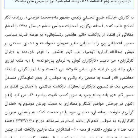
نوشیدن جام زهر قطعنامه ۵۹۸ توسط امام فقید نیز موسیقی متن نواخت.
به گزارش «پايگاه خبري تحليلي رئيس جمهور ما»؛«محمد قوچانی»٬ روزنامه نگار
اصلاح طلب که در آستانه برگزاری انتخابات مجلس ششم در سال ۱۳۷۸ با انتشار
مقالاتی در انتقاد از بازگشت «اکبر هاشمی رفسنجانی» به عرصه قدرت سیاسی٬
حضور انتخاباتی وی را با عباراتی نظیر «مهمان ناخوانده» و «همای سعادتی بر
دوش محافظه کاران» توصیف می کرد٬ هاشمی را «پدر خوانده» و «ژنرال
کارگزاران» می نامید٬ «کارگزاران گوش به فرمان پدرخوانده» را «به مثابه ابزاری
برای چانه زنی در لایه های میانی قدرت» می دانست و با ابراز نگرانی از اینکه
«هاشمی قادر است به محض راه یافتن به مجلس٬ از جمع نمایندگان مستقل
مجلس یک فراکسیون کارگزاران بسازد»٬ بازگشت هاشمی را «بدترین اتفاق در
مسیر گام های بلند جناح چپ به سوی کسب قدرت بیشتر» ذکر می کرد (۱) و
اکنون در چرخش مواضع آشکار و معناداری به سمت جریان موسوم به «اعتدال
گرایی»٬ ظرفیت رسانه ای- تحلیلی خود را در خدمت کمک به راهیابی «جریان
کارگزاران» به مجلس دهم قرار داده است٬ در سرمقاله مورخ ۱۳۹۳/۲/۲۰ «هفته
نامه صدا» با عنوان «انتقام از دهه ۶۰ - افشاگران مک فارلین بازگشته اند»٬ چنین