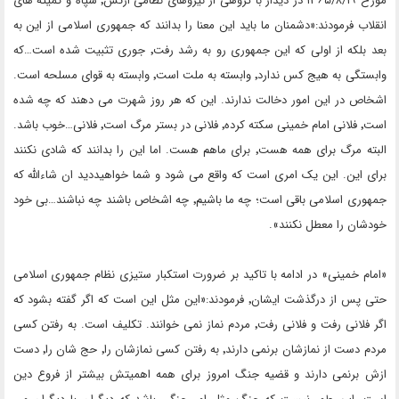
مورخ ۱۳۶۵/۸/۱۹ در دیدار با گروهی از نیروهای نظامی ارتش٬ سپاه و کمیته های
انقلاب فرمودند:«دشمنان ما باید این معنا را بدانند که جمهوری اسلامی از این به
بعد بلکه از اولی که این جمهوری رو به رشد رفت٬ جوری تثبیت شده است…که
وابستگی به هیج کس ندارد٬ وابسته به ملت است٬ وابسته به قوای مسلحه است.
اشخاص در این امور دخالت ندارند. این که هر روز شهرت می دهند که چه شده
است٬ فلانی امام خمینی سکته کرده٬ فلانی در بستر مرگ است٬ فلانی…خوب باشد.
البته مرگ برای همه هست٬ برای ماهم هست. اما این را بدانند که شادی نکنند
برای این. این یک امری است که واقع می شود و شما خواهیددید ان شاءالله که
جمهوری اسلامی باقی است؛ چه ما باشیم٬ چه اشخاص باشند چه نباشند…بی خود
خودشان را معطل نکنند».
«امام خمینی» در ادامه با تاکید بر ضرورت استکبار ستیزی نظام جمهوری اسلامی
حتی پس از درگذشت ایشان٬ فرمودند:«این مثل این است که اگر گفته بشود که
اگر فلانی رفت و فلانی رفت٬ مردم نماز نمی خوانند. تکلیف است. به رفتن کسی
مردم دست از نمازشان برنمی دارند٬ به رفتن کسی نمازشان را٬ حج شان را٬ دست
ازش برنمی دارند و قضیه جنگ امروز برای همه اهمیتش بیشتر از فروع دین