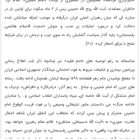
«خبرگزاری فرانسه» همچنین در تفسیری از بیانات «امام خمینی» اعلام کرد:
«ناظران معتقدند آیت الله روح الله خمینی پس از ۲ ماه سکوت برای اولین بار در
مبارزه ای که میان رهبران اصلی ایران درگرفته و موجب تفرقه میانشان شده
دخالت کرد و درمورد تمایلات پر جنب و جوش «حجت الاسلام هاشمی
رفسنجانی» پایه گذار سیاست گشایش راه به سوی غرب و نرمش در برابر شرایط
صلح با عراق٬ اخطار کرد». (۲۰)
متاسفانه به رغم توصیه های «امام فقید» نیز چنانچه ذکر شد٬ اطلاع رسانی
پیرامون بیماری و شایعات مربوط به فوت احتمالی بنیانگذار جمهوری اسلامی ایران
تا مقطع نوشیدن جام زهر قطعنامه ۵۹۸ توسط ایشان همچنان ادامه یافت. رسانه
های غربی که امام خمینی و جناح ِ -به زعم آنان- «رادیکال» و «افراطی» نزدیک به
امام متشکل از آیت الله خامنه ای٬ سپاه پاسداران انقلاب اسلامی و… را منادیان
«ادامه جنگ» می دانستند٬ مانور تبلیغاتی وسیعی را بر فوت قریب الوقوع امام
خمینی متمرکز و پیش بینی کردند که متعاقب این اتفاق٬ ایران شاهد انتقال
«قدرت صوری» به «آیت الله حسینعلی منتظری» -قائم مقام رهبری- خواهد بود؛
در حالیکه «قدرت واقعی» به «اکبر هاشمی رفسنجانی» به عنوان فردی «میانه رو»٬