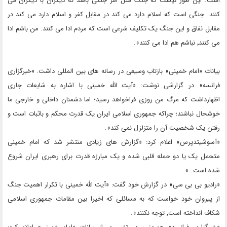
است. این طور نیست که جنگ مثل امر جنگی باشد که دیگران با دیگران می
کنند. جنگی است که اسلام دارد می کند در مقابل کفر و اسلام دارد می کند در
مقابل نفاق و این جنگ یک تکلیف شرعی است که مردم ادا می کنند. من باشم ادا
می کنند٬ نباشم هم ادا می کنند».
بیانات «امام خمینی» بازتاب وسیعی در رسانه های بین المللی داشت. «خبرگزاری
فرانسه» در گزارشی نوشت: «آیت الله خمینی با اشاره به شایعات جاری
اظهارداشت که مرگ من روزی فراخواهد رسید؛ اما دشمنان داخلی و خارجی ما
خوشحال نباشند؛ چراکه جمهوری اسلامی ایران یک قدرت محکم و باثبات است و
رفتن یک شخصیت آن را متزلزل نمی کند».
«آسوشیتدپرس» اعلام کرد: «گزارش های زیادی منتشر شد که امام خمینی
متحمل یک یا دو حمله قلبی شده و یک مبارزه قدرت برای رهبری ایران شروع
شده است…».
«رادیو بی بی سی» در گزارش خود گفت: «آیت الله خمینی با تکرار اهمیت جنگ
از پیروان خود خواست که به مسائلی که اخیرا بین مقامات جمهوری اسلامی
شکاف انداخته است٬ توجه نکنند».