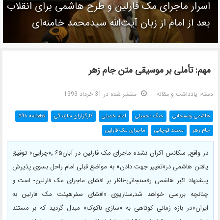
اسرار ماجرای مک فارلین و طرح هاشمی برای انقلاب
بعد از امام از زبان آیت‌الله سیدمحمد خامنه‌ای
مهم: تأملی بر موسیقی متن جام زهر
دسته:
یادداشت و مقاله
منتشر شده در 31 خرداد 1393
هاشمی رفسنجانی
جنگ تحمیلی
امام خمینی
کارگزاران سازندگی
قطعنامه ۵۹۸
جام زهر
محمد قوچانی
ماجرای مک فارلین
در واقع٬ سکانس اکران نشده ماجرای مک فارلین در آبان۶۵ ٬«چرایی» توفیق
یافتن هاشمی در«تغییر جهت دادن» به مواضع قبلی امام راحل بسوی پذیرش
پیشنهاد اکبر هاشمی رفسنجانی-ناظر بر افشای ماجرای مک فارلین- است و
چنانچه بررسی خواهد شد٬سناریوی «افشای سفرهیئت مک فارلین به
ایران»در بازه زمانی کوتاهی به «سازی ناکوک» مبدل گردید که بر مستند