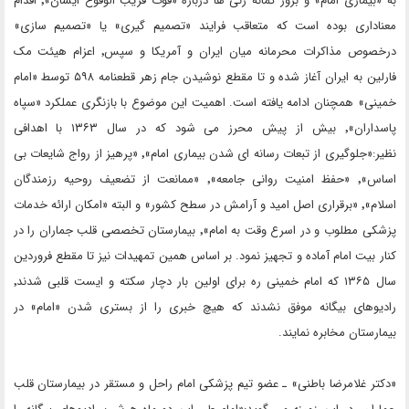
به «بیماری امام» و بروز گمانه زنی ها درباره «فوت قریب الوقوع ایشان»٬ اقدام
معناداری بوده است که متعاقب فرایند «تصمیم گیری» یا «تصمیم سازی»
درخصوص مذاکرات محرمانه میان ایران و آمریکا و سپس٬ اعزام هیئت مک
فارلین به ایران آغاز شده و تا مقطع نوشیدن جام زهر قطعنامه ۵۹۸ توسط «امام
خمینی» همچنان ادامه یافته است. اهمیت این موضوع با بازنگری عملکرد «سپاه
پاسداران»٬ بیش از پیش محرز می شود که در سال ۱۳۶۳ با اهدافی
نظیر:«جلوگیری از تبعات رسانه ای شدن بیماری امام»٬ «پرهیز از رواج شایعات بی
اساس»٬ «حفظ امنیت روانی جامعه»٬ «ممانعت از تضعیف روحیه رزمندگان
اسلام»٬ «برقراری اصل امید و آرامش در سطح کشور» و البته «امکان ارائه خدمات
پزشکی مطلوب و در اسرع وقت به امام»٬ بیمارستان تخصصی قلب جماران را در
کنار بیت امام آماده و تجهیز نمود. بر اساس همین تمهیدات نیز تا مقطع فروردین
سال ۱۳۶۵ که امام خمینی ره برای اولین بار دچار سکته و ایست قلبی شدند٬
رادیوهای بیگانه موفق نشدند که هیچ خبری را از بستری شدن «امام» در
بیمارستان مخابره نمایند.
«دکتر غلامرضا باطنی» ـ عضو تیم پزشکی امام راحل و مستقر در بیمارستان قلب