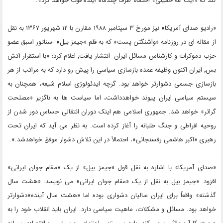
کند که «آیت الله خمینی» احتمالا ظرف چندماه آینده فوت خواهد کرد».
«رادیو صدای آمریکا» نیز مورخ ۳ سپتامبر ۱۹۸۸ مقارن با ۱۲ شهریور ۱۳۶۷ به نقل
از مقاله ای در روزنامه «واشنگتن پست» که به قلم «جیمز بیل» -سناتور اسبق عضو
حزب دموکرات و کارشناس مسائل ایران- انتشار یافت٬ اعلام کرد: «با استقرار آتش
بس٬ ایران اکنون وظیفه عمده بازسازی سیاسی را پیش رو دارد که به مراتب از هر
بازسازی جسمی دشوارتر خواهد بود. گرچه ایدئولوژی اسلام شیعه، همچنان به
سیستم سیاسی ایران پیوند خواهدداشت، اما سیاست‌ ها به ناگزیر «مصلحت
گراتر» خواهد شد. جمهوری اسلامی هم اینک دوران انتقالی حساس دور شدن از
روحیه افراطی و جنگ طلبانه را آغاز کرده است. به نظر می آید که ایران تحت
رهبری «اکبر هاشمی رفسنجانی»، احتمالاً در این تلاش دشوار موفق خواهدشد.».
«صدای آمریکا» با اشاره به نقل قول «جیمز بیل» از یک «مقام جوان ایرانی»
افزود: «جیمز بیل به نقل از یک «مقام جوان ایرانی» می نویسد: «هشت سال
گذشته» واقعاً برای ایران سالیان دشواری بوده اما «هشت سال آینده»دشوارتر
خواهد بود. مسائل و مشکلات، ماهیت سیاسی دارد. ایران باید انقلاب خود را به