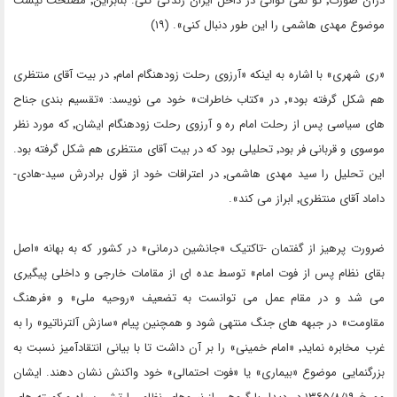
درآن صورت٬ تو نمی توانی در داخل ایران زندگی کنی. بنابراین٬ مصلحت نیست
موضوع مهدی هاشمی را این طور دنبال کنی». (۱۹)
«ری شهری» با اشاره به اینکه «آرزوی رحلت زودهنگام امام٬ در بیت آقای منتظری
هم شکل گرفته بود»٬ در «کتاب خاطرات» خود می نویسد: «تقسیم بندی جناح
های سیاسی پس از رحلت امام ره و آرزوی رحلت زودهنگام ایشان٬ که مورد نظر
موسوی و قربانی فر بود٬ تحلیلی بود که در بیت آقای منتظری هم شکل گرفته بود.
این تحلیل را سید مهدی هاشمی٬ در اعترافات خود از قول برادرش سید-هادی-
داماد آقای منتظری٬ ابراز می کند».
ضرورت پرهیز از گفتمان -تاکتیک «جانشین درمانی» در کشور که به بهانه «اصل
بقای نظام پس از فوت امام» توسط عده ای از مقامات خارجی و داخلی پیگیری
می شد و در مقام عمل می توانست به تضعیف «روحیه ملی» و «فرهنگ
مقاومت» در جبهه های جنگ منتهی شود و همچنین پیام «سازش آلترناتیو» را به
غرب مخابره نماید٬ «امام خمینی» را بر آن داشت تا با بیانی انتقادآمیز نسبت به
بزرگنمایی موضوع «بیماری» یا «فوت احتمالی» خود واکنش نشان دهند. ایشان