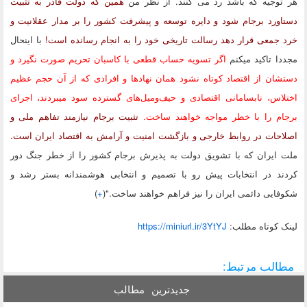
هر توجیه که باشد رد می کنند. از نظر من
همین که دولت قادر به تثبیت
دستاورد برجام شود و دایره توسعه و پیشرفت کشور را بر مدار عقلانیت و
خرد جمعی قرار دهد رسالت تاریخی خود را به انجام رسانده است!
با اینحال
مجددا تاکید میکنم
اگر تسویه حساب قطعی با کاسبان تحریم صورت نگیرد و
دستشان از اقتصاد کوتاه نشود همان نهادها و افرادی که از آن حجم عظیم
اختلاس‌، نابسامانی‌ اقتصادی و حیف‌ومیل‌های گسترده سود میبردند، اجرای
برجام را با خطر مواجه خواهند ساخت.
تثبیت برجام نیازمند تفاهم ملی و
اصلاحات در روابط خارجی و بازگشت امنیت و آرامش به اقتصاد ایران‌ است.
ملت ایران که با تشویق دولت به پذیرش برجام کشور را از خطر جنگ دور
کردند در انتخابات پیش رو با تصمیم و انتخابی هوشمندانه بستر رشد و
شکوفایی دائمی ایران را نیز فراهم خواهند ساخت."(
+
)
لينک کوتاه مطلب:
https://miniurl.ir/3YtYJ
مطالب مرتبط:
جدیدترین
مطالب