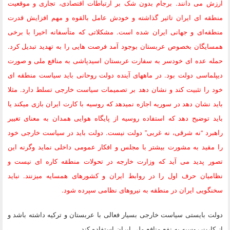
ارزش می دانند. برجام بدون شک بر ارتباطات اقتصادی، تجاری و موقعیت
منطقه ای ایران تاثیر گذاشته و خودش عامل بالقوه و مهم افزایش قدرت
منطقه‌ای و جهانی ایران شده است. مشکلاتی که متأسفانه اخیرا با برخی
همسایگان بخصوص عربستان بوجود آمد فرصت هایی را به تهدید تبدیل کرد.
حمله عده ای خودسر به سفارت عربستان اسیدپاشی به منافع ملی و صورت
دیپلماسی دولت بود. در ماههای آینده دولت روحانی باید سیاست منطقه ای
خود را تثبیت کند و نشان دهد بر تصمیمات سیاست خارجی تسلط دارد. مثلا
باید نشان دهد در سوریه اجازه نمیدهد که روسیه با کارت ایران بازی میکند یا
باید توضیح دهد که استفاده روسیه از پایگاه هوایی همدان به معنای تغییر
راهبرد “نه شرقی، نه غربی” دولت نیست. دولت باید در سیاست خارجی خود
را مقید به مشورت بیشتر با مجلس و افکار عمومی داخلی نماید وگرنه این
تصور پدید می آید که وزارت خارجه در تحولات منطقه کاره ای نیست و
نظامیان حرف اول را در روابط ایران و کشورهای همسایه میزنند. نباید
سخنگویی ایران در منطقه به نیروهای نظامی سپرده شود.
دولت بایستی سیاست خارجی بسیار فعالی با عربستان و ترکیه داشته باشد و
از کارت روسیه به نفع منافع ملی ایران استفاده کند.