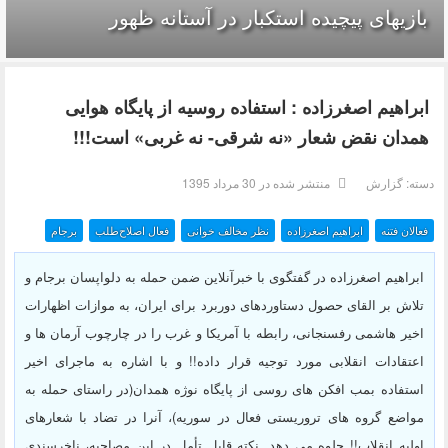
بازیهای پیچیده استکبار در آستانه ظهور
ابراهیم اصغرزاده : استفاده روسیه از پایگاه هوایی
همدان نقض شعار «نه شرقی- نه غربی» است!!!
دسته:
گزارش
منتشر شده در 30 مرداد 1395
فعالان فتنه
ابراهیم اصغرزاده
نظر مخالف خوانی
فعال اصلاح‌طلب
برجام
ابراهیم اصغرزاده در گفتگوی با خبرآنلاین ضمن حمله به دلواپسان برجام و
تلاش بر القای حصول دستاوردهای دوربرد برای ایران، به موازات اظهارات
اخیر هاشمی رفسنجانی، رابطه با آمریکا و غرب را در چارچوب آرمان ها و
اعتقادات انقلابی مورد توجیه قرار داده!! و با اشاره به ماجرای اخیر
استفاده بمب افکن های روسی از پایگاه نوژه همدان(در راستای حمله به
مواضع گروه های تروریستی فعال در سوریه)، آنرا در تضاد با شعارهای
اولیه انقلاب!! جلوه می دهد. نکته قابل تأمل در این مصاحبه، ناخرسندی