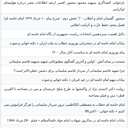
بازخوانی افشاگری سپهبد محمود منصور افسر ارشد اطلاعات مصر درباره هواپیمای
اوکراینی
منشور گفتمان امام و انقلاب - 7 /بخش دوم : شرح پیام ۱۰ خرداد ۱۳۶۹ امام خامنه ای/
فصل پنجم: حفظ عزّت و کرامت انقلابی
دلایل اهمیت سیزدهمین انتخابات ریاست جمهوری از نگاه امام خامنه ای
بیانات امام خامنه ای در سخنرانی نوروزی خطاب به ملت ایران + نکته خوانی و صوت
پیام نوروزی امام خامنه ای به مناسبت آغاز سال ۱۴۰۰
مستند در میانه آتش - اولین و آخرین گفتگوی مطبوعاتی شهید سپهبد قاسم سلیمانی
چرا شهید قاسم سلیمانی از سردار قاسم سلیمانی برای دشمن خطرناکتر است؟
بیانات مهم امام خامنه ای در عید قربان + نکته خوانی و صوت
روایت دکتر احمدی نژاد از واکنشها به طرح صلح عربستان و یمن در مصاحبه با العربی
قطر+ متن و فیلم مصاحبه
امام خامنه ای خطاب به مصطفی الکاظمی: ترور سردار سلیمانی را هرگز فراموش نمی
کنیم + نکته خوانی - 31تیر99
بیانات امام خامنه ای در سالروز شهادت امام جواد علیه‌السلام + فیلم - 26 مرداد 1364