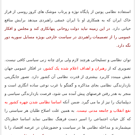
استفاده نظامی پوتین از پایگاه نوژه و پرتاب موشک های کروز روسی از فراز
خاک ایران که به همکاری او با ایران عمقی راهبردی میدهد برایش منافع
حیاتی دارد.
در این زمینه نباید دولت روحانی پنهانکاری کند و مجلس و افکار
عمومی را از تصمیمات راهبردی در سیاست خارجی بویژه مسایل سوریه دور
نگه دارد.
توان نظامی و تسلیحاتی هرچند لازم ولی برای چانه زنی سیاسی کافی نیست.
تصویری که از
رهبران و اهداف اعلام شده یک کشور
، در افکار عمومی جهان
نقش میبندد کاربرد بیشتری از قدرت نظامی آن کشور دارد. تصور جایگزینی
بازدارندگی نظامی بجای مذاکره و گفتگو با غرب نوعی ساده انگاری است و
منجر به هدر رفتن فرصتهای پیش آمده می شود، فرصت بازدارندگی سیاسی و
دیپلماتیک را نیز از ما می گیرد. ضمن آنکه
اساسا نظامی شدن چهره کشور به
نفع انقلاب و جامعه مدنی نیست.
به همین علت اصلاح طلبان هر سیاستی را
که کل حیات اجتماعی را اسیر دست فرهنگ نظامی نماید اساسا خطرناک
میشمارند و مداخله نظامی ها در سیاست و حضورشان در عرصه اقتصاد را با