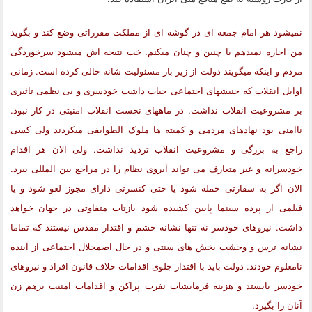
نمیشود هر امام جمعه ای در گوشه ای از مملکت مقرراتی وضع کند و بگوید
من اجازه نمیدهم یا چنین و چنان میکنم. خب نتیجه اش میشود سرخوردگی
مردم و اینکه میگویند دولت از زیر بار مسئولیت شانه خالی کرده است. زمانی
اوایل انقلاب که جنبشهای اجتماعی حیات داشت خودسری و بی نظمی تاثیری
بر مشروعیت انقلاب نداشت. در ماههای نخست انقلاب امنیتی در کار نبود.
ناامنی بود نهادهای مردمی و کمیته ها ملوک الطوایفی میکردند ولی کسی
راجع به بزرگی و مشروعیت انقلاب تردید نداشت. ولی الان هر اقدام
خودسرانه و غیر متعارف می تواند آبروی نظام را در مراجع بین المللی ببرد.
الان اگر به سفارتی حمله شود یا حتی کنسرتی دارای مجوز لغو شود و یا
فیلمی از پرده سینما پایین کشیده شود بازتاب متفاوتی در جهان خواهد
داشت. نیروهای خودسر نه تنها نشانه خشم و اقتدار مقدس نیستند که تماما
نشانه ترس و وحشت بخش های سنتی و در حال اضمحلال اجتماعی از آینده
نامعلوم خودند. دولت باید با اقتدار جلوی اقدامات خلاف قانون افراد و نیروهای
خودسر بایستد و هزینه فرمایشات نفرت پراکن و اقدامات امنیت برهم زن
آنان را بگیرد.