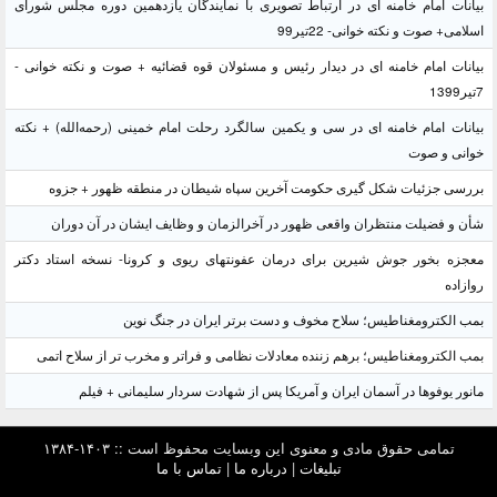
بیانات امام خامنه ای در ارتباط تصویری با نمایندگان یازدهمین دوره مجلس شورای
اسلامی+ صوت و نکته خوانی- 22تیر99
بیانات امام خامنه ای در دیدار رئیس و مسئولان قوه قضائیه + صوت و نکته خوانی -
7تیر1399
بیانات امام خامنه ای در سی و یکمین سالگرد رحلت امام خمینی (رحمه‌الله) + نکته
خوانی و صوت
بررسی جزئیات شکل گیری حکومت آخرین سپاه شیطان در منطقه ظهور + جزوه
شأن و فضیلت منتظران واقعی ظهور در آخرالزمان و وظایف ایشان در آن دوران
معجزه بخور جوش شیرین برای درمان عفونتهای ریوی و کرونا- نسخه استاد دکتر
روازاده
بمب الکترومغناطیس؛ سلاح مخوف و دست برتر ایران در جنگ نوین
بمب الکترومغناطیس؛ برهم زننده معادلات نظامی و فراتر و مخرب تر از سلاح اتمی
مانور یوفوها در آسمان ایران و آمریکا پس از شهادت سردار سلیمانی + فیلم
تمامی حقوق مادی و معنوی این وبسایت محفوظ است :: ۱۴۰۳-۱۳۸۴
تبلیغات
|
درباره ما
|
تماس با ما