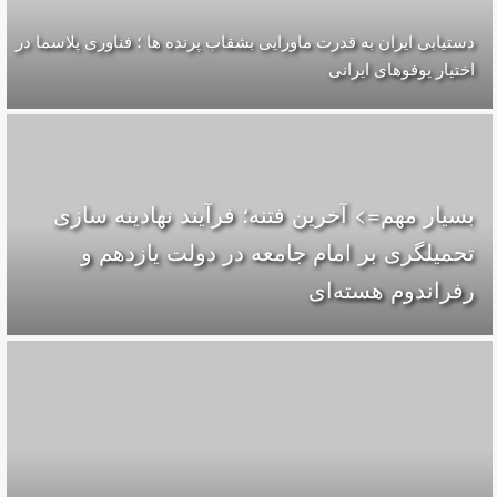
دستیابی ایران به قدرت ماورایی بشقاب پرنده ها ؛ فناوری پلاسما در
اختیار یوفوهای ایرانی
بسیار مهم=> آخرین فتنه؛ فرآیند نهادینه سازی
تحمیلگری بر امام جامعه در دولت یازدهم و
رفراندوم هسته‌ای