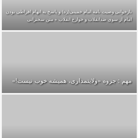
بازخوانی وصیت نامه امام خمینی(ره) و پاسخ به اتهام افراطی بودن
امام از سوی ضدانقلاب و خوارج انقلاب + متن سخنرانی
مهم : جزوه «ولایتمداری، همیشه خوب نیست!»