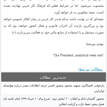
محسوب مي‌شود، اما در شرايط فعلي كه فرهنگ كار حزبي نهادينه نشده
است، نتيجه معكوس به بار خواهد آورد.
نتيجه‌اي كه در نهايت باعث بدنام شدن كار حزبي در ميان افكار عمومي خواهد
بود و بزرگترين بازنده آن احزاب قانوني و فعال كشور خواهند بود كه به
صورت مستقل و با استفاده از منابع مالي خود به فعاليت مي‌پردازند.(
+
)
مهدي پورصفا
"Our President, analytical news site"
مطالب مرتبط:
جدیدترین
مطالب
بازخوانی افشاگری سپهبد محمود منصور افسر ارشد اطلاعات مصر درباره هواپیمای
اوکراینی
منشور گفتمان امام و انقلاب - 7 /بخش دوم : شرح پیام ۱۰ خرداد ۱۳۶۹ امام خامنه ای/
فصل پنجم: حفظ عزّت و کرامت انقلابی