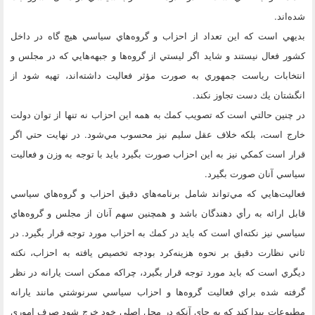
شده‌اند.
بديهي است كه اين تعداد از احزاب و گروه‌هاي سياسي هيچ گاه در داخل
كشور فعال نيستند و شايد اگر ليستي از گروه‌ها و جبهه‌هايي كه در مجلس و
انتخابات رياست جمهوري به صورت مؤثر فعاليت داشته‌اند، تهيه شود از
انگشتان يك دست تجاوز نكند.
در چنين حالتي است كه تصويب كمك به همه اين احزاب نه تنها از توان دولت
خارج است، بلكه خلاف عقل سليم نيز محسوب مي‌شود. در نهايت حتي اگر
قرار است كمكي نيز به اين احزاب صورت بگيرد بايد با توجه به وزن و فعاليت
سياسي آنان صورت بگيرد.
فعاليت‌هايي كه مي‌تواند شامل برنامه‌هاي دقيق احزاب و گروه‌هاي سياسي
قابل ارائه به رأي دهندگان باشد و همچنين سهم آنان از مجلس و گروه‌هاي
سياسي نيز نكته‌اي است كه بايد در كمك به احزاب مورد توجه قرار بگيرد. در
ثاني نظارت دقيق بر نحوه هزينه‌كرد بودجه تخصيص يافته به احزاب، نكته
ديگري است كه بايد مورد توجه قرار بگيرد، چراكه ممكن است يارانه در نظر
گرفته شده براي فعاليت گروه‌ها و احزاب سياسي سرنوشتي مانند يارانه
مطبوعات پيدا كند كه به جاي آنكه در محل اصلي خود خرج شود صرف اموري