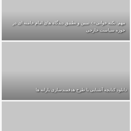
مهم: نکته خوانی=> تبیین و تطبیق دیدگاه های امام خامنه ای در
حوزه سیاست خارجی
دانلود کتابچه آشنایی با طرح هدفمندسازی یارانه ها