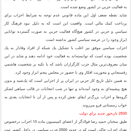
به فعاليت حزبي در كشور وضع شده است.
شايد نقطه ضعف اول اين ماده قانوني عدم توجه به شرايط احزاب براي
پرداخت كمك مالي است. واقعيت اين است كه به دليل نبود ‌فرهنگ كار
سياسي و حزبي در كشور هيچ‌گاه فعاليت حزبي به صورت گسترده توانايي
ابراز وجود را در عرصه سياسي كشور نداشته است.
احزاب سياسي موفق نيز اغلب با تشكيل يك شبكه از افراد وفادار به يك
شخصيت بوده است كه توانسته‌اند به فعاليت خود ادامه دهند و شايد در اين
ميان معروف‌ترين مثال حزب كارگزاران باشد كه با تكيه بر شخصيت هاشمي
رفسنجاني و محوريت افكار وي با حضور در مجلس پنجم ابراز وجود كرد.
به همين دليل تاريخ كار حزبي در ايران پر از احزابي است كه يك‌شبه و بدون
هيچ پيشينه‌اي به وجود آمده‌اند و تنها در شب انتخابات در قالب سياهي لشكر
گروه‌ها و احزاب بزرگ‌تر ايفاي نقش كرده و پس از آن تا انتخابات بعدي به
خواب زمستاني فرو مي‌روند.
2500 نان‌خور جديد براي دولت
‌طبق سخنان حميد رضا فولادگر از اعضاي كميسيون ماده 10 احزاب درخصوص
تعداد احزاب حاكي است كه در حدود 2500 حزب سياسي در داخل كشور ثبت