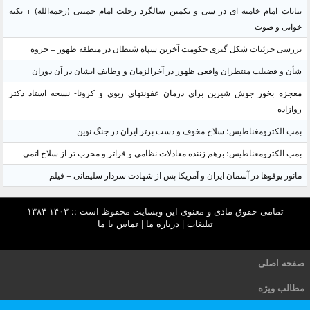
بیانات امام خامنه ای در سی و یکمین سالگرد رحلت امام خمینی (رحمه‌الله) + نکته
خوانی و صوت
بررسی جزئیات شکل گیری حکومت آخرین سپاه شیطان در منطقه ظهور + جزوه
شأن و فضیلت منتظران واقعی ظهور در آخرالزمان و وظایف ایشان در آن دوران
معجزه بخور جوش شیرین برای درمان عفونتهای ریوی و کرونا- نسخه استاد دکتر
روازاده
بمب الکترومغناطیس؛ سلاح مخوف و دست برتر ایران در جنگ نوین
بمب الکترومغناطیس؛ برهم زننده معادلات نظامی و فراتر و مخرب تر از سلاح اتمی
مانور یوفوها در آسمان ایران و آمریکا پس از شهادت سردار سلیمانی + فیلم
تمامی حقوق مادی و معنوی این وبسایت محفوظ است :: ۱۴۰۳-۱۳۸۴
تبلیغات
|
درباره ما
|
تماس با ما
صفحه اصلی
مطالب ویژه