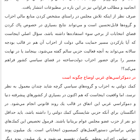
انجاميد و مطالب فراواني نيز در اين باره در مطبوعات انتشار يافت.
صرف نظر از اينكه تلاش مجلس در راستاي مشخص كردن منابع مالي احزاب
و گروه‌ها قابل‌تحسين است و مي‌تواند نتايج بسياري در خصوص پاك كردن
فضاي انتخابات از برخي سوء استفاده‌ها داشته باشد، سؤال اصلي اينجاست
كه آيا بازكردن مسير حمايت مالي دولت از احزاب آن هم در قالب بودجه
سالانه مي‌تواند به آنچه فعاليت حزبي سالم گفته مي‌شود، بينجامد يا در نهايت
مسير را براي حضور احزاب دولت‌ساخته در فضاي سياسي كشور فراهم
مي‌كند؟!
در دموكراسي‌هاي غربي اوضاع چگونه است
كمك دولتي به احزاب و گروه‌هاي سياسي گرچه شايد چندان معمول به نظر
نرسد، اما واقعيت اينجاست كه هم اكنون در بسياري از كشورهاي پيشرفته دنيا
و دموكراسي غربي اين اتفاق در قالب يك روند قانوني انجام مي‌شود. در
انگلستان براي آنكه حزبي شايستگي كمك دولتي را داشته باشد، بايد حداقل
دو نفر از حزب عضو مجلس عوام بريتانيا باشند. فرمول تخصيص اين كمك‌هاي
دولتي براساس دستورالعمل‌هاي كميسيون انتخاباتي است. يك ميليون پوند
بين تمامي احزاب به‌طور يكسان تقسيم مي‌شود و يك ميليون پوند ديگر