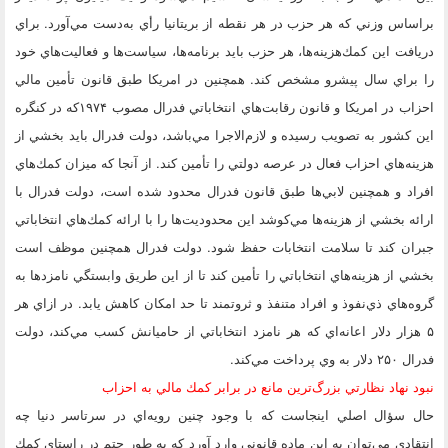
براساس وزني كه هر حزب در هر نقطه از بريتانيا رأي به‌دست مي‌آورد. براي
دريافت اين كمك‌هزينه‌ها، هر حزب بايد برنامه‌ها، سياست‌ها و فعاليت‌هاي خود
را براي سال پيشرو مشخص كند. همچنين در امريكا طبق قانون تأمين مالي
احزاب در امريكا و قانون رقابت‌هاي انتخاباتي فدرال مصوب ۱۹۷۴كه در كنگره
اين كشور به تصويب رسيده و لازم‌الاجرا مي‌باشد، دولت فدرال بايد بخشي از
هزينه‌هاي احزاب فعال در عرصه دولتي را تأمين كند. از آنجا كه ميزان كمك‌هاي
افراد و همچنين لابي‌ها طبق قانون فدرال محدود شده است، دولت فدرال با
ارائه بخشي از هزينه‌ها مي‌كوشد اين محدوديت‌ها را با ارائه كمك‌هاي انتخاباتي
جبران كند تا سلامت انتخابات حفظ شود. دولت فدرال همچنين موظف است
بخشي از هزينه‌هاي انتخاباتي را تأمين كند تا از اين طريق وابستگي نامزدها به
گروه‌هاي ذي‌نفوذ و افراد متنفذ و ثروتمند تا حد امكان كاهش يابد. در ازاي هر
۵ هزار دلار اعانه‌اي كه هر نامزد انتخاباتي از حاميانش كسب مي‌كند، دولت
فدرال ۲۵۰ دلار به وي پرداخت مي‌كند.
نبود نهاد نظارتي بزرگ‌ترين مانع در برابر كمك مالي به احزاب
حال سؤال اصلي اينجاست كه با وجود چنين رويه‌اي در سرتاسر دنيا چه
انتقادي مي‌توان به اين ماده قانوني وارد آورد كه به طور حتم در راستاي كمك