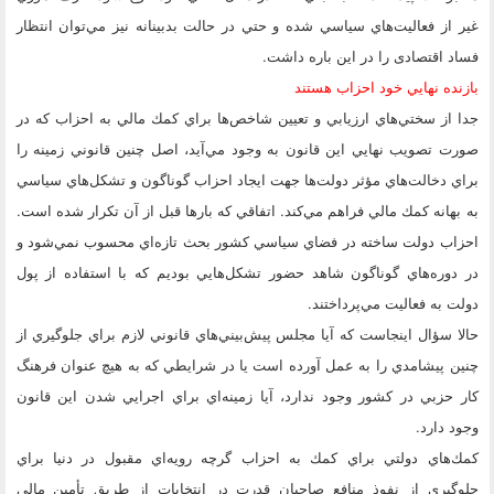
غير از فعاليت‌هاي سياسي شده و حتي در حالت بدبينانه نيز مي‌توان انتظار
فساد اقتصادی را در اين باره داشت.
بازنده نهايي خود احزاب هستند
جدا از سختي‌هاي ارزيابي و تعيين شاخص‌ها براي كمك مالي به احزاب كه در
صورت تصويب نهايي اين قانون به وجود مي‌آيد، اصل چنين قانوني زمينه را
براي دخالت‌هاي مؤثر دولت‌ها جهت ايجاد احزاب گوناگون و تشكل‌هاي سياسي
به بهانه كمك مالي فراهم مي‌كند. اتفاقي كه بارها قبل از آن تكرار شده است.
احزاب دولت ساخته در فضاي سياسي كشور بحث تازه‌اي محسوب نمي‌شود و
در دوره‌هاي گوناگون شاهد حضور تشكل‌هايي بوديم كه با استفاده از پول
دولت به فعاليت مي‌پرداختند.
حالا سؤال اينجاست كه آيا مجلس پيش‌بيني‌هاي قانوني لازم براي جلوگيري از
چنين پيشامدي را به عمل آورده است يا در شرايطي كه به هيچ عنوان فرهنگ
كار حزبي در كشور وجود ندارد، آيا زمينه‌اي براي اجرايي شدن اين قانون
وجود دارد.
كمك‌هاي دولتي براي كمك به احزاب گرچه رويه‌اي مقبول در دنيا براي
جلوگيري از نفوذ منافع صاحبان قدرت در انتخابات از طريق تأمين مالي