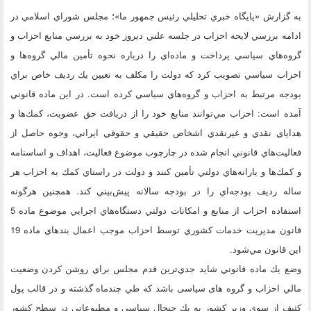
به گزارش «پايگاه خبري تحليلي رئيس جمهور ما»؛ مجلس شوراي اسلامي در
ادامه بررسي لايحه احزاب در جلسه علني ديروز خود به بررسي منابع احزاب و
گروه‌هاي سياسي پرداخت و ماده‌اي را درباره نحوه تأمين مالي گروه‌ها و
احزاب سياسي تصويب كرد كه دولت را مكلف به تعيين يك رديف خاص براي
بودجه مرتبط به احزاب و گروه‌هاي سياسي كرده است. در اين ماده قانوني
آمده است: احزاب مي‌توانند منابع خود را از دريافت حق عضويت، كمك‌ها و
هداياي نقدي و غيرنقدي اشخاص حقيقي و حقوقي ايراني، وجوه حاصل از
فعاليت‌هاي قانوني انجام شده در چارچوب موضوع فعاليت، ‌اهداف و اساسنامه
و كمك‌ها و يارانه‌هاي دولتي تأمين كنند و دولت در راستاي كمك به احزاب هر
ساله رديف بودجه‌اي را در بودجه سالانه پيش‌بيني كند. همچنين هرگونه
استفاده احزاب از منابع و امكانات دولتي دستگاه‌هاي اجرايي موضوع ماده 5
قانون مديريت خدمات كشوري توسط احزاب موجب اعمال بندهاي ماده 19
اين قانون مي‌شود.
وضع يك ماده قانوني شايد جدي‌ترين قدم مجلس براي روشن كردن وضعيت
مالي احزاب و گروه های سیاسی باشد كه طي چندماه گذشته و در قالب پول
كثيف از سوي وزير كشور به يك جنجال سياسي و مطبوعاتي در سطح كشور