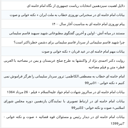
دلایل اهمیت سیزدهمین انتخابات ریاست جمهوری از نگاه امام خامنه ای
بیانات امام خامنه ای در سخنرانی نوروزی خطاب به ملت ایران + نکته خوانی و صوت
پیام نوروزی امام خامنه ای به مناسبت آغاز سال ۱۴۰۰
مستند در میانه آتش - اولین و آخرین گفتگوی مطبوعاتی شهید سپهبد قاسم سلیمانی
چرا شهید قاسم سلیمانی از سردار قاسم سلیمانی برای دشمن خطرناکتر است؟
بیانات مهم امام خامنه ای در عید قربان + نکته خوانی و صوت
روایت دکتر احمدی نژاد از واکنشها به طرح صلح عربستان و یمن در مصاحبه با العربی
قطر+ متن و فیلم مصاحبه
امام خامنه ای خطاب به مصطفی الکاظمی: ترور سردار سلیمانی را هرگز فراموش نمی
کنیم + نکته خوانی - 31تیر99
بیانات امام خامنه ای در سالروز شهادت امام جواد علیه‌السلام + فیلم - 26 مرداد 1364
بیانات امام خامنه ای در ارتباط تصویری با نمایندگان یازدهمین دوره مجلس شورای
اسلامی+ صوت و نکته خوانی- 22تیر99
بیانات امام خامنه ای در دیدار رئیس و مسئولان قوه قضائیه + صوت و نکته خوانی -
7تیر1399