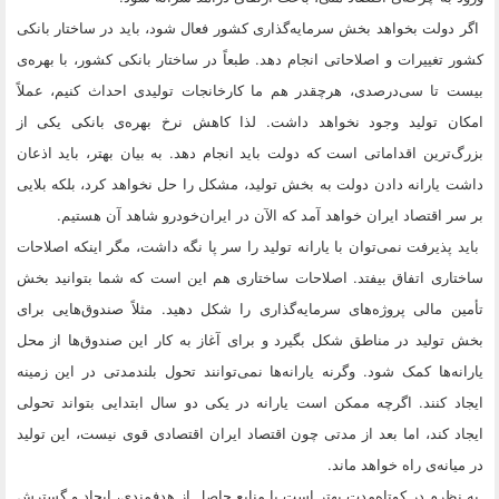
اگر دولت بخواهد بخش سرمایه‌گذاری کشور فعال شود، باید در ساختار بانکی
کشور تغییرات و اصلاحاتی انجام دهد. طبعاً در ساختار بانکی کشور، با بهره‌ی
بیست تا سی‌درصدی، هرچقدر هم ما کارخانجات تولیدی احداث کنیم، عملاً
امکان تولید وجود نخواهد داشت. لذا کاهش نرخ بهره‌ی بانکی یکی از
بزرگ‌ترین اقداماتی است که دولت باید انجام دهد. به بیان بهتر، باید اذعان
داشت یارانه دادن دولت به بخش تولید، مشکل را حل نخواهد کرد، بلکه بلایی
بر سر اقتصاد ایران خواهد آمد که الآن در ایران‌خودرو شاهد آن هستیم.
باید پذیرفت نمی‌توان با یارانه تولید را سر پا نگه داشت، مگر اینکه اصلاحات
ساختاری اتفاق بیفتد. اصلاحات ساختاری هم این است که شما بتوانید بخش
تأمین مالی پروژه‌های سرمایه‌گذاری را شکل دهید. مثلاً صندوق‌هایی برای
بخش تولید در مناطق شکل بگیرد و برای آغاز به کار این صندوق‌ها از محل
یارانه‌ها کمک شود. وگرنه یارانه‌ها نمی‌توانند تحول بلندمدتی در این زمینه
ایجاد کنند. اگرچه ممکن است یارانه در یکی دو سال ابتدایی بتواند تحولی
ایجاد کند، اما بعد از مدتی چون اقتصاد ایران اقتصادی قوی نیست، این تولید
در میانه‌ی راه خواهد ماند.
به نظرم در کوتاه‌مدت بهتر است با منابع حاصل از هدفمندی، ایجاد و گسترش