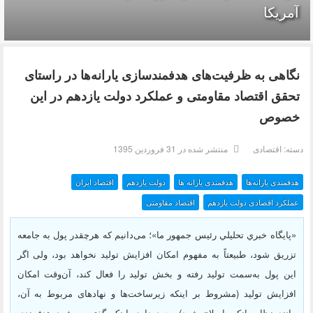
آمریکا
نگاهی به ظرفیت‌های هدفمندسازی یارانه‌ها در راستای
تحقق اقتصاد مقاومتی و عملکرد دولت یازدهم در این
خصوص
دسته:
اقتصادی
منتشر شده در 31 فروردين 1395
هدفمندی یارانه‌ها
هدفمندی یارانه ها
دولت یازدهم
اقتصاد ایران
عملکرد اقصادی دولت یازدهم
اقتصاد مقاومتی
«پايگاه خبري تحليلي رئيس جمهور ما»؛ می‌دانیم که هرچقدر پول به جامعه
تزریق شود، طبیعتاً به مفهوم امکان افزایش تولید نخواهد بود، ولی اگر
این پول به‌سمت تولید رفته و بخش تولید را فعال کند، آن‌وقت امکان
افزایش تولید (مشروط بر اینکه زیرساخت‌ها و نهادهای مربوط به آن،
مانند نظام بانکی اصلاح شود) وجود دارد. اینکه گفته می‌شود هدفمندی