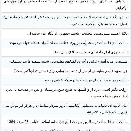
بازخوانی افشاگری سپهبد محمود منصور افسر ارشد اطلاعات مصر درباره هواپیمای
اوکراینی
منشور گفتمان امام و انقلاب - 7 /بخش دوم : شرح پیام ۱۰ خرداد ۱۳۶۹ امام خامنه ای/
فصل پنجم: حفظ عزّت و کرامت انقلابی
دلایل اهمیت سیزدهمین انتخابات ریاست جمهوری از نگاه امام خامنه ای
بیانات امام خامنه ای در سخنرانی نوروزی خطاب به ملت ایران + نکته خوانی و صوت
پیام نوروزی امام خامنه ای به مناسبت آغاز سال ۱۴۰۰
مستند در میانه آتش - اولین و آخرین گفتگوی مطبوعاتی شهید سپهبد قاسم سلیمانی
چرا شهید قاسم سلیمانی از سردار قاسم سلیمانی برای دشمن خطرناکتر است؟
بیانات مهم امام خامنه ای در عید قربان + نکته خوانی و صوت
روایت دکتر احمدی نژاد از واکنشها به طرح صلح عربستان و یمن در مصاحبه با العربی
قطر+ متن و فیلم مصاحبه
امام خامنه ای خطاب به مصطفی الکاظمی: ترور سردار سلیمانی را هرگز فراموش نمی
کنیم + نکته خوانی - 31تیر99
بیانات امام خامنه ای در سالروز شهادت امام جواد علیه‌السلام + فیلم - 26 مرداد 1364
بیانات امام خامنه ای در ارتباط تصویری با نمایندگان یازدهمین دوره مجلس شورای