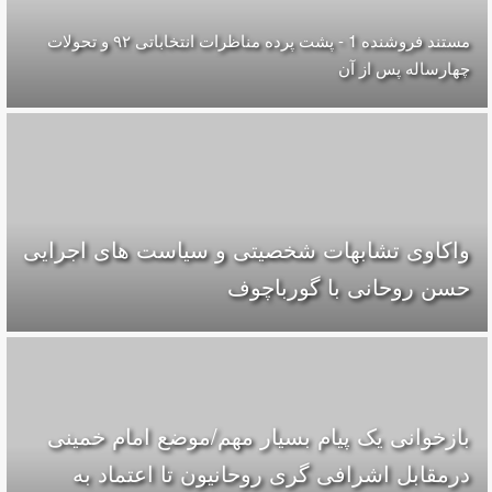
مستند فروشنده 1 - پشت پرده مناظرات انتخاباتی ۹۲ و تحولات
چهارساله پس از آن
واکاوی تشابهات شخصیتی و سیاست های اجرایی
حسن روحانی با گورباچوف
بازخوانی یک پیام بسیار مهم/موضع امام خمینی
درمقابل اشرافی گری روحانیون تا اعتماد به