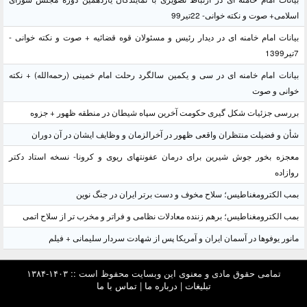
اسلامی+ صوت و نکته خوانی- 22تیر99
بیانات امام خامنه ای در دیدار رئیس و مسئولان قوه قضائیه + صوت و نکته خوانی -
7تیر1399
بیانات امام خامنه ای در سی و یکمین سالگرد رحلت امام خمینی (رحمه‌الله) + نکته
خوانی و صوت
بررسی جزئیات شکل گیری حکومت آخرین سپاه شیطان در منطقه ظهور + جزوه
شأن و فضیلت منتظران واقعی ظهور در آخرالزمان و وظایف ایشان در آن دوران
معجزه بخور جوش شیرین برای درمان عفونتهای ریوی و کرونا- نسخه استاد دکتر
روازاده
بمب الکترومغناطیس؛ سلاح مخوف و دست برتر ایران در جنگ نوین
بمب الکترومغناطیس؛ برهم زننده معادلات نظامی و فراتر و مخرب تر از سلاح اتمی
مانور یوفوها در آسمان ایران و آمریکا پس از شهادت سردار سلیمانی + فیلم
تمامی حقوق مادی و معنوی این وبسایت محفوظ است :: ۱۴۰۳-۱۳۸۴
تبلیغات
|
درباره ما
|
تماس با ما