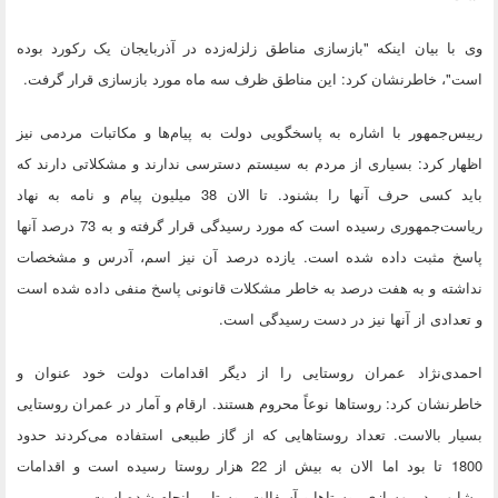
وی با بیان اینکه "بازسازی مناطق زلزله‌زده در آذربایجان یک رکورد بوده
است"، خاطرنشان کرد: این مناطق ظرف سه ماه مورد بازسازی قرار گرفت.
رییس‌جمهور با اشاره به پاسخگویی دولت به پیام‌ها و مکاتبات مردمی نیز
اظهار کرد: بسیاری از مردم به سیستم دسترسی ندارند و مشکلاتی دارند که
باید کسی حرف آنها را بشنود. تا الان 38 میلیون پیام و نامه به نهاد
ریاست‌جمهوری رسیده است که مورد رسیدگی قرار گرفته و به 73 درصد آنها
پاسخ مثبت داده شده است. یازده درصد آن نیز اسم، آدرس و مشخصات
نداشته و به هفت درصد به خاطر مشکلات قانونی پاسخ منفی داده شده است
و تعدادی از آنها نیز در دست رسیدگی است.
احمدی‌نژاد عمران روستایی را از دیگر اقدامات دولت خود عنوان و
خاطرنشان کرد: روستاها نوعاً محروم هستند. ارقام و آمار در عمران روستایی
بسیار بالاست. تعداد روستاهایی که از گاز طبیعی استفاده می‌کردند حدود
1800 تا بود اما الان به بیش از 22 هزار روستا رسیده است و اقدامات
مشابهی در بهسازی روستاها و آسفالت روستایی انجام شده است.