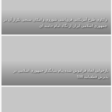
واکاوی طرح آمریکایی فروپاشی شوروی و امکان سنجی تکرار آن در
جمهوری اسلامی ایران از نگاه امام خامنه ای
بازخوانی ابعاد فراموش شده پیام بنیانگذار جمهوری اسلامی در
پذیرش قطعنامه 598