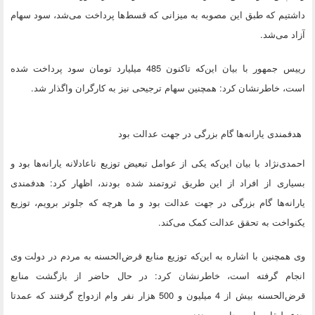
داشتیم که طبق این مصوبه به میزانی که قسط‌ها پرداخت می‌شد، سود سهام
آزاد می‌شد.
رییس جمهور با بیان این‌که تاکنون 485 میلیارد تومان سود پرداخت شده
است، خاطرنشان کرد: همچنین سهام ترجیحی نیز به کارگران واگذار شد.
هدفمندی یارانه‌ها گام بزرگی در جهت عدالت بود
احمدی‌نژاد با بیان این‌که یکی از عوامل تبعیض توزیع ناعادلانه یارانه‌ها بود و
بسیاری از افراد از این طریق ثروتمند شده بودند، اظهار کرد: هدفمندی
یارانه‌ها گام بزرگی در جهت عدالت بود و ما هرچه که جلوتر برویم، توزیع
یکنواخت به تحقق عدالت کمک می‌کند.
وی همچنین با اشاره به این‌که توزیع منابع قرض‌الحسنه به مردم در دولت وی
انجام گرفته است، خاطرنشان کرد: در حال حاضر از بازگشت منابع
قرض‌الحسنه بیش از 4 میلیون و 500 هزار نفر وام ازدواج گرفتند که عمدتا
جزء طبقات پایین جامعه بودند.