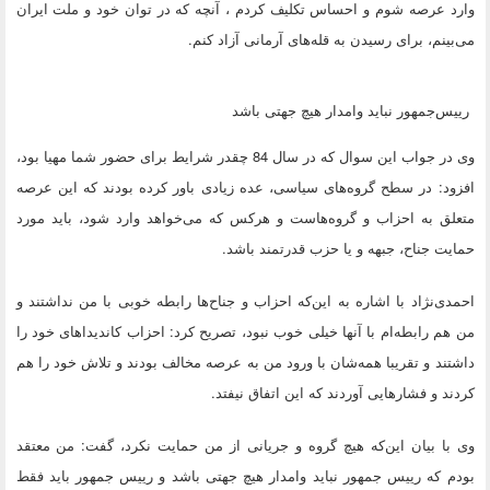
وارد عرصه شوم و احساس تکلیف کردم ، آنچه که در توان خود و ملت ایران
می‌بینم، برای رسیدن به قله‌های آرمانی آزاد کنم.
رییس‌جمهور نباید وامدار هیچ جهتی باشد
وی در جواب این سوال که در سال 84 چقدر شرایط برای حضور شما مهیا بود،
افزود: در سطح گروه‌های سیاسی، عده‌ زیادی باور کرده بودند که این عرصه
متعلق به احزاب و گروه‌هاست و هرکس که می‌خواهد وارد شود، باید مورد
حمایت جناح، جبهه و یا حزب قدرتمند باشد.
احمدی‌نژاد با اشاره به این‌که احزاب و جناح‌ها رابطه خوبی با من نداشتند و
من هم رابطه‌ام با آنها خیلی خوب نبود، تصریح کرد: احزاب کاندیداهای خود را
داشتند و تقریبا همه‌شان با ورود من به عرصه مخالف بودند و تلاش خود را هم
کردند و فشارهایی آوردند که این اتفاق نیفتد.
وی با بیان این‌که هیچ گروه و جریانی از من حمایت نکرد، گفت: من معتقد
بودم که رییس جمهور نباید وامدار هیچ جهتی باشد و رییس جمهور باید فقط