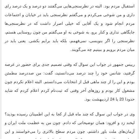
استقبال مردم بود. البته در نظرسنجی‌هایی می‌گفتند دو درصد و یک درصد رای
داری و من شوخی می‌کردم و می‌گفتم نظرسنجی باید در خیابان و اجتماعات
مردم انجام شود و یک آقایی که خیلی اصرار داشت که در نظرسنجی‌ها
جایگاهی نداری و کنار برو، به شوخی به او می‌گفتم من چون روستایی هستم،
نظرسنجی را اگر بنویسی، نمی‌فهمم، بلکه باید برایم بکشی. یعنی باید در
میان مردم برویم و ببینیم چه می‌گویند.
رییس جمهور در جواب این سوال که وقتی تصمیم جدی برای حضور در عرصه
گرفتید، شانس خود را چند درصد می‌دانستید، گفت: من صددرصد مطمئن
بودم و این را از چند ماهی قبل از انتخابات می‌دانستم. البته اعلام نکردم چون
مشغول کار بودم و روزهای آخر وقتی که ثبت‌نام کردم اعلام کردم که شاید
حدودا 23 یا 24 اردیبهشت بود.
وی در جواب این سوال که چند ماه قبل از کجا به این اطمینان رسیده بودید؟
لبخند زد و افزود: همان توضیحاتی که دادم. چون من به عظمت ملت ایران و
آرمان‌های ملت باور داشتم، چون مردم سطح بالاتری را می‌خواستند و این