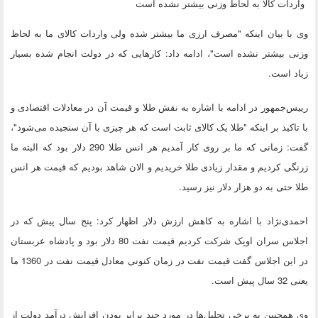
واردات کالا به لحاظ وزنی بیشتر نشده است
وی با بیان اینکه "مصرف ارزی ما بیشتر شده ولی واردات کالای ما به لحاظ
وزنی بیشتر نشده است"، ادامه داد: کارهایی که در دولت انجام شده بسیار
زیاد است.
رییس‌جمهور در ادامه با اشاره به نقش طلا و قیمت آن در معادلات اقتصادی و
با تاکید بر اینکه "طلا یک کالای ثابت است که هر چیزی با آن سنجیده می‌شود"،
گفت: زمانی که ما بر روی کار آمدیم هر انس طلا 290 دلار بود که البته ما
زرنگی کردیم و مقدار زیادی طلا خریدیم و الان شاهد بودیم که قیمت هر انس
طلا حتی به دو هزار دلار نیز رسید.
احمدی‌نژاد با اشاره به کاهش ارزش دلار اظهار کرد: پنج سال پیش که در
اجلاس سران اوپک شرکت کردیم قیمت نفت 80 دلار بود و پادشاه عربستان
در این اجلاس گفت قیمت نفت در زمان کنونی معادل قیمت نفت در 1360 ما
یعنی 32 سال پیش است.
وی همچنین به برخی تحلیل‌ها در مورد چند برابر بودن افزایش درآمد دولت از