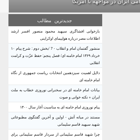
می ایران در مواجهه با آمریکا
جدیدترین
مطالب
بازخوانی افشاگری سپهبد محمود منصور افسر ارشد
اطلاعات مصر درباره هواپیمای اوکراینی
منشور گفتمان امام و انقلاب - 7 /بخش دوم : شرح پیام ۱۰
خرداد ۱۳۶۹ امام خامنه ای/ فصل پنجم: حفظ عزّت و کرامت
انقلابی
دلایل اهمیت سیزدهمین انتخابات ریاست جمهوری از نگاه
امام خامنه ای
بیانات امام خامنه ای در سخنرانی نوروزی خطاب به ملت
ایران + نکته خوانی و صوت
پیام نوروزی امام خامنه ای به مناسبت آغاز سال ۱۴۰۰
مستند در میانه آتش - اولین و آخرین گفتگوی مطبوعاتی
شهید سپهبد قاسم سلیمانی
چرا شهید قاسم سلیمانی از سردار قاسم سلیمانی برای