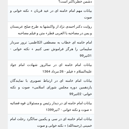
دشمن خطرناکتر است؟
بیانات مهم امام خامنه ای در عید قربان + نکته خوانی و
صوت
روایت دکتر احمدی نژاد از واکنشها به طرح صلح عربستان
و یمن در مصاحبه با العربی قطر+ متن و فیلم مصاحبه
امام خامنه ای خطاب به مصطفی الکاظمی: ترور سردار
سلیمانی را هرگز فراموش نمی کنیم + نکته خوانی -
31تیر99
بیانات امام خامنه ای در سالروز شهادت امام جواد
علیه‌السلام + فیلم - 26 مرداد 1364
بیانات امام خامنه ای در ارتباط تصویری با نمایندگان
یازدهمین دوره مجلس شورای اسلامی+ صوت و نکته
خوانی- 22تیر99
بیانات امام خامنه ای در دیدار رئیس و مسئولان قوه قضائیه
+ صوت و نکته خوانی - 7تیر1399
بیانات امام خامنه ای در سی و یکمین سالگرد رحلت امام
خمینی (رحمه‌الله) + نکته خوانی و صوت