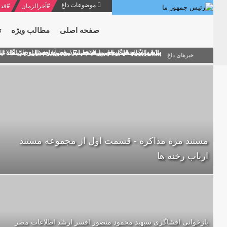
موضوعات داغ
#
آخرالزمان
#
قدر
صفحه اصلی
مطالب ویژه
ت
منشور گفتمان امام و انقلاب - 7 /بخش دوم : شرح پیام ۱۰ خرداد ۱۳۶۹ امام خامنه ای/ فصل پنجم: حفظ عزّت و کرامت انقلابی
پیام نوروزی امام خامنه ای به مناسبت آغاز سال ۱۴۰۰
دلایل اهمیت سیزدهمین انتخابات ریاست جمهوری از نگاه ام
بیانات امام خامنه ای در سخنرانی نوروزی خطاب به ملت ای
بازخوانی افشاگری سپهبد محمود منصور افسر ارشد اطلاعات
خبرهای داغ
مستند مزه مذاکره - قسمت اول از مجموعه مستند
ارباب رخنه ها
بازخوانی افشاگری سپهبد محمود منصور افسر ارشد اطلاعات مصر