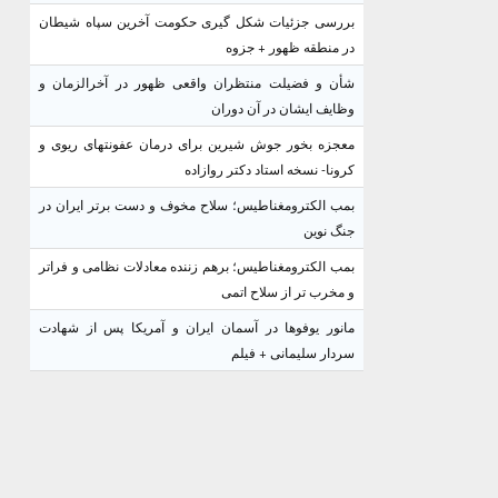
بررسی جزئیات شکل گیری حکومت آخرین سپاه شیطان
در منطقه ظهور + جزوه
شأن و فضیلت منتظران واقعی ظهور در آخرالزمان و
وظایف ایشان در آن دوران
معجزه بخور جوش شیرین برای درمان عفونتهای ریوی و
کرونا- نسخه استاد دکتر روازاده
بمب الکترومغناطیس؛ سلاح مخوف و دست برتر ایران در
جنگ نوین
بمب الکترومغناطیس؛ برهم زننده معادلات نظامی و فراتر
و مخرب تر از سلاح اتمی
مانور یوفوها در آسمان ایران و آمریکا پس از شهادت
سردار سلیمانی + فیلم