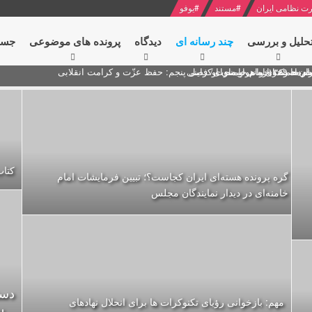
ت نظامی ایران
#
مستند
#
یوفو
حلیل و بررسی
چند رسانه ای
دیدگاه‌
پرونده های موضوعی
جست
ام خامنه ای
ران + نکته خوانی و صوت
 مصر درباره هواپیمای اوکراینی
کتاب
گره پرونده‌ هسته‌ای ایران کجاست؟؛ تبیین فرمایشات امام
خامنه‌ای در دیدار نمایندگان مجلس
مهم: بازخوانی رؤیای تکنوکرات ها برای انحلال نهادهای