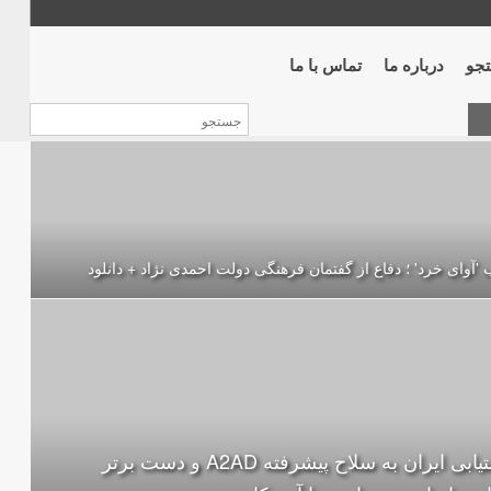
جو
درباره ما
تماس با ما
 'آوای خرد' ؛ دفاع از گفتمان فرهنگی دولت احمدی نژاد + دانلود
دستیابی ایران به سلاح پیشرفته A2AD و دست برتر