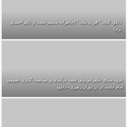
دانلود کتاب " فرزند ملت " (خاطرات منتشر نشده از دکتر احمدی
نژاد)
جزوه سیاق حکمرانی ولی فقیه؛ درآمدی بر سیاست گذاری عمومی
امام خامنه ای در دوران رهبری+ دانلود