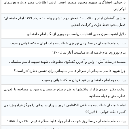
بازخوانی افشاگری سپهبد محمود منصور افسر ارشد اطلاعات مصر درباره هواپیمای
اوکراینی
منشور گفتمان امام و انقلاب - 7 /بخش دوم : شرح پیام ۱۰ خرداد ۱۳۶۹ امام خامنه ای/
فصل پنجم: حفظ عزّت و کرامت انقلابی
دلایل اهمیت سیزدهمین انتخابات ریاست جمهوری از نگاه امام خامنه ای
بیانات امام خامنه ای در سخنرانی نوروزی خطاب به ملت ایران + نکته خوانی و صوت
پیام نوروزی امام خامنه ای به مناسبت آغاز سال ۱۴۰۰
مستند در میانه آتش - اولین و آخرین گفتگوی مطبوعاتی شهید سپهبد قاسم سلیمانی
چرا شهید قاسم سلیمانی از سردار قاسم سلیمانی برای دشمن خطرناکتر است؟
بیانات مهم امام خامنه ای در عید قربان + نکته خوانی و صوت
روایت دکتر احمدی نژاد از واکنشها به طرح صلح عربستان و یمن در مصاحبه با العربی
قطر+ متن و فیلم مصاحبه
امام خامنه ای خطاب به مصطفی الکاظمی: ترور سردار سلیمانی را هرگز فراموش نمی
کنیم + نکته خوانی - 31تیر99
بیانات امام خامنه ای در سالروز شهادت امام جواد علیه‌السلام + فیلم - 26 مرداد 1364