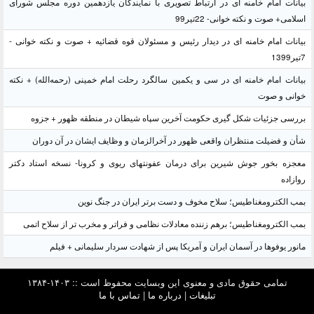
بیانات امام خامنه ای در ارتباط تصویری با نمایندگان یازدهمین دوره مجلس شورای
اسلامی+ صوت و نکته خوانی- 22تیر99
بیانات امام خامنه ای در دیدار رئیس و مسئولان قوه قضائیه + صوت و نکته خوانی -
7تیر1399
بیانات امام خامنه ای در سی و یکمین سالگرد رحلت امام خمینی (رحمه‌الله) + نکته
خوانی و صوت
بررسی جزئیات شکل گیری حکومت آخرین سپاه شیطان در منطقه ظهور + جزوه
شأن و فضیلت منتظران واقعی ظهور در آخرالزمان و وظایف ایشان در آن دوران
معجزه بخور جوش شیرین برای درمان عفونتهای ریوی و کرونا- نسخه استاد دکتر
روازاده
بمب الکترومغناطیس؛ سلاح مخوف و دست برتر ایران در جنگ نوین
بمب الکترومغناطیس؛ برهم زننده معادلات نظامی و فراتر و مخرب تر از سلاح اتمی
مانور یوفوها در آسمان ایران و آمریکا پس از شهادت سردار سلیمانی + فیلم
تمامی حقوق مادی و معنوی این وبسایت محفوظ است :: ۱۴۰۳-۱۳۸۴
تبلیغات
|
درباره ما
|
تماس با ما