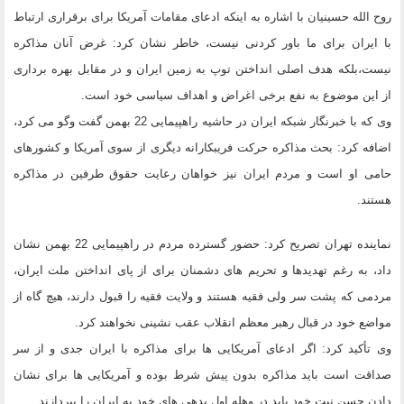
روح الله حسینیان با اشاره به اینکه ادعای مقامات آمریکا برای برقراری ارتباط
با ایران برای ما باور کردنی نیست، خاطر نشان کرد: غرض آنان مذاکره
نیست،‌بلکه هدف اصلی انداختن توپ به زمین ایران و در مقابل بهره برداری
از این موضوع به نفع برخی اغراض و اهداف سیاسی خود است.
وی که با خبرنگار شبکه ایران در حاشیه راهپیمایی 22 بهمن گفت وگو می کرد،‌
اضافه کرد: بحث مذاکره حرکت فریبکارانه دیگری از سوی آمریکا و کشورهای
حامی او است و مردم ایران نیز خواهان رعایت حقوق طرفین در مذاکره
هستند.
نماینده تهران تصریح کرد: حضور گسترده مردم در راهپیمایی 22 بهمن نشان
داد، به رغم تهدیدها و تحریم های دشمنان برای از پای انداختن ملت ایران،
مردمی که پشت سر ولی فقیه هستند و ولایت فقیه را قبول دارند، هیچ گاه از
مواضع خود در قبال رهبر معظم انقلاب عقب نشینی نخواهند کرد.
وی تأکید کرد: اگر ادعای آمریکایی ها برای مذاکره با ایران جدی و از سر
صداقت است باید مذاکره بدون پیش شرط بوده و آمریکایی ها برای نشان
دادن حسن نیت خود باید در وهله اول بدهی های خود به ایران را بپردازند.