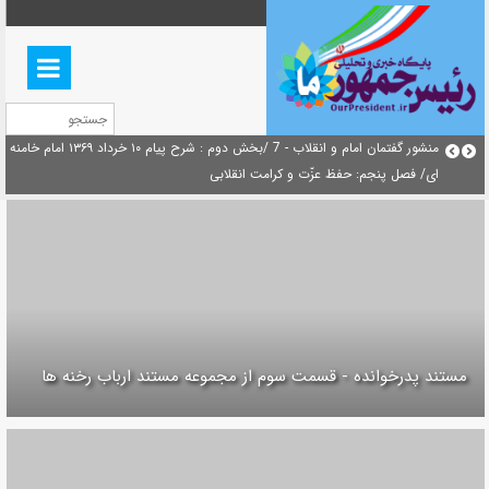
بازخوانی افشاگری سپهبد محمود منصور افسر ارشد اطلاعات مصر درباره هواپیمای
منشور گفتمان امام و انقلاب - 7 /بخش دوم : شرح پیام ۱۰ خرداد ۱۳۶۹ ام
اوکراینی
ای/ فصل پنجم: حفظ عزّت و کرامت انقلابی
مستند پدرخوانده - قسمت سوم از مجموعه مستند ارباب رخنه ها