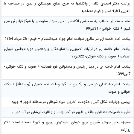
روایت دکتر احمدی نژاد از واکنشها به طرح صلح عربستان و یمن در مصاحبه با
العربی قطر+ متن و فیلم مصاحبه
امام خامنه ای خطاب به مصطفی الکاظمی: ترور سردار سلیمانی را هرگز فراموش نمی
کنیم + نکته خوانی - 31تیر99
بیانات امام خامنه ای در سالروز شهادت امام جواد علیه‌السلام + فیلم - 26 مرداد 1364
بیانات امام خامنه ای در ارتباط تصویری با نمایندگان یازدهمین دوره مجلس شورای
اسلامی+ صوت و نکته خوانی- 22تیر99
بیانات امام خامنه ای در دیدار رئیس و مسئولان قوه قضائیه + صوت و نکته خوانی -
7تیر1399
بیانات امام خامنه ای در سی و یکمین سالگرد رحلت امام خمینی (رحمه‌الله) + نکته
خوانی و صوت
بررسی جزئیات شکل گیری حکومت آخرین سپاه شیطان در منطقه ظهور + جزوه
شأن و فضیلت منتظران واقعی ظهور در آخرالزمان و وظایف ایشان در آن دوران
معجزه بخور جوش شیرین برای درمان عفونتهای ریوی و کرونا- نسخه استاد دکتر
روازاده