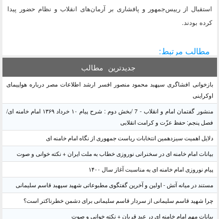
استقبال از رییس‌جمهور و پافشاری بر آرمان‌های انقلاب و نظام حضور پیدا
کرده بودند.
مطالب مرتبط:
جدیدترین
مطالب
بازخوانی افشاگری سپهبد محمود منصور افسر ارشد اطلاعات مصر درباره هواپیمای
اوکراینی
منشور گفتمان امام و انقلاب - 7 /بخش دوم : شرح پیام ۱۰ خرداد ۱۳۶۹ امام خامنه ای/
فصل پنجم: حفظ عزّت و کرامت انقلابی
دلایل اهمیت سیزدهمین انتخابات ریاست جمهوری از نگاه امام خامنه ای
بیانات امام خامنه ای در سخنرانی نوروزی خطاب به ملت ایران + نکته خوانی و صوت
پیام نوروزی امام خامنه ای به مناسبت آغاز سال ۱۴۰۰
مستند در میانه آتش - اولین و آخرین گفتگوی مطبوعاتی شهید سپهبد قاسم سلیمانی
چرا شهید قاسم سلیمانی از سردار قاسم سلیمانی برای دشمن خطرناکتر است؟
بیانات مهم امام خامنه ای در عید قربان + نکته خوانی و صوت