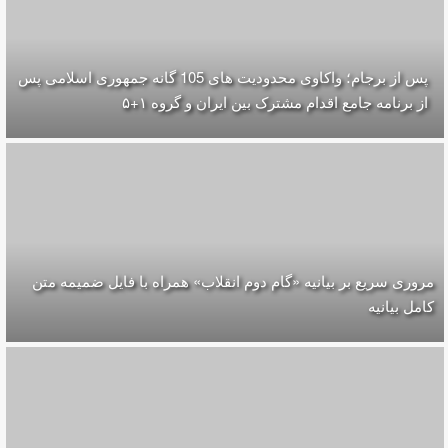
پس از برجام؛ واکاوی محدودیت های 105 گانه جمهوری اسلامی پس
از برنامه جامع اقدام مشترک بین ایران و گروه ۱+۵
مروری سریع بر بیانیه «گام دوم انقلاب» همراه با فایل ضمیمه متن
کامل بیانیه