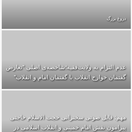
دروغ بزرگ
عدم التزام به ولایت‌فقیه؛شاخصه‌ی اصلی "تعارض
گفتمان خوارج انقلاب با گفتمان امام و انقلاب"
مهم: فایل صوتی سخنرانی حجت الاسلام حاجتی
پیرامون نقش امام خمینی و انقلاب اسلامی در