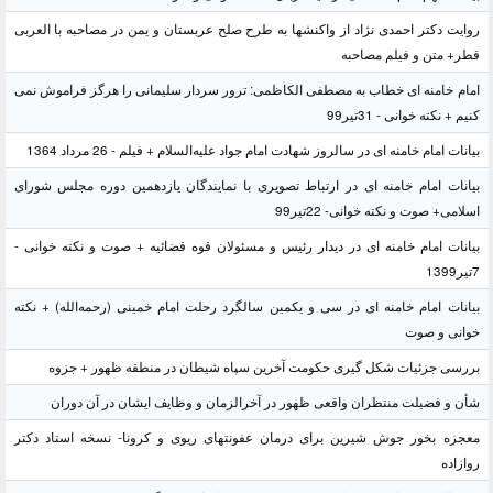
روایت دکتر احمدی نژاد از واکنشها به طرح صلح عربستان و یمن در مصاحبه با العربی
قطر+ متن و فیلم مصاحبه
امام خامنه ای خطاب به مصطفی الکاظمی: ترور سردار سلیمانی را هرگز فراموش نمی
کنیم + نکته خوانی - 31تیر99
بیانات امام خامنه ای در سالروز شهادت امام جواد علیه‌السلام + فیلم - 26 مرداد 1364
بیانات امام خامنه ای در ارتباط تصویری با نمایندگان یازدهمین دوره مجلس شورای
اسلامی+ صوت و نکته خوانی- 22تیر99
بیانات امام خامنه ای در دیدار رئیس و مسئولان قوه قضائیه + صوت و نکته خوانی -
7تیر1399
بیانات امام خامنه ای در سی و یکمین سالگرد رحلت امام خمینی (رحمه‌الله) + نکته
خوانی و صوت
بررسی جزئیات شکل گیری حکومت آخرین سپاه شیطان در منطقه ظهور + جزوه
شأن و فضیلت منتظران واقعی ظهور در آخرالزمان و وظایف ایشان در آن دوران
معجزه بخور جوش شیرین برای درمان عفونتهای ریوی و کرونا- نسخه استاد دکتر
روازاده