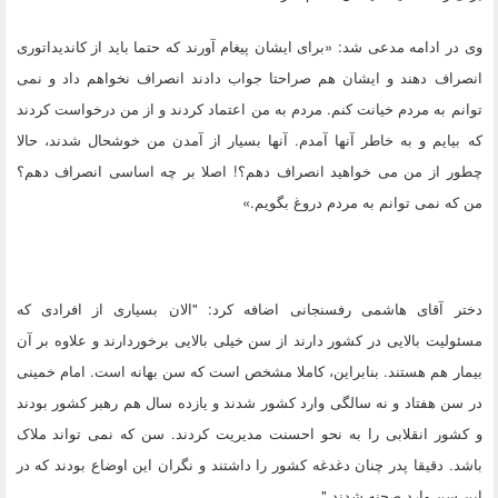
وی در ادامه مدعی شد: «برای ایشان پیغام آورند که حتما باید از کاندیداتوری
انصراف دهند و ایشان هم صراحتا جواب دادند انصراف نخواهم داد و نمی
توانم به مردم خیانت کنم. مردم به من اعتماد کردند و از من درخواست کردند
که بیایم و به خاطر آنها آمدم. آنها بسیار از آمدن من خوشحال شدند، حالا
چطور از من می خواهید انصراف دهم؟! اصلا بر چه اساسی انصراف دهم؟
من که نمی توانم به مردم دروغ بگویم.»
دختر آقای هاشمی رفسنجانی اضافه کرد: "الان بسیاری از افرادی که
مسئولیت بالایی در کشور دارند از سن خیلی بالایی برخوردارند و علاوه بر آن
بیمار هم هستند. بنابراین، کاملا مشخص است که سن بهانه است. امام خمینی
در سن هفتاد و نه سالگی وارد کشور شدند و یازده سال هم رهبر کشور بودند
و کشور انقلابی را به نحو احسنت مدیریت کردند. سن که نمی تواند ملاک
باشد. دقیقا پدر چنان دغدغه کشور را داشتند و نگران این اوضاع بودند که در
این سن وارد صحنه شدند."