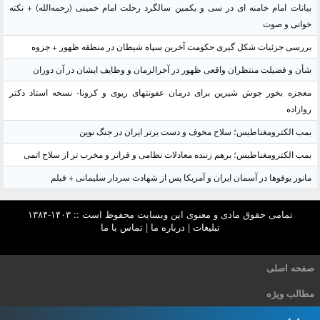
بیانات امام خامنه ای در سی و یکمین سالگرد رحلت امام خمینی (رحمه‌الله) + نکته
خوانی و صوت
بررسی جزئیات شکل گیری حکومت آخرین سپاه شیطان در منطقه ظهور + جزوه
شأن و فضیلت منتظران واقعی ظهور در آخرالزمان و وظایف ایشان در آن دوران
معجزه بخور جوش شیرین برای درمان عفونتهای ریوی و کرونا- نسخه استاد دکتر
روازاده
بمب الکترومغناطیس؛ سلاح مخوف و دست برتر ایران در جنگ نوین
بمب الکترومغناطیس؛ برهم زننده معادلات نظامی و فراتر و مخرب تر از سلاح اتمی
مانور یوفوها در آسمان ایران و آمریکا پس از شهادت سردار سلیمانی + فیلم
تمامی حقوق مادی و معنوی این وبسایت محفوظ است :: ۱۴۰۳-۱۳۸۴
تبلیغات
|
درباره ما
|
تماس با ما
صفحه اصلی
مطالب ویژه