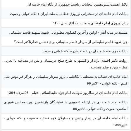
دلایل اهمیت سیزدهمین انتخابات ریاست جمهوری از نگاه امام خامنه ای
بیانات امام خامنه ای در سخنرانی نوروزی خطاب به ملت ایران + نکته خوانی و صوت
پیام نوروزی امام خامنه ای به مناسبت آغاز سال ۱۴۰۰
مستند در میانه آتش - اولین و آخرین گفتگوی مطبوعاتی شهید سپهبد قاسم سلیمانی
چرا شهید قاسم سلیمانی از سردار قاسم سلیمانی برای دشمن خطرناکتر است؟
بیانات مهم امام خامنه ای در عید قربان + نکته خوانی و صوت
روایت دکتر احمدی نژاد از واکنشها به طرح صلح عربستان و یمن در مصاحبه با العربی
قطر+ متن و فیلم مصاحبه
امام خامنه ای خطاب به مصطفی الکاظمی: ترور سردار سلیمانی را هرگز فراموش نمی
کنیم + نکته خوانی - 31تیر99
بیانات امام خامنه ای در سالروز شهادت امام جواد علیه‌السلام + فیلم - 26 مرداد 1364
بیانات امام خامنه ای در ارتباط تصویری با نمایندگان یازدهمین دوره مجلس شورای
اسلامی+ صوت و نکته خوانی- 22تیر99
بیانات امام خامنه ای در دیدار رئیس و مسئولان قوه قضائیه + صوت و نکته خوانی -
7تیر1399