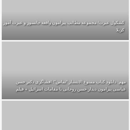
کشکول عبرت/ مجموعه مطالب پیرامون واقعه جانسوز و عبرت آموز
کربلا
مهم: دانلود کتاب ممنوع الانتشار “تماس”؛ افشاگری دکتر حسن
عباسی پیرامون دیدار حسن روحانی با مقامات اسرائیل + فیلم