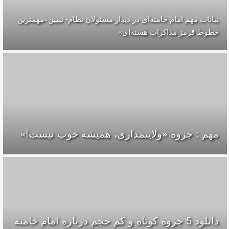
بیانات مهم امام خامنه‌ای در دیدار مسئولان نظام- تبیین«مهمترین
خطوط قرمز مذاکرات هسته‌ای»
مهم : جزوه «ولایتمداری، همیشه خوب نیست!»
دانلود 5 جزوه كوتاه و كم حجم درباره امام خامنه