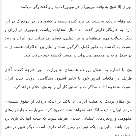
تهران (9 صبح به وقت نیویورک) در نیویورک دیدار و گفت‌وگو می‌کنند.
یک مقام نزدیک به هیئت مذاکره کننده هسته‌ای کشورمان در نیویورک در این
باره به خبرنگار فارس گفت: به دنبال انتخابات ریاست جمهوری در ایران و
دیگر تحولات مهم منطقه‌ای و بین‌المللی، فضای مذاکراتی بین ایران و ١+٥
نسبت به گذشته به طور کامل دگرگون شده و بنابراین مذاکرات هسته‌ای نه
در شکل و نه در محتوی نمی‌تواند در مسیر گذشته خود حرکت کند.
وی با اشاره به انتقال پرونده هسته‌ای به وزارت امور خارجه گفت: آقای
ظریف در ملاقات امروز خود با خانم اشتون دیدگاه‌های دولت جدید ایران
نسبت به نحوه ادامه مذاکرات و دستور کار آن را به وی اعلام خواهد کرد.
این مقام نزدیک به هیئت ایرانی با تاکید بر اینکه ذره‌ای از حقوق هسته‌ای
مردم ایران نادیده انگاشته نخواهد شد، تصریح کرد: می‌بایست چارچوب‌های
مفهومی و رویکردهای عملیاتی جدیدی تعریف شوند که نتیجه آنها یک بازی برد
- برد باشد. بنابراین اینکه توپ در زمین کدام طرف است، دیگر تعبیر درستی
نخواهد بود.