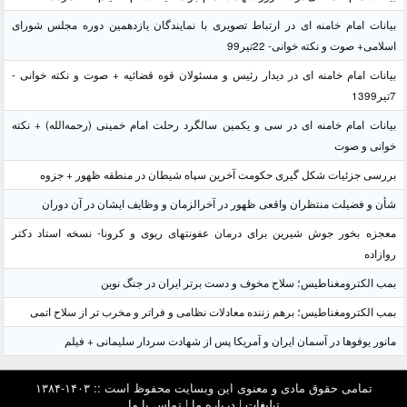
بیانات امام خامنه ای در ارتباط تصویری با نمایندگان یازدهمین دوره مجلس شورای
اسلامی+ صوت و نکته خوانی- 22تیر99
بیانات امام خامنه ای در دیدار رئیس و مسئولان قوه قضائیه + صوت و نکته خوانی -
7تیر1399
بیانات امام خامنه ای در سی و یکمین سالگرد رحلت امام خمینی (رحمه‌الله) + نکته
خوانی و صوت
بررسی جزئیات شکل گیری حکومت آخرین سپاه شیطان در منطقه ظهور + جزوه
شأن و فضیلت منتظران واقعی ظهور در آخرالزمان و وظایف ایشان در آن دوران
معجزه بخور جوش شیرین برای درمان عفونتهای ریوی و کرونا- نسخه استاد دکتر
روازاده
بمب الکترومغناطیس؛ سلاح مخوف و دست برتر ایران در جنگ نوین
بمب الکترومغناطیس؛ برهم زننده معادلات نظامی و فراتر و مخرب تر از سلاح اتمی
مانور یوفوها در آسمان ایران و آمریکا پس از شهادت سردار سلیمانی + فیلم
تمامی حقوق مادی و معنوی این وبسایت محفوظ است :: ۱۴۰۳-۱۳۸۴
تبلیغات
|
درباره ما
|
تماس با ما