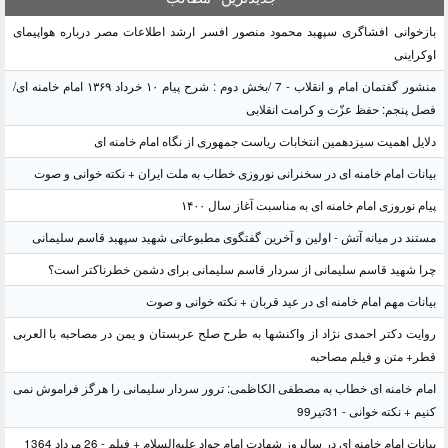
بازخوانی افشاگری سپهبد محمود منصور افسر ارشد اطلاعات مصر درباره هواپیمای
اوکراینی
منشور گفتمان امام و انقلاب - 7 /بخش دوم : شرح پیام ۱۰ خرداد ۱۳۶۹ امام خامنه ای/
فصل پنجم: حفظ عزّت و کرامت انقلابی
دلایل اهمیت سیزدهمین انتخابات ریاست جمهوری از نگاه امام خامنه ای
بیانات امام خامنه ای در سخنرانی نوروزی خطاب به ملت ایران + نکته خوانی و صوت
پیام نوروزی امام خامنه ای به مناسبت آغاز سال ۱۴۰۰
مستند در میانه آتش - اولین و آخرین گفتگوی مطبوعاتی شهید سپهبد قاسم سلیمانی
چرا شهید قاسم سلیمانی از سردار قاسم سلیمانی برای دشمن خطرناکتر است؟
بیانات مهم امام خامنه ای در عید قربان + نکته خوانی و صوت
روایت دکتر احمدی نژاد از واکنشها به طرح صلح عربستان و یمن در مصاحبه با العربی
قطر+ متن و فیلم مصاحبه
امام خامنه ای خطاب به مصطفی الکاظمی: ترور سردار سلیمانی را هرگز فراموش نمی
کنیم + نکته خوانی - 31تیر99
بیانات امام خامنه ای در سالروز شهادت امام جواد علیه‌السلام + فیلم - 26 مرداد 1364