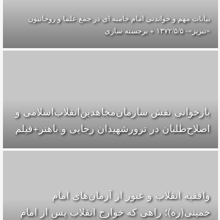
بیانات مهم و خواندنی امام خامنه ای در جمع علما و روحانیون
«تبریز»- ۱۳۷۲/۵/۵ + برجسته سازی
بازخوانی نقش سازمان‌مجاهدین‌انقلاب‌اسلامی و
اصلاح‌طلبان در ترورشهیدان رجایی و باهنر+فیلم
واقفیه‌ انقلاب و عبور از آرمان‌های امام
خمینی(ره)؛ راهی که خوارج انقلاب پس از امام