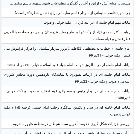
مستند در میانه آتش - اولین و آخرین گفتگوی مطبوعاتی شهید سپهبد قاسم سلیمانی
چرا شهید قاسم سلیمانی از سردار قاسم سلیمانی برای دشمن خطرناکتر است؟
بیانات مهم امام خامنه ای در عید قربان + نکته خوانی و صوت
روایت دکتر احمدی نژاد از واکنشها به طرح صلح عربستان و یمن در مصاحبه با العربی
قطر+ متن و فیلم مصاحبه
امام خامنه ای خطاب به مصطفی الکاظمی: ترور سردار سلیمانی را هرگز فراموش نمی
کنیم + نکته خوانی - 31تیر99
بیانات امام خامنه ای در سالروز شهادت امام جواد علیه‌السلام + فیلم - 26 مرداد 1364
بیانات امام خامنه ای در ارتباط تصویری با نمایندگان یازدهمین دوره مجلس شورای
اسلامی+ صوت و نکته خوانی- 22تیر99
بیانات امام خامنه ای در دیدار رئیس و مسئولان قوه قضائیه + صوت و نکته خوانی -
7تیر1399
بیانات امام خامنه ای در سی و یکمین سالگرد رحلت امام خمینی (رحمه‌الله) + نکته
خوانی و صوت
بررسی جزئیات شکل گیری حکومت آخرین سپاه شیطان در منطقه ظهور + جزوه
شأن و فضیلت منتظران واقعی ظهور در آخرالزمان و وظایف ایشان در آن دوران