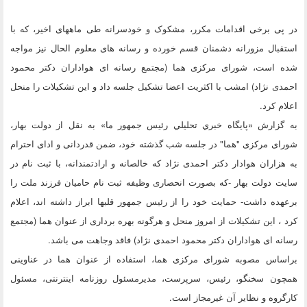
در پی برخی اقدامات مکرر، مشکوک و خودسرانه طی ماههای اخیر، که با
استقبال مزورانه دشمنان قسم خورده و رسانه های معلوم الحال نیز مواجه
شده است، شورای مرکزی هما (مجتمع رسانه ای هواداران دکتر محمود
احمدی نژاد) امشب با اکثریت اعضا تشکیل جلسه داد و این تشکیلات را منحل
اعلام کرد.
به گزارش «پايگاه خبري تحليلي رئيس جمهور ما» به نقل از دولت بهار،
شورای مرکزی "هما" در جلسه شب گذشته خود، ضمن قدردانی و ادای احترام
به هزاران هوادار دکتر احمدی نژاد که خالصانه و ارادتمندانه، با ثبت نام در
سایت دولت بهار -که بصورت انحصاری وظیفه ثبت نام حامیان فرزند ملت را
برعهده داشت- حمایت خود را از رئیس جمهور قلبها ابراز داشته اند، اعلام
کرد ، این تشکیلات از امروز منحل و هرگونه بهره برداری از عنوان هما (مجتمع
رسانه ای هواداران دکتر محمود احمدی نژاد) فاقد وجاهت می باشد.
براساس مصوبه شورای مرکزی هما، استفاده از عنوان هما در عناوینی
همچون سخنگو، رئیس، سرپرست، مدیرمسئول روزنامه اینترنتی، مسئول
کارگروه و نظایر آن غیرمجاز است.