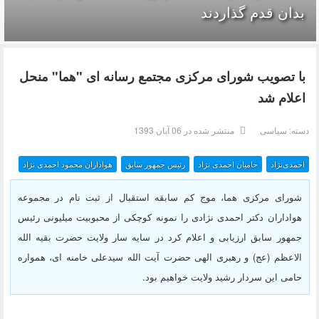
بدان قدم گذاردند
با تصویب شورای مرکزی مجتمع رسانه ای "هما" منحل
اعلام شد
دسته:
سیاسی
منتشر شده در 06 آبان 1393
احمدی‌نژاد
حامیان احمدی نژاد
رئیس جمهور سابق
هواداران محمود احمدی نژاد
شورای مرکزی هما، موج کم سابقه استقبال از ثبت نام در مجموعه
هواداران دکتر احمدی نژادی را نمونه کوچکی از محبوبیت میلیونی رئیس
جمهور سابق ارزیابی و اعلام کرد در سایه سار ولایت حضرت بقیه الله
الاعظم (عج) و رهبری الهی حضرت آیت الله سیدعلی خامنه ای، همواره
حامی این سردار رشید ولایت خواهیم بود.