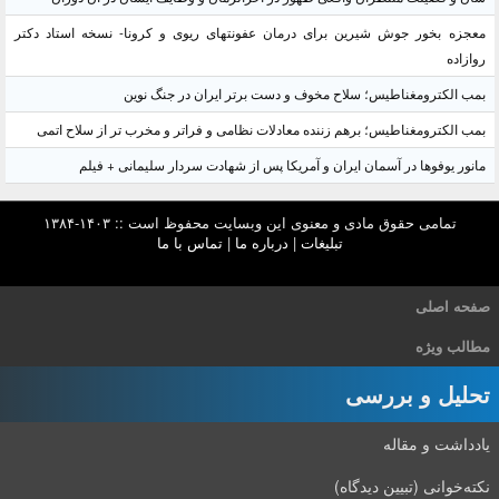
معجزه بخور جوش شیرین برای درمان عفونتهای ریوی و کرونا- نسخه استاد دکتر
روازاده
بمب الکترومغناطیس؛ سلاح مخوف و دست برتر ایران در جنگ نوین
بمب الکترومغناطیس؛ برهم زننده معادلات نظامی و فراتر و مخرب تر از سلاح اتمی
مانور یوفوها در آسمان ایران و آمریکا پس از شهادت سردار سلیمانی + فیلم
تمامی حقوق مادی و معنوی این وبسایت محفوظ است :: ۱۴۰۳-۱۳۸۴
تبلیغات
|
درباره ما
|
تماس با ما
صفحه اصلی
مطالب ویژه
تحلیل و بررسی
یادداشت و مقاله
نکته‌خوانی (تبیین دیدگاه)