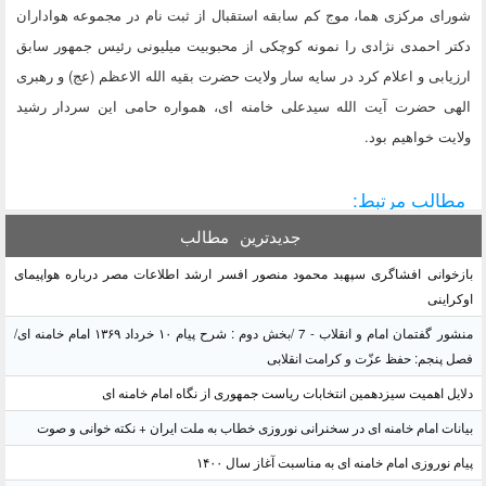
شورای مرکزی هما، موج کم سابقه استقبال از ثبت نام در مجموعه هواداران
دکتر احمدی نژادی را نمونه کوچکی از محبوبیت میلیونی رئیس جمهور سابق
ارزیابی و اعلام کرد در سایه سار ولایت حضرت بقیه الله الاعظم (عج) و رهبری
الهی حضرت آیت الله سیدعلی خامنه ای، همواره حامی این سردار رشید
ولایت خواهیم بود.
مطالب مرتبط:
جدیدترین
مطالب
بازخوانی افشاگری سپهبد محمود منصور افسر ارشد اطلاعات مصر درباره هواپیمای
اوکراینی
منشور گفتمان امام و انقلاب - 7 /بخش دوم : شرح پیام ۱۰ خرداد ۱۳۶۹ امام خامنه ای/
فصل پنجم: حفظ عزّت و کرامت انقلابی
دلایل اهمیت سیزدهمین انتخابات ریاست جمهوری از نگاه امام خامنه ای
بیانات امام خامنه ای در سخنرانی نوروزی خطاب به ملت ایران + نکته خوانی و صوت
پیام نوروزی امام خامنه ای به مناسبت آغاز سال ۱۴۰۰