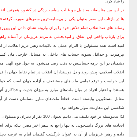
را شاد کرد.
در این بین متاسفانه به دلیل جو غالب سیاست‌زدگی در کشور، همچنین اتف
ها در بازتاب این سفر بعنوان یکی از بی‌سابقه‌ترین سفرهای صورت گرفته ق
رسانه های ضدانقلاب تمام تلاش خود را برای وارونه نشان دادن این پیرو
برای بازتاب واقعی این اتفاق، و امیدبخشی به مردم عزیزمان در آستانه راهپیمایی 22 بهمن دوچند
امید است همه مسئولین با التزام عملی به تاکیدات رهبر عزیز انقلاب، از 
بپرهیزند، و حداقل تسویه حساب های داخلی به مسائل خارجی مان کشید
دشمنان در این برهه حساسس به دقت رصد می‌شود. به حول قوه الهی امیدوا
انقلاب اسلامی، پیش روید و دل دوستداران انقلاب در تمام نقاط جهان را قر
این خواست و توقع تمامی‌ ملت‌های مستضعف و آزاده جهان است که خواها
هستند؛ و اعتبار افراد در میان ملت‌های مبارز به میزان جدیت و فداکاری آن
مقابل مستکبرین وابسته است. قطعاً ملت‌های مبارز مسلمان دست از آرما
شکستن این مقاومت موثر نخواهد بود.
لذا بدینوسیله بر خود تکلیف می دانیم 
اتحادیه های بزرگ دانشجویی نه تنها راجع به سفر اخیر مصر، بلکه برای
داده و رهبر عزیزمان از آن به عنوان بازگشت گفتمان امام به عرصه دیپلم