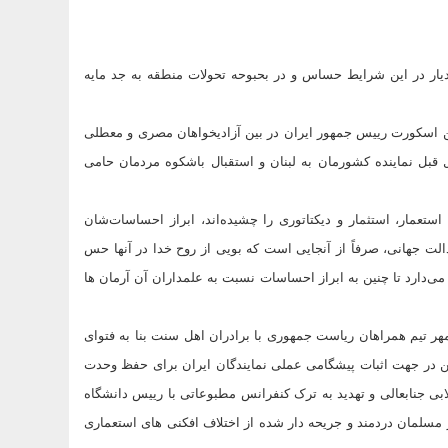
 دیار در این شرایط حساس و در بحبوحه تحولات منطقه به جد مایه
شین اسکورت رییس جمهور ایران در بین آزادیخواهان مصری و معطلی
نی در میان سیل جمعیت، ملت مسلمان ایران را یاد سفر 2 سال قبل نماینده کشورمان به لبنان و استقبال باشکوه مردمان حامی
 استعمار، استثمار و دیکتاتوری را چشیده‌اند، ابراز احساسات‌شان
الت جهانی، صرفاً از آنجایی است که بویی از روح خدا در آنها حس
 می‌دارد تا چنین به ابراز احساسات نسبت به علمداران آن آرمان ها
مهر تیم همراهان ریاست جمهوری با برادران اهل سنت بنا به فتوای
ن در جهت اثبات پیشگامی عملی نمایندگان ایران برای حفظ وحدت
ابی جنابعالی و تهدید به ترک کنفرانس مطبوعاتی با رییس دانشگاه
ر مسلمان دردمند و جریحه دار شده از اختلاف افکنی های استعماری