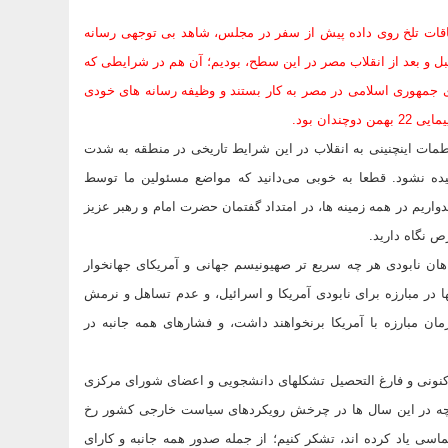
اقات تلخ روی داده پیش از سفر در مجلس، شاهد بی توجهی رسانه‌
بل و بعد از انقلاب مصر در این سطح، بودیم؛ آن هم در شرایطی که
زی جمهوری اسلامی در مصر به کار بستند و وظیفه رسانه های خودی
ان بود.
لطمات اینچنینی به انقلاب در این شرایط تاریخی در منطقه به شدت
ه نشود. قطعا به خوبی می‌دانید که مواضع مسئولین ما توسط
ریم در همه زمینه ها، در امتداد گفتمان حضرت امام و رهبر عزیز
ص نگاه دارید.
ن نابودی هر چه سریع تر صهیونیسم جهانی و آمریکای جهانخوار
ها در مبارزه برای نابودی آمریکا و اسرائیل، و عدم تساهل و نرمش
ن مبارزه با آمریکا برنخواهند داشت، و فشارهای همه جانبه در
بعنوان 100 نفر از دبیران و مسئولان کنونی و فارغ التحصیل تشکلهای دانشجویی و اعضای شورای مرکزی
 آنچه در این سال ها در چرخش رویکردهای سیاست خارجی کشور رخ
اسی یاد کرده اند، تشکر کنیم؛ از جمله صدور همه جانبه و کارای