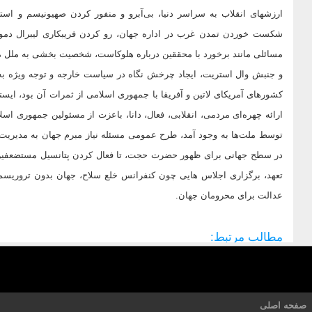
ارزشهای انقلاب به سراسر دنیا، بی‌آبرو و منفور کردن صهیونیسم و ا
شکست خوردن تمدن غرب در اداره جهان، رو کردن فریبکاری لیبرال دموک
مسائلی مانند برخورد با محققین درباره هلوکاست، شخصیت بخشی به ملل 
و جنبش وال استریت، ایجاد چرخش نگاه در سیاست خارجه و توجه ویژه ب
کشورهای آمریکای لاتین و آفریقا با جمهوری اسلامی از ثمرات آن بود، ایستا
ارائه چهره‌ای مردمی، انقلابی، فعال، دانا، باعزت از مسئولین جمهوری ا
توسط ملت‌ها به وجود آمد، طرح عمومی مسئله نیاز مبرم جهان به مدیریت جه
در سطح جهانی برای ظهور حضرت حجت، تا فعال کردن پتانسیل مستضعفین آمر
تعهد، برگزاری اجلاس هایی چون کنفرانس خلع سلاح، جهان بدون تروریسم 
عدالت برای محرومان جهان.
مطالب مرتبط:
صفحه اصلی