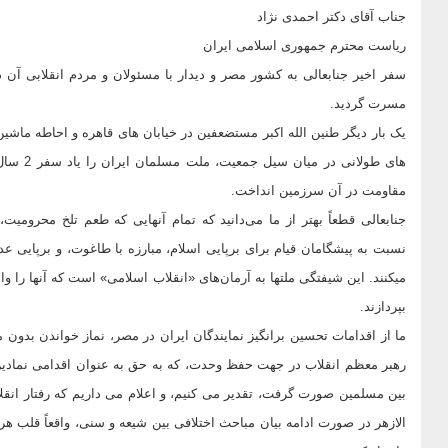
جناب آقای دکتر احمدی نژاد
ریاست محترم جمهوری اسلامی ایران
سفر اخیر جنابعالی به کشور مصر و دیدار با مسئولان و مردم انقلابی آن
مسرت گردید.
یک بار دیگر طنین الله اکبر مستضعفین در خیابان های قاهره و احاطه ما
های طولا
مقاومت در آن سرزمین انداخت.
جنابعالی قطعاً بهتر از ما می‌دانید که تمام آنهایی که طعم تلخ محرومیت،
نسبت به پیشگامان قیام برای برپایی اسلام، مبارزه با طاغوت، و برپایی عد
میکنند. این شیفتگی ملتها به آرمان‌های «انقلاب اسلامی» است که آنها را وا
بپردازند.
ما از اقدامات تحسین برانگیز نمایندگان ایران در مصر، نماز خواندن بدون 
رهبر معظم انقلاب در جهت حفظ وحدت، که به حق به عنوان اقدامی نمادی
بین مسلمین صورت گرفت، تقدیر می کنیم، و اعلام می داریم که رفتار انقل
الازهر در صورت ادامه بیان مباحث اختلافی بین شیعه و سنی، واقعاً قلب ه