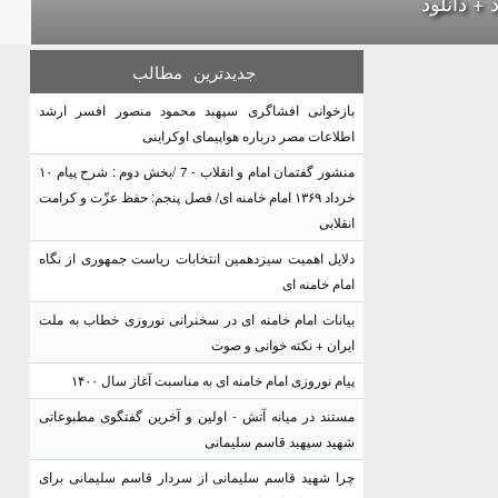
د + دانلود
جدیدترین
مطالب
بازخوانی افشاگری سپهبد محمود منصور افسر ارشد
اطلاعات مصر درباره هواپیمای اوکراینی
منشور گفتمان امام و انقلاب - 7 /بخش دوم : شرح پیام ۱۰
خرداد ۱۳۶۹ امام خامنه ای/ فصل پنجم: حفظ عزّت و کرامت
انقلابی
دلایل اهمیت سیزدهمین انتخابات ریاست جمهوری از نگاه
امام خامنه ای
بیانات امام خامنه ای در سخنرانی نوروزی خطاب به ملت
ایران + نکته خوانی و صوت
پیام نوروزی امام خامنه ای به مناسبت آغاز سال ۱۴۰۰
مستند در میانه آتش - اولین و آخرین گفتگوی مطبوعاتی
شهید سپهبد قاسم سلیمانی
چرا شهید قاسم سلیمانی از سردار قاسم سلیمانی برای