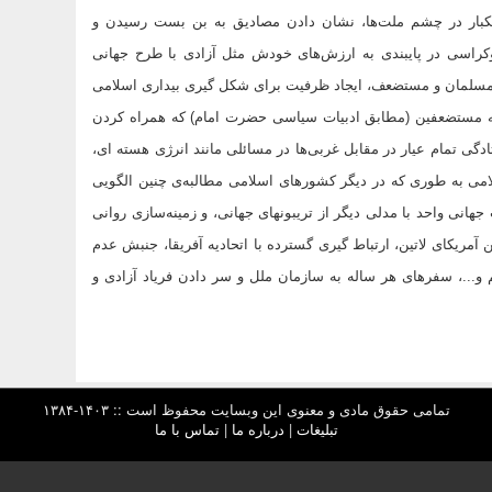
ستکبار در چشم ملت‌ها، نشان دادن مصادیق به بن بست رسیدن و
راسی در پایبندی به ارزش‌های خودش مثل آزادی با طرح جهانی
مسلمان و مستضعف، ایجاد ظرفیت برای شکل گیری بیداری اسلامی
ه مستضعفین (مطابق ادبیات سیاسی حضرت امام) که همراه کردن
دگی تمام عیار در مقابل غربی‌ها در مسائلی مانند انرژی هسته ای،
سلامی به طوری که در دیگر کشورهای اسلامی مطالبه‌ی چنین الگویی
انی واحد با مدلی دیگر از تریبونهای جهانی، و زمینه‌سازی روانی
یکای لاتین، ارتباط گیری گسترده با اتحادیه آفریقا، جنبش عدم
و...، سفرهای هر ساله به سازمان ملل و سر دادن فریاد آزادی و
تمامی حقوق مادی و معنوی این وبسایت محفوظ است :: ۱۴۰۳-۱۳۸۴
تبلیغات
|
درباره ما
|
تماس با ما