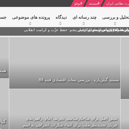
ت نظامی ایران
#
مستند
#
یوفو
حلیل و بررسی
چند رسانه ای
دیدگاه‌
پرونده های موضوعی
جست
ام خامنه ای
ران + نکته خوانی و صوت
 مصر درباره هواپیمای اوکراینی
همه
مستند گیلن‌باره - بررسی تبعات اقتصادی فتنه 88
شش اصل برای ساختارشناسی تحريف امام؛ راهبردهای
کتا
جریان تجدیدنظرطلب برای القاء تفکرات انحرافی به اسم