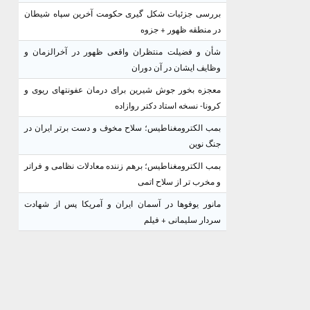
بررسی جزئیات شکل گیری حکومت آخرین سپاه شیطان
در منطقه ظهور + جزوه
شأن و فضیلت منتظران واقعی ظهور در آخرالزمان و
وظایف ایشان در آن دوران
معجزه بخور جوش شیرین برای درمان عفونتهای ریوی و
کرونا- نسخه استاد دکتر روازاده
بمب الکترومغناطیس؛ سلاح مخوف و دست برتر ایران در
جنگ نوین
بمب الکترومغناطیس؛ برهم زننده معادلات نظامی و فراتر
و مخرب تر از سلاح اتمی
مانور یوفوها در آسمان ایران و آمریکا پس از شهادت
سردار سلیمانی + فیلم