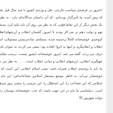
«امروز در عرصه‌‌ى سیاست خارجى، ثقل و وزنه‌‌ى کشور با چند سال قبل تفاو
که پیش آمده، ما تأثیرگذار بوده‌‌ایم - که آن، داستان جداگانه‌‌اى دارد - به 
یک بخش دیگر از این نقاط قوّتى که به نظر من روى آن باید تکیه کرد، مسئ
نهم و دولت دهم بر سر کار بودند تا امروز، گفتمان انقلاب و ارزشهاى‌‌انقلا
آموختیم، خوشبختانه کاملاً برجسته شده: مسئله‌‌ى ساده‌‌زیستى مسئولان، است
انقلاب و انقلابیگرى و اینها به انزوا افتاده بود؛ سعى می کردند به عنوان ی
حرف می زدند، گفته می شد. امروز خوشبختانه اینجور نیست، درست بعک
جهتگیرى انقلابى، ارزشهاى انقلابى و مبانى انقلاب است.........به نظر من در
ما باید با روحیه‌‌ى انقلاب همراه باشد -یعنى اسلام انقلابى- این است
خوششان مى‌‌آید، به خاطر موضع مستقل اسلامىِ شجاعانه‌‌اش؛ این باید
اسلامى که این شجاعت را، این استقلال را، این نترسى را بیشتر بروز میدهن
است. دیپلماسى ما باید در این جهت باشد؛ که خب، خوشبختانه دوستان زح
دولت شهریور 91