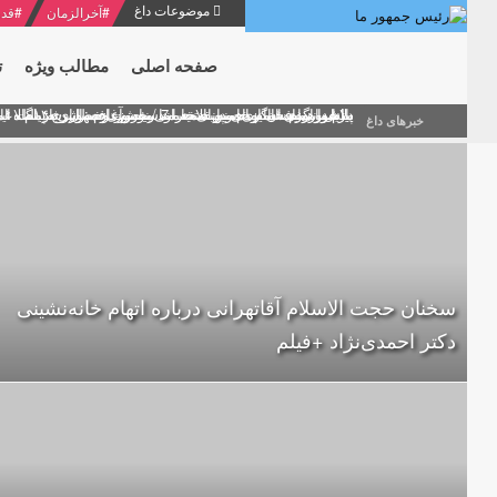
موضوعات داغ
#
آخرالزمان
#
قدر
صفحه اصلی
مطالب ویژه
ت
منشور گفتمان امام و انقلاب - 7 /بخش دوم : شرح پیام ۱۰ خرداد ۱۳۶۹ امام خامنه ای/ فصل پنجم: حفظ عزّت و کرامت انقلابی
پیام نوروزی امام خامنه ای به مناسبت آغاز سال ۱۴۰۰
دلایل اهمیت سیزدهمین انتخابات ریاست جمهوری از نگاه ام
بیانات امام خامنه ای در سخنرانی نوروزی خطاب به ملت ای
بازخوانی افشاگری سپهبد محمود منصور افسر ارشد اطلاعات
خبرهای داغ
سخنان حجت الاسلام آقاتهرانی درباره اتهام خانه‌نشینی
دکتر احمدی‌نژاد +فیلم