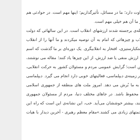
ت دارد؛ ما در مسائل، تأثیرگذاریم؛ اینها مهم است. در حوادثى هم
نظر ما آن هم خیلى مهم است.
له‌‌ى برجسته شدند ارزشهاى انقلاب است. در این سالهائى که دولت
ب و چیزهائى که امام به آن توصیه میکردند و ما آنها را از انقلاب
کبارستیزى، افتخار به انقلابیگرى. یک دوره‌‌اى بر ما گذشت که اسم
ک ارزش منفى یا ضد ارزش، از این چیزها یاد کنند؛ مقاله می نوشتند،
س است؛ گرایش عمومى مردم و مسئولان کشور به حرکت انقلابى،
 زمینه‌‌ى دیپلماسى، فعالیتهاى خوبى دارد انجام می گیرد. دیپلماسى
 که به ما بُرش می دهد. امروز ملت هاى منطقه از جمهورى اسلامى
 محفوظ باشد. در جاهاى مختلف دنیا، مردم از مسئولان جمهورى
د، بیشتر خوششان مى‌‌آید. خب، این نشانه‌‌ى این است که راه این
متهاى زیادى می کشند.»مقام معظم رهبری - آخرین دیدار با هیات