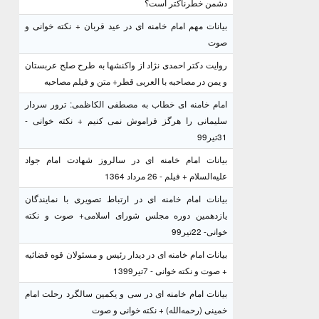
دشمن خطرناکتر است؟
بیانات مهم امام خامنه ای در عید قربان + نکته خوانی و
صوت
روایت دکتر احمدی نژاد از واکنشها به طرح صلح عربستان
و یمن در مصاحبه با العربی قطر+ متن و فیلم مصاحبه
امام خامنه ای خطاب به مصطفی الکاظمی: ترور سردار
سلیمانی را هرگز فراموش نمی کنیم + نکته خوانی -
31تیر99
بیانات امام خامنه ای در سالروز شهادت امام جواد
علیه‌السلام + فیلم - 26 مرداد 1364
بیانات امام خامنه ای در ارتباط تصویری با نمایندگان
یازدهمین دوره مجلس شورای اسلامی+ صوت و نکته
خوانی- 22تیر99
بیانات امام خامنه ای در دیدار رئیس و مسئولان قوه قضائیه
+ صوت و نکته خوانی - 7تیر1399
بیانات امام خامنه ای در سی و یکمین سالگرد رحلت امام
خمینی (رحمه‌الله) + نکته خوانی و صوت