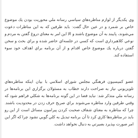
وي يكديگر از لوازم مناظره‌هاي سياسي رسانه ملي محوريت بودن يك موضوع
خاص بر شمرد و در عين حال گفت: بايد طرفين كه به اين مناظرات دعوت
مي‌شوند، پايبند به آن موضوع باشند و الا اين امر به معناي دروغ گفتن به مردم و
نوعي كلاهبرداري است كه كسي در جلسه‌اي حاضر شده و براي بحث و سخن
گفتن درباره يك موضوع خاص اقدام و از آن برنامه براي اهداف خود سوء
استفاده كند.
عضو كميسيون فرهنگي مجلس شوراي اسلامي با بيان اينكه مناظره‌هاي
تلويزيوني نياز به صراحت دارند خطاب به مسئولان برگزاري اين برنامه‌ها در
رسانه ملي متذكر شد: نبايد فضا در اين گونه برنامه‌ها به شكلي فراهم شود كه
وقتي طرفين وارد مناظره مي‌شوند براي صريح حرف زدن در محدوديت باشند.
چرا كه مناظره به معناي شفاف صحبت كردن پيرامون مسائل است از اين رو
بايد در مناظره‌ها كاري كرد تا آن برنامه تبديل به كلي گويي نشود چرا كه اگر اين
امر صورت بپذيرد بصيرتي به دنبال نخواهد داشت.