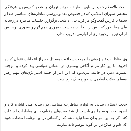
حجت‌الاسلام حميد رسايي نماينده مردم تهران و عضو كميسيون فرهنگي
مجلس شوراي اسلامي كه در خصوص نقد و بررسي مناظره‌هاي سياسي صدا و
سيما با فارس گفت‌وگو مي‌كرد، بيان داشت: برگزاري جلسات مناظره در رسانه
ملي همانطور كه پيش از انتخابات رياست جمهوري دهم لازم و ضروري بود، پس
از آن نيز با برخورداري از لوازمي ضرورت دارد.
وي مناظرات تلويزيوني را موجب شفافيت مسائل پس از انتخابات عنوان كرد و
افزود: با اين كار مردم آگاهي بيشتري در مسائل سياسي پيدا كرده و موجب
بصيرت دهي در جامعه مي‌شود كه اين امر از جمله استراتژي‌هاي مهم رهبر
معظم انقلاب اسلامي در دوره جنگ نرم است.
حجت‌الاسلام رسايي به لوازم مناظرات سياسي در رسانه ملي اشاره كرد و
افزود: صدا و سيما مي‌بايست از شخصيت‌هاي مختلف براي مناظرات استفاده
كند اگر چه اين امر بدان معنا نبايد باشد كه از كساني در اين برنامه استفاده شود
كه علم و اطلاع در اين گونه موضوعات ندارند.