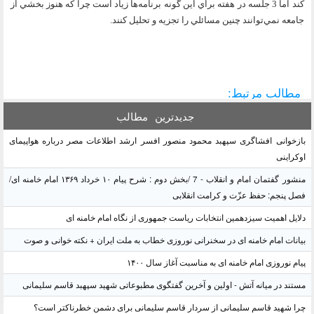
كند اما 3 جلسه در هفته براي اين گونه برنامه‌ها زياد است چرا كه هنوز بخشي از
جامعه نمي‌توانند چنين مسائلي را تجزيه و تحليل كنند.
مطالب مرتبط:
جدیدترین
مطالب
بازخوانی افشاگری سپهبد محمود منصور افسر ارشد اطلاعات مصر درباره هواپیمای
اوکراینی
منشور گفتمان امام و انقلاب - 7 /بخش دوم : شرح پیام ۱۰ خرداد ۱۳۶۹ امام خامنه ای/
فصل پنجم: حفظ عزّت و کرامت انقلابی
دلایل اهمیت سیزدهمین انتخابات ریاست جمهوری از نگاه امام خامنه ای
بیانات امام خامنه ای در سخنرانی نوروزی خطاب به ملت ایران + نکته خوانی و صوت
پیام نوروزی امام خامنه ای به مناسبت آغاز سال ۱۴۰۰
مستند در میانه آتش - اولین و آخرین گفتگوی مطبوعاتی شهید سپهبد قاسم سلیمانی
چرا شهید قاسم سلیمانی از سردار قاسم سلیمانی برای دشمن خطرناکتر است؟