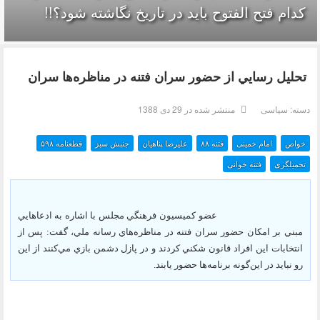
کدام فتح الفتوح باید در تاریخ نگاشته شود؟!!
تحليل رسايي از حضور سران فتنه در مناظره‌ها سران
دسته:
سیاسی
منتشر شده در 29 دی 1388
خواص
امام خمینی
فتنه ۸۸
علیرضا پناهیان
جنبش سبز
قطعنامه ۵۹۸
تحمیلگری
فتنه خوانی
عضو كميسيون فرهنگي مجلس با اشاره به ادعاهايي
مبني بر امكان حضور سران فتنه در مناظره‌هاي رسانه ملي، گفت: پس از
انتخابات اين افراد قانون شكني كردند و در پازل دشمن بازي مي‌كنند از اين
رو نبايد در اين‌گونه برنامه‌ها حضور يابند.