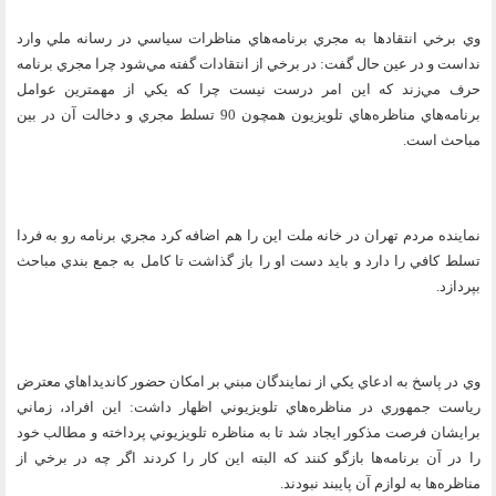
وي برخي انتقادها به مجري برنامه‌هاي مناظرات سياسي در رسانه ملي وارد
نداست و در عين حال گفت: در برخي از انتقادات گفته مي‌شود چرا مجري برنامه
حرف مي‌زند كه اين امر درست نيست چرا كه يكي از مهمترين عوامل
برنامه‌هاي مناظره‌هاي تلويزيون همچون 90 تسلط مجري و دخالت آن در بين
مباحث است.
نماينده مردم تهران در خانه ملت اين را هم اضافه كرد مجري برنامه رو به فردا
تسلط كافي را دارد و بايد دست او را باز گذاشت تا كامل به جمع بندي مباحث
بپردازد.
وي در پاسخ به ادعاي يكي از نمايندگان مبني بر امكان حضور كانديداهاي معترض
رياست جمهوري در مناظره‌هاي تلويزيوني اظهار داشت: اين افراد، زماني
برايشان فرصت مذكور ايجاد شد تا به مناظره تلويزيوني پرداخته و مطالب خود
را در آن برنامه‌ها بازگو كنند كه البته اين كار را كردند اگر چه در برخي از
مناظره‌ها به لوازم آن پايبند نبودند.