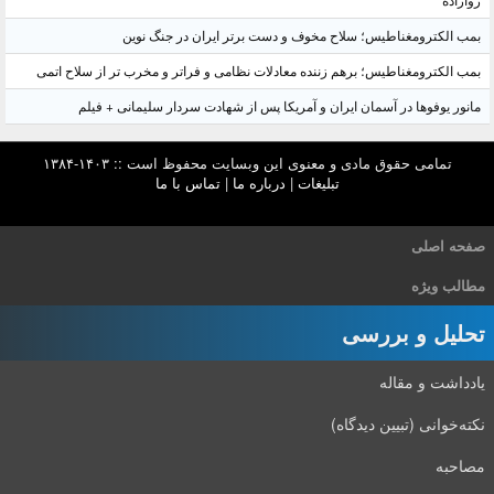
روازاده
بمب الکترومغناطیس؛ سلاح مخوف و دست برتر ایران در جنگ نوین
بمب الکترومغناطیس؛ برهم زننده معادلات نظامی و فراتر و مخرب تر از سلاح اتمی
مانور یوفوها در آسمان ایران و آمریکا پس از شهادت سردار سلیمانی + فیلم
تمامی حقوق مادی و معنوی این وبسایت محفوظ است :: ۱۴۰۳-۱۳۸۴
تبلیغات
|
درباره ما
|
تماس با ما
صفحه اصلی
مطالب ویژه
تحلیل و بررسی
یادداشت و مقاله
نکته‌خوانی (تبیین دیدگاه)
مصاحبه