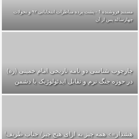
مستند فروشنده 1 - پشت پرده مناظرات انتخاباتی ۹۲ و تحولات
چهارساله پس از آن
چارچوب شناسی دو نامه تاریخی امام خمینی (ره)
در حوزه جنگ نرم و تقابل ایدئولوژیک با دشمن
هشدار=> همه چیز به ازای هیچ چیز/ جناب ظریف!