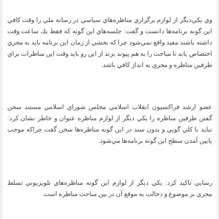
وي يكي‌ديگر از لوازم برگزاري مناظره‌هاي سياسي در رسانه ملي را وقت كافي
اين گونه برنامه‌ها دانست و گفت: جلسه‌هاي اين گونه كه فقط يك ساعت وقت
داشته باشند مفيد واقع نمي‌شود چرا كه بخشي از زمان اين برنامه بايد به مجري
اختصاص يابد تا مباحث را به هم پيوند بزند از اين رو بايد وقت اين مناظرات براي
طرفين مناظره و مجري به انداز كافي باشد.
عضو ارشد فراكسيون انقلاب اسلامي مجلس شوراي اسلامي مستند سخن
گفتن طرفين مناظره را يكي ديگر از لوازم مناظره عنوان و خاطر نشان كرد:
نبايد با كلي گويي و بدون سند در اين گونه مناظره‌ها سخن گفت چراكه موجب
پايين آمدن سطح اين گونه برنامه‌ها مي‌شود.
رسايي تاكيد كرد: يكي ديگر از لوازم اين گونه مناظره‌هاي تلويزيوني تسلط
مجري بر موضوع و دخالت به موقع آن در بين مباحث مناظره است.