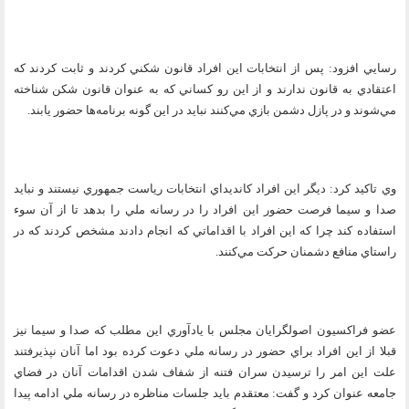
رسايي افزود: پس از انتخابات اين افراد قانون شكني كردند و ثابت كردند كه
اعتقادي به قانون ندارند و از اين رو كساني كه به عنوان قانون شكن شناخته
مي‌شوند و در پازل دشمن بازي مي‌كنند نبايد در اين گونه برنامه‌ها حضور يابند.
وي تاكيد كرد: ديگر اين افراد كانديداي انتخابات رياست جمهوري نيستند و نبايد
صدا و سيما فرصت حضور اين افراد را در رسانه ملي را بدهد تا از آن سوء
استفاده كند چرا كه اين افراد با اقداماتي كه انجام دادند مشخص كردند كه در
راستاي منافع دشمنان حركت مي‌كنند.
عضو فراكسيون اصولگرايان مجلس با يادآوري اين مطلب كه صدا و سيما نيز
قبلا از اين افراد براي حضور در رسانه ملي دعوت كرده بود اما آنان نپذيرفتند
علت اين امر را ترسيدن سران فتنه از شفاف شدن اقدامات آنان در فضاي
جامعه عنوان كرد و گفت: معتقدم بايد جلسات مناظره در رسانه ملي ادامه پيدا