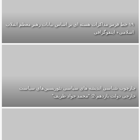
۱۹ خط قرمز مذاکرات هسته ای بر اساس بیانات رهبر معظم انقلاب
اسلامی+ اینفوگرافی
چارچوب شناسی اندیشه های سیاسی تئوریسین‌های سیاست
خارجی دولت یازدهم-2: "محمد جواد ظریف"