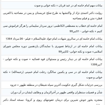
بیانات مهم امام خامنه ای در عید قربان + نکته خوانی و صوت
روایت دکتر احمدی نژاد از واکنشها به طرح صلح عربستان و یمن در مصاحبه با العربی
قطر+ متن و فیلم مصاحبه
امام خامنه ای خطاب به مصطفی الکاظمی: ترور سردار سلیمانی را هرگز فراموش نمی
کنیم + نکته خوانی - 31تیر99
بیانات امام خامنه ای در سالروز شهادت امام جواد علیه‌السلام + فیلم - 26 مرداد 1364
بیانات امام خامنه ای در ارتباط تصویری با نمایندگان یازدهمین دوره مجلس شورای
اسلامی+ صوت و نکته خوانی- 22تیر99
بیانات امام خامنه ای در دیدار رئیس و مسئولان قوه قضائیه + صوت و نکته خوانی -
7تیر1399
بیانات امام خامنه ای در سی و یکمین سالگرد رحلت امام خمینی (رحمه‌الله) + نکته
خوانی و صوت
بررسی جزئیات شکل گیری حکومت آخرین سپاه شیطان در منطقه ظهور + جزوه
شأن و فضیلت منتظران واقعی ظهور در آخرالزمان و وظایف ایشان در آن دوران
معجزه بخور جوش شیرین برای درمان عفونتهای ریوی و کرونا- نسخه استاد دکتر