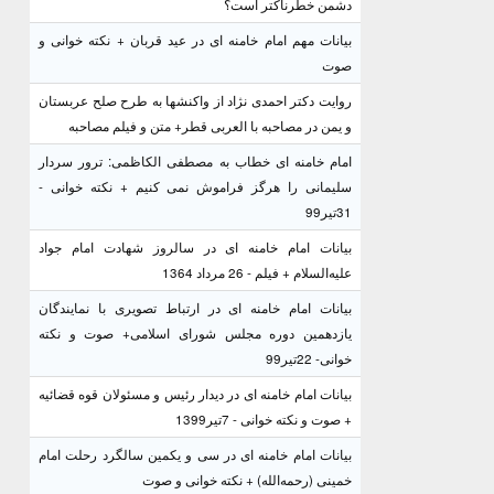
دشمن خطرناکتر است؟
بیانات مهم امام خامنه ای در عید قربان + نکته خوانی و
صوت
روایت دکتر احمدی نژاد از واکنشها به طرح صلح عربستان
و یمن در مصاحبه با العربی قطر+ متن و فیلم مصاحبه
امام خامنه ای خطاب به مصطفی الکاظمی: ترور سردار
سلیمانی را هرگز فراموش نمی کنیم + نکته خوانی -
31تیر99
بیانات امام خامنه ای در سالروز شهادت امام جواد
علیه‌السلام + فیلم - 26 مرداد 1364
بیانات امام خامنه ای در ارتباط تصویری با نمایندگان
یازدهمین دوره مجلس شورای اسلامی+ صوت و نکته
خوانی- 22تیر99
بیانات امام خامنه ای در دیدار رئیس و مسئولان قوه قضائیه
+ صوت و نکته خوانی - 7تیر1399
بیانات امام خامنه ای در سی و یکمین سالگرد رحلت امام
خمینی (رحمه‌الله) + نکته خوانی و صوت