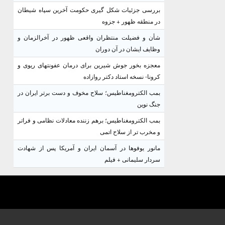
بررسی جزئیات شکل گیری حکومت آخرین سپاه شیطان
در منطقه ظهور + جزوه
شأن و فضیلت منتظران واقعی ظهور در آخرالزمان و
وظایف ایشان در آن دوران
معجزه بخور جوش شیرین برای درمان عفونتهای ریوی و
کرونا- نسخه استاد دکتر روازاده
بمب الکترومغناطیس؛ سلاح مخوف و دست برتر ایران در
جنگ نوین
بمب الکترومغناطیس؛ برهم زننده معادلات نظامی و فراتر
و مخرب تر از سلاح اتمی
مانور یوفوها در آسمان ایران و آمریکا پس از شهادت
سردار سلیمانی + فیلم