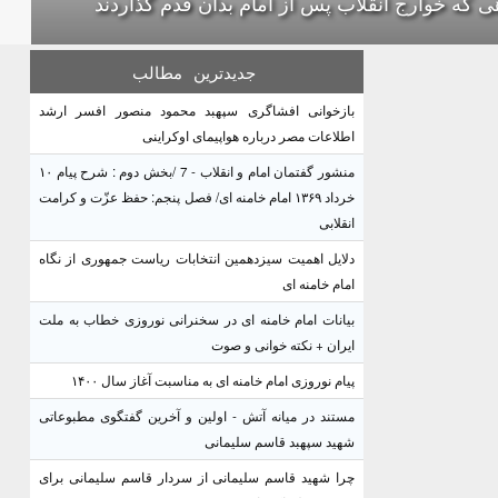
ی که خوارج انقلاب پس از امام بدان قدم گذاردند
جدیدترین
مطالب
بازخوانی افشاگری سپهبد محمود منصور افسر ارشد
اطلاعات مصر درباره هواپیمای اوکراینی
منشور گفتمان امام و انقلاب - 7 /بخش دوم : شرح پیام ۱۰
خرداد ۱۳۶۹ امام خامنه ای/ فصل پنجم: حفظ عزّت و کرامت
انقلابی
دلایل اهمیت سیزدهمین انتخابات ریاست جمهوری از نگاه
امام خامنه ای
بیانات امام خامنه ای در سخنرانی نوروزی خطاب به ملت
ایران + نکته خوانی و صوت
پیام نوروزی امام خامنه ای به مناسبت آغاز سال ۱۴۰۰
مستند در میانه آتش - اولین و آخرین گفتگوی مطبوعاتی
شهید سپهبد قاسم سلیمانی
چرا شهید قاسم سلیمانی از سردار قاسم سلیمانی برای