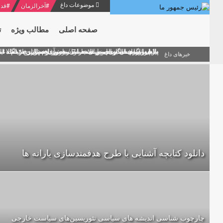
موضوعات داغ
#
آخرالزمان
#
قدر
صفحه اصلی
مطالب ویژه
ت
منشور گفتمان امام و انقلاب - 7 /بخش دوم : شرح پیام ۱۰ خرداد ۱۳۶۹ امام خامنه ای/ فصل پنجم: حفظ عزّت و کرامت انقلابی
پیام نوروزی امام خامنه ای به مناسبت آغاز سال ۱۴۰۰
دلایل اهمیت سیزدهمین انتخابات ریاست جمهوری از نگاه ام
بیانات امام خامنه ای در سخنرانی نوروزی خطاب به ملت ای
بازخوانی افشاگری سپهبد محمود منصور افسر ارشد اطلاعات
خبرهای داغ
دانلود کتابچه آشنایی با طرح هدفمندسازی یارانه ها
چارچوب شناسی اندیشه های سیاسی تئوریسین‌های سیاست خارجی