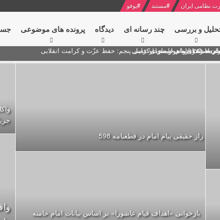
ت نظامی ایران
#
مستند
#
یوفو
حلیل و بررسی
چند رسانه ای
دیدگاه‌
پرونده های موضوعی
جست
ام خامنه ای
ران + نکته خوانی و صوت
 مصر درباره هواپیمای اوکراینی
واکا
جریا
راز حقیقی پیام امام در قطعنامه 598
واق
بازخوانی «اهداف قیام عاشورا» بر اساس بیانات امام خامنه