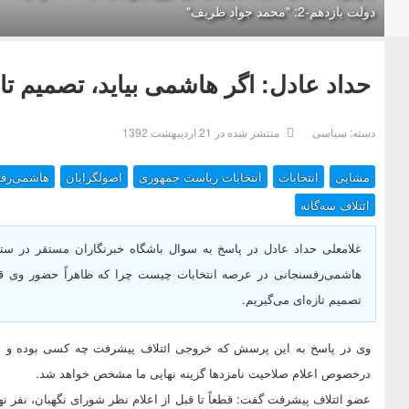
دولت یازدهم-2: "محمد جواد ظریف"
حداد عادل: اگر هاشمی بیاید، تصمیم تاز
دسته:
سیاسی
منتشر شده در 21 ارديبهشت 1392
مشایی
انتخابات
انتخابات ریاست جمهوری
اصولگرایان
هاشمی‌رف
ائتلاف سه‌گانه
غلامعلی حداد عادل در پاسخ به سوال باشگاه خبرنگاران مستقر در ست
هاشمی‌رفسنجانی در عرصه انتخابات چیست چرا که ظاهراً حضور وی قط
تصمیم تازه‌ای می‌گیریم.
وی در پاسخ به این پرسش که خروجی ائتلاف پیشرفت چه کسی بوده و چ
درخصوص اعلام صلاحیت نامزدها گزینه نهایی ما مشخص خواهد شد.
عضو ائتلاف پیشرفت گفت: قطعاً تا قبل از اعلام نظر شورای نگهبان، نفر نه