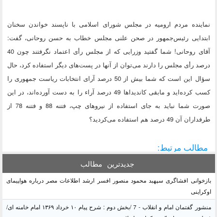
نماینده مردم ارومیه در مجلس شورای اسلامی با ناپسند خواندن سخنان
ابتدایی رئیس‌جمهور در صحن علنی مجلس خطاب به حسن روحانی، گفت:
آقای روحانی! شما گفتید وزرایی که از مجلس رأی اعتماد نگرفتند چون 40
درصد رأی مجلس را دارند می‌توان از آنها در پست‌های دیگر استفاده کرد، حال
سؤال این است که شما بیش از 50 درصد آرای انتخابات ریاست جمهوری را
کسب کرده‌اید و مابقی کاندیداها 49 درصد آراء را به دست آورده‌اند، در این
صورت شما نباید به جای استفاده از نیروهای چپ، فتنه 88 و فتنه 78 از
طرفداران آن 49 درصد هم استفاده می‌کردید؟
مطالب مرتبط:
جدیدترین
مطالب
بازخوانی افشاگری سپهبد محمود منصور افسر ارشد اطلاعات مصر درباره هواپیمای
اوکراینی
منشور گفتمان امام و انقلاب - 7 /بخش دوم : شرح پیام ۱۰ خرداد ۱۳۶۹ امام خامنه ای/