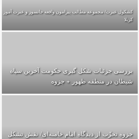
کشکول عبرت/ مجموعه مطالب پیرامون واقعه جانسوز و عبرت آموز
کربلا
بررسی جزئیات شکل گیری حکومت آخرین سپاه
شیطان در منطقه ظهور + جزوه
جزوه تحزّب از دیدگاه امام خامنه‌ای/ نقش تشکل