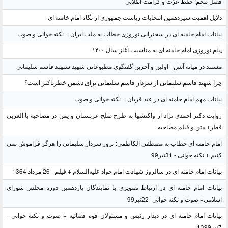
فصل پنجم: حفظ عزّت و کرامت انقلابی
دلایل اهمیت سیزدهمین انتخابات ریاست جمهوری از نگاه امام خامنه ای
بیانات امام خامنه ای در سخنرانی نوروزی خطاب به ملت ایران + نکته خوانی و صوت
پیام نوروزی امام خامنه ای به مناسبت آغاز سال ۱۴۰۰
مستند در میانه آتش - اولین و آخرین گفتگوی مطبوعاتی شهید سپهبد قاسم سلیمانی
چرا شهید قاسم سلیمانی از سردار قاسم سلیمانی برای دشمن خطرناکتر است؟
بیانات مهم امام خامنه ای در عید قربان + نکته خوانی و صوت
روایت دکتر احمدی نژاد از واکنشها به طرح صلح عربستان و یمن در مصاحبه با العربی
قطر+ متن و فیلم مصاحبه
امام خامنه ای خطاب به مصطفی الکاظمی: ترور سردار سلیمانی را هرگز فراموش نمی
کنیم + نکته خوانی - 31تیر99
بیانات امام خامنه ای در سالروز شهادت امام جواد علیه‌السلام + فیلم - 26 مرداد 1364
بیانات امام خامنه ای در ارتباط تصویری با نمایندگان یازدهمین دوره مجلس شورای
اسلامی+ صوت و نکته خوانی- 22تیر99
بیانات امام خامنه ای در دیدار رئیس و مسئولان قوه قضائیه + صوت و نکته خوانی -
7تیر1399