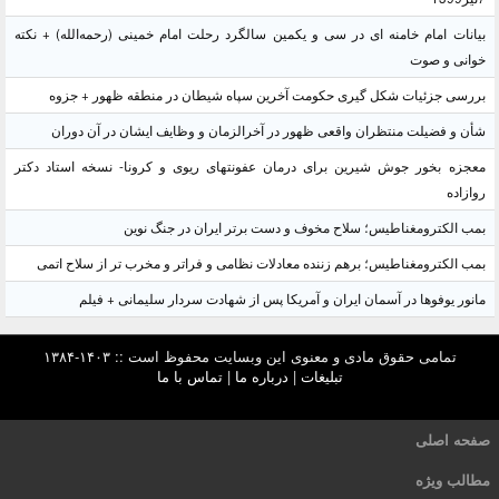
بیانات امام خامنه ای در سی و یکمین سالگرد رحلت امام خمینی (رحمه‌الله) + نکته
خوانی و صوت
بررسی جزئیات شکل گیری حکومت آخرین سپاه شیطان در منطقه ظهور + جزوه
شأن و فضیلت منتظران واقعی ظهور در آخرالزمان و وظایف ایشان در آن دوران
معجزه بخور جوش شیرین برای درمان عفونتهای ریوی و کرونا- نسخه استاد دکتر
روازاده
بمب الکترومغناطیس؛ سلاح مخوف و دست برتر ایران در جنگ نوین
بمب الکترومغناطیس؛ برهم زننده معادلات نظامی و فراتر و مخرب تر از سلاح اتمی
مانور یوفوها در آسمان ایران و آمریکا پس از شهادت سردار سلیمانی + فیلم
تمامی حقوق مادی و معنوی این وبسایت محفوظ است :: ۱۴۰۳-۱۳۸۴
تبلیغات
|
درباره ما
|
تماس با ما
صفحه اصلی
مطالب ویژه