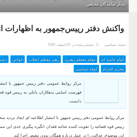
دیدار نمایندگان مجلس
واکنش دفتر رییس‌جمهور به اظهارات اژ
دسته:
سیاسی
منتشر شده در 01 اسفند 1391
امام خامنه ای
مقام معظم رهبری
رهبر معظم انقلاب
خواص
دشم
محرم الحرام
کوفه شناسی
مرکز روابط عمومی دفتر رییس جمهور با انتشار
فهرست اسامی بدهکاران بانکی به رییس قوه قضائ
دانست.
مرکز روابط عمومی دفتر رییس جمهور با انتشار اطلاعیه ای ایجاد تردید س
رییس قوه قضائیه را تقویت کننده شائبه فقدان انگیزه پیگیری جدی این مسئل
این موضوع، عدالت را در عمل درباره همگان بدون تبعیض اجرا کند.