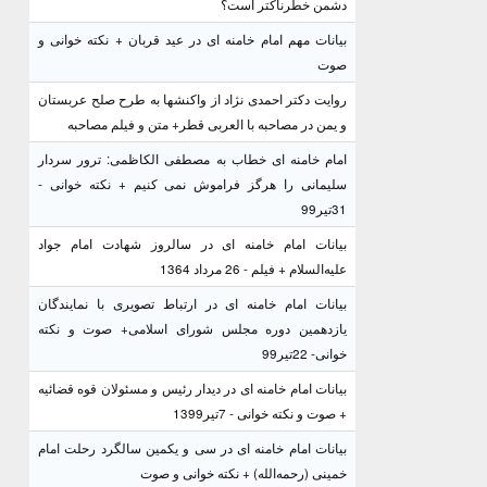
دشمن خطرناکتر است؟
بیانات مهم امام خامنه ای در عید قربان + نکته خوانی و
صوت
روایت دکتر احمدی نژاد از واکنشها به طرح صلح عربستان
و یمن در مصاحبه با العربی قطر+ متن و فیلم مصاحبه
امام خامنه ای خطاب به مصطفی الکاظمی: ترور سردار
سلیمانی را هرگز فراموش نمی کنیم + نکته خوانی -
31تیر99
بیانات امام خامنه ای در سالروز شهادت امام جواد
علیه‌السلام + فیلم - 26 مرداد 1364
بیانات امام خامنه ای در ارتباط تصویری با نمایندگان
یازدهمین دوره مجلس شورای اسلامی+ صوت و نکته
خوانی- 22تیر99
بیانات امام خامنه ای در دیدار رئیس و مسئولان قوه قضائیه
+ صوت و نکته خوانی - 7تیر1399
بیانات امام خامنه ای در سی و یکمین سالگرد رحلت امام
خمینی (رحمه‌الله) + نکته خوانی و صوت