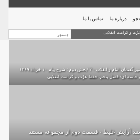
جو
درباره ما
تماس با ما
منشور گفتمان امام و انقلاب - 7 /بخش دوم : شرح پیام ۱۰ خرداد ۱۳۶۹
 خامنه ای/ فصل پنجم: حفظ عزّت و کرامت انقلابی
ند آرایش غلیظ - قسمت دوم از مجموعه مستند