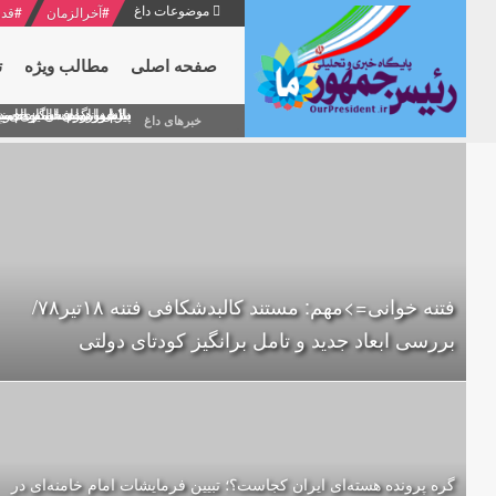
موضوعات داغ
#
آخرالزمان
#
قدر
صفحه اصلی
مطالب ویژه
ت
منشور گفتمان امام و انقلاب - 7 /بخش دوم : شرح پیام ۱۰ خرداد ۱۳۶۹ امام خامنه ای/ فص
پیام نوروزی امام خامنه 
دلایل اهمیت سیزدهمین
بیانات امام خامنه ای
بازخوانی افشاگری سپه
خبرهای داغ
فتنه خوانی=>مهم: مستند کالبدشکافی فتنه ۱۸تير۷۸/
بررسی ابعاد جدید و تامل برانگیز کودتای دولتی
گره پرونده‌ هسته‌ای ایران کجاست؟؛ تبیین فرمایشات امام خامنه‌ای در