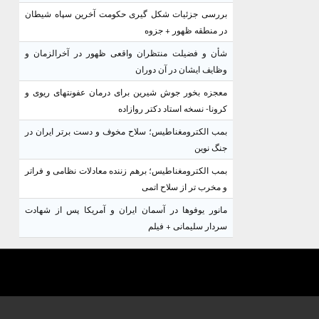
بررسی جزئیات شکل گیری حکومت آخرین سپاه شیطان
در منطقه ظهور + جزوه
شأن و فضیلت منتظران واقعی ظهور در آخرالزمان و
وظایف ایشان در آن دوران
معجزه بخور جوش شیرین برای درمان عفونتهای ریوی و
کرونا- نسخه استاد دکتر روازاده
بمب الکترومغناطیس؛ سلاح مخوف و دست برتر ایران در
جنگ نوین
بمب الکترومغناطیس؛ برهم زننده معادلات نظامی و فراتر
و مخرب تر از سلاح اتمی
مانور یوفوها در آسمان ایران و آمریکا پس از شهادت
سردار سلیمانی + فیلم