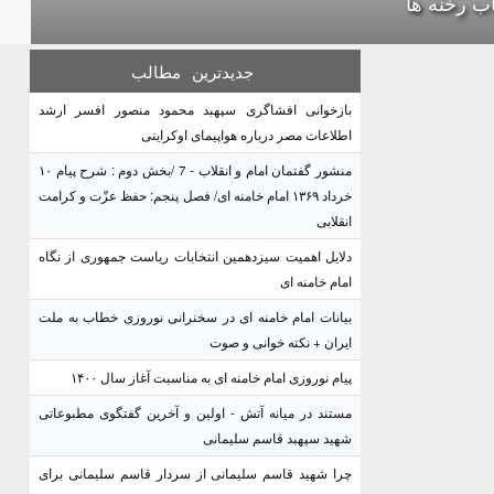
اب رخنه ها
جدیدترین
مطالب
بازخوانی افشاگری سپهبد محمود منصور افسر ارشد
اطلاعات مصر درباره هواپیمای اوکراینی
منشور گفتمان امام و انقلاب - 7 /بخش دوم : شرح پیام ۱۰
خرداد ۱۳۶۹ امام خامنه ای/ فصل پنجم: حفظ عزّت و کرامت
انقلابی
دلایل اهمیت سیزدهمین انتخابات ریاست جمهوری از نگاه
امام خامنه ای
بیانات امام خامنه ای در سخنرانی نوروزی خطاب به ملت
ایران + نکته خوانی و صوت
پیام نوروزی امام خامنه ای به مناسبت آغاز سال ۱۴۰۰
مستند در میانه آتش - اولین و آخرین گفتگوی مطبوعاتی
شهید سپهبد قاسم سلیمانی
چرا شهید قاسم سلیمانی از سردار قاسم سلیمانی برای