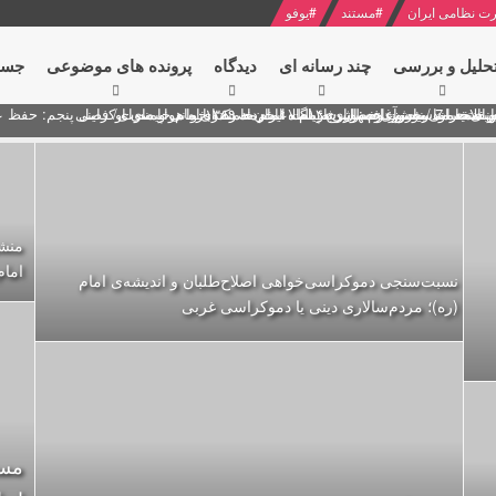
ت نظامی ایران
#
مستند
#
یوفو
حلیل و بررسی
چند رسانه ای
دیدگاه‌
پرونده های موضوعی
جست
ل پنجم: حفظ عزّت و کرامت انقلابی
ای به مناسبت آغاز سال ۱۴۰۰
 انتخابات ریاست جمهوری از نگاه امام خامنه ای
 در سخنرانی نوروزی خطاب به ملت ایران + نکته خوانی و صوت
بد محمود منصور افسر ارشد اطلاعات مصر درباره هواپیمای اوکراینی
امام
نسبت‌سنجی دموکراسی‌خواهی اصلاح‌طلبان و اندیشه‌ی امام
(ره)؛ مردم‌سالاری دینی یا دموکراسی غربی
مست