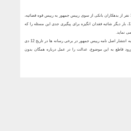
ایجاد تردید و شبهه سخنگوی دستگاه قضا درباره ارسال فهرست اسامی 300 نفر از بدهکاران بانکی از سوی رییس جمهور به رییس قوه قضائیه،
با وجود تصریح وی به دریافت این لیست در نشست خبری 22 فروردین 1391، بار دیگر شائبه فقدان انگیزه برای پیگیری جدی این مسئله را که
ی نماید.
مرکز روابط عمومی ریاست جمهوری بر این اساس تاکید می کند، با استناد به انتشار اصل نامه رییس جمهور در برخی رسانه ها در تاریخ 12 دی
با ورود قاطع به این موضوع، عدالت را در عمل درباره همگان بدون