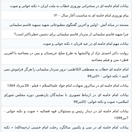
بیانات امام خامنه ای در سخنرانی نوروزی خطاب به ملت ایران + نکته خوانی و صوت
پیام نوروزی امام خامنه ای به مناسبت آغاز سال ۱۴۰۰
مستند در میانه آتش - اولین و آخرین گفتگوی مطبوعاتی شهید سپهبد قاسم سلیمانی
چرا شهید قاسم سلیمانی از سردار قاسم سلیمانی برای دشمن خطرناکتر است؟
بیانات مهم امام خامنه ای در عید قربان + نکته خوانی و صوت
روایت دکتر احمدی نژاد از واکنشها به طرح صلح عربستان و یمن در مصاحبه با العربی
قطر+ متن و فیلم مصاحبه
امام خامنه ای خطاب به مصطفی الکاظمی: ترور سردار سلیمانی را هرگز فراموش نمی
کنیم + نکته خوانی - 31تیر99
بیانات امام خامنه ای در سالروز شهادت امام جواد علیه‌السلام + فیلم - 26 مرداد 1364
بیانات امام خامنه ای در ارتباط تصویری با نمایندگان یازدهمین دوره مجلس شورای
اسلامی+ صوت و نکته خوانی- 22تیر99
بیانات امام خامنه ای در دیدار رئیس و مسئولان قوه قضائیه + صوت و نکته خوانی -
7تیر1399
بیانات امام خامنه ای در سی و یکمین سالگرد رحلت امام خمینی (رحمه‌الله) + نکته