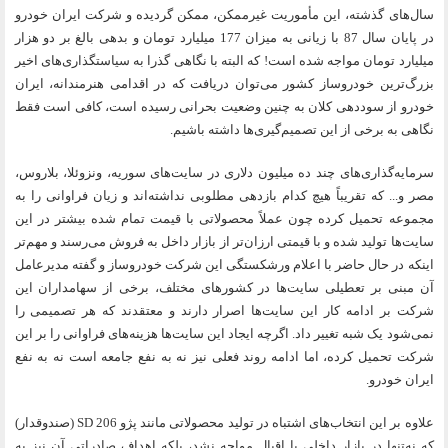
سال‌های گذشته، این مأموریت غیرممکن، ممکن گردیده و شرکت ایران خودرو
در پایان سال 87 با زیانی به میزان 177 میلیارد تومان و بدهی بالغ بر دو هزار
میلیارد تومان مواجه شده است! که البته با نگاهی گذرا به سیاستگذاری‌های اخیر
بزرگ‌ترین خودروساز کشور می‌توان دریافت که در اقدامی هنرمندانه، ایران
خودرو از سوددهی کلان به چنین وضعیت بحرانی رسیده است، کافی است فقط
نگاهی به برخی از این تصمیم‌گیری‌ها داشته باشیم.
سرمایه‌گذاری‌های چند ده میلیون دلاری در سایت‌های سوریه، ونزوئلا، بلاروس،
مصر و... که تقریباً هیچ کدام بازدهی مطلوبی نداشته‌اند و زیان فراوانی را به
مجموعه تحمیل کرده چون عملاً محصولاتی با قیمت تمام شده بیشتر در این
سایت‌ها تولید شده و با قیمتی ارزان‌تر از بازار داخل به فروش می‌رسند و مهم‌تر
اینکه در حال حاضر با اعلام ورشکستگی این شرکت خودروساز و گفته مدیرعامل
آن مبنی بر تعطیلی سایت‌ها در کشورهای مختلف، برخی از سهامداران این
شرکت بر ادامه کار این سایت‌ها اصرار دارند و معتقدند که هر تصمیمی را
نمی‌شود یک شبه تغییر داد. اگرچه ایجاد این سایت‌ها هزینه‌های فراوانی را بر این
شرکت تحمیل کرده، ‌اما ادامه روند فعلی نیز نه به نفع جامعه است نه به نفع
ایران خودرو.
علاوه بر این انتخاب‌های اشتباه در تولید محصولاتی مانند پژو 206
SD
(صندوقدار)
که نه‌تنها در بازار داخلی با اقبال مواجه نشد، بلکه اهداف صادراتی آن نیز به