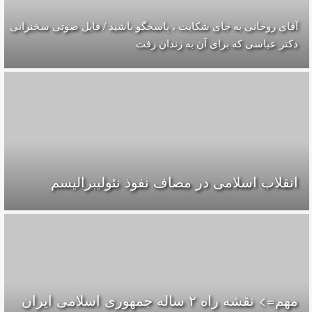
آقای روحانی به جای شکایت ، پاسخگو باشید / فایل صوتی سخنرانی
دکتر عباسی که برای آن به زندان رفت
انقلاب اسلامی در مصاف نفوذ نئولیبرالیسم
مهم=> نقشه راه ۲ ساله جمهوری اسلامی ایران