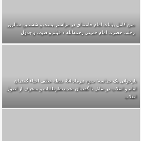
متن کامل بیانات امام خامنه‌ای در مراسم بیست و ششمین سالروز
رحلت حضرت امام خمینی رحمه‌الله + فیلم و صوت و جدول
بازخوانی یک حماسه؛ سوم تیرماه 84، نقطه عطف احیاء گفتمان
امام و انقلاب در تقابل با گفتمان تجدیدنظرطلبانه و منحرف از اصول
انقلاب