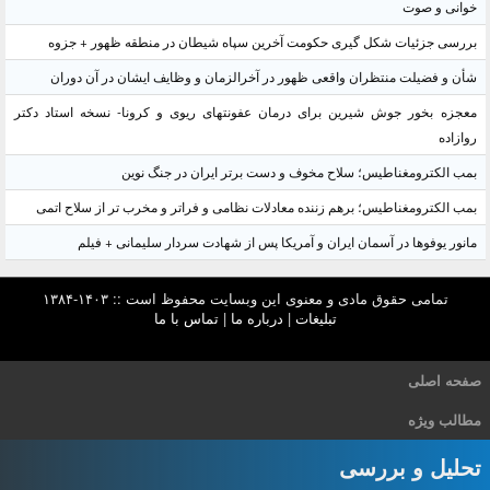
خوانی و صوت
بررسی جزئیات شکل گیری حکومت آخرین سپاه شیطان در منطقه ظهور + جزوه
شأن و فضیلت منتظران واقعی ظهور در آخرالزمان و وظایف ایشان در آن دوران
معجزه بخور جوش شیرین برای درمان عفونتهای ریوی و کرونا- نسخه استاد دکتر
روازاده
بمب الکترومغناطیس؛ سلاح مخوف و دست برتر ایران در جنگ نوین
بمب الکترومغناطیس؛ برهم زننده معادلات نظامی و فراتر و مخرب تر از سلاح اتمی
مانور یوفوها در آسمان ایران و آمریکا پس از شهادت سردار سلیمانی + فیلم
تمامی حقوق مادی و معنوی این وبسایت محفوظ است :: ۱۴۰۳-۱۳۸۴
تبلیغات
|
درباره ما
|
تماس با ما
صفحه اصلی
مطالب ویژه
تحلیل و بررسی