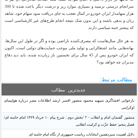
سرانجام درستی نرسید و بسیاری موارد ریز و درشت دیگر ‌باعث شده تا 300
هزار سهامدار ایران خودرو در کمال تعجب به جای دریافت سود سهام خود، شاهد
زیان و بدهی باشند و این بدون شک نتیجه انجام طرح‌های غیر کارشناسی است
که بیشتر جنبه سیاسی دارند.
به هر حال سال‌هاست که مصرف‌کننده ناراضی بوده و اگر در طول این سال‌ها،
بهانه‌هایی مانند اشتغالزایی و تولید ملی موجب حمایت‌های دولتی است، ‌اکنون
که ایران خودرو پس از 45 سال برای نخستین بار زیان‌ده شده، باید دید دفاع
مدیران چه ‌خواهد بود؟
مطالب مرتبط:
جدیدترین
مطالب
بازخوانی افشاگری سپهبد محمود منصور افسر ارشد اطلاعات مصر درباره هواپیمای
اوکراینی
منشور گفتمان امام و انقلاب - 7 /بخش دوم : شرح پیام ۱۰ خرداد ۱۳۶۹ امام خامنه ای/
فصل پنجم: حفظ عزّت و کرامت انقلابی
دلایل اهمیت سیزدهمین انتخابات ریاست جمهوری از نگاه امام خامنه ای