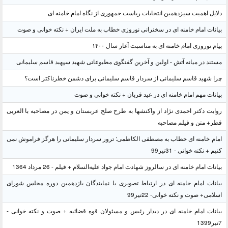
دلایل اهمیت سیزدهمین انتخابات ریاست جمهوری از نگاه امام خامنه ای
بیانات امام خامنه ای در سخنرانی نوروزی خطاب به ملت ایران + نکته خوانی و صوت
پیام نوروزی امام خامنه ای به مناسبت آغاز سال ۱۴۰۰
مستند در میانه آتش - اولین و آخرین گفتگوی مطبوعاتی شهید سپهبد قاسم سلیمانی
چرا شهید قاسم سلیمانی از سردار قاسم سلیمانی برای دشمن خطرناکتر است؟
بیانات مهم امام خامنه ای در عید قربان + نکته خوانی و صوت
روایت دکتر احمدی نژاد از واکنشها به طرح صلح عربستان و یمن در مصاحبه با العربی
قطر+ متن و فیلم مصاحبه
امام خامنه ای خطاب به مصطفی الکاظمی: ترور سردار سلیمانی را هرگز فراموش نمی
کنیم + نکته خوانی - 31تیر99
بیانات امام خامنه ای در سالروز شهادت امام جواد علیه‌السلام + فیلم - 26 مرداد 1364
بیانات امام خامنه ای در ارتباط تصویری با نمایندگان یازدهمین دوره مجلس شورای
اسلامی+ صوت و نکته خوانی- 22تیر99
بیانات امام خامنه ای در دیدار رئیس و مسئولان قوه قضائیه + صوت و نکته خوانی -
7تیر1399