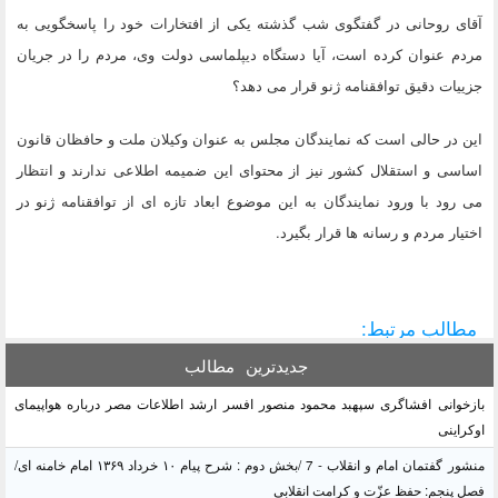
آقای روحانی در گفتگوی شب گذشته یکی از افتخارات خود را پاسخگویی به
مردم عنوان کرده است، آیا دستگاه دیپلماسی دولت وی، مردم را در جریان
جزییات دقیق توافقنامه ژنو قرار می دهد؟
این در حالی است که نمایندگان مجلس به عنوان وکیلان ملت و حافظان قانون
اساسی و استقلال کشور نیز از محتوای این ضمیمه اطلاعی ندارند و انتظار
می رود با ورود نمایندگان به این موضوع ابعاد تازه ای از توافقنامه ژنو در
اختیار مردم و رسانه ها قرار بگیرد.
مطالب مرتبط:
جدیدترین
مطالب
بازخوانی افشاگری سپهبد محمود منصور افسر ارشد اطلاعات مصر درباره هواپیمای
اوکراینی
منشور گفتمان امام و انقلاب - 7 /بخش دوم : شرح پیام ۱۰ خرداد ۱۳۶۹ امام خامنه ای/
فصل پنجم: حفظ عزّت و کرامت انقلابی