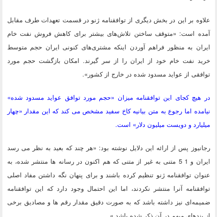
علاوه بر این در بخش دیگری از توافقنامه ژنو در قسمت تعهدات طرف مقابل
آمده است: «متوقف ساختن تلاش‌های بیشتر برای کاهش فروش نفت خام
ایران به منظور فراهم آوردن اینکه مشتری‌های کنونی ایران حجم متوسط
خرید نفت خام خود از ایران را از سر گیرند. امکان بازگشت حجم مورد
توافقی از عواید مسدود شده در خارج از کشور».
در هیچ کجای این توافقنامه میزان «حجم مورد توافق عواید مسدود شده»
نیامده اما رجوع به متن بیانیه کاخ سفید مشخص می کند که این مقدار «چهار
میلیارد و دویست میلیون دلار» است.
رجانیوز پس از ارائه این دلایل نوشته بود: «هر چند که بعید به نظر می رسد
ایران و 1 5 متنی به غیر از متنی که هم اکنون در رسانه ها منتشر شده، به
عنوان توافقنامه ژنو تنظیم کرده باشند و برای پنهان نگه داشتن مفاد اصلی
توافقنامه آنرا منتشر نکردند، اما این احتمال وجود دارد که این توافقنامه
ضمیمه‌ای نیز داشته باشد که به صورت دقیق مقدار رقم ها و مصادیق برخی
از بندهای مبهم در آن ذکر شده باشد.»