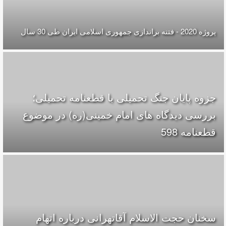
پروژه 2020 - فتنه براندازی جمهوری اسلامی ایران طی 30 سال
جزوه پایان جنگ تحمیلی با قطعنامه تحمیلی؛
بررسی دیدگاه های امام خمینی(ره) در موضوع
قطعنامه 598
سخنان حجت الاسلام آقاتهرانی درباره اتهام