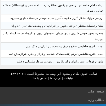
بیانات امام خامنه ای در سی و یکمین سالگرد رحلت امام خمینی (رحمه‌الله) + نکته
خوانی و صوت
بررسی جزئیات شکل گیری حکومت آخرین سپاه شیطان در منطقه ظهور + جزوه
شأن و فضیلت منتظران واقعی ظهور در آخرالزمان و وظایف ایشان در آن دوران
معجزه بخور جوش شیرین برای درمان عفونتهای ریوی و کرونا- نسخه استاد دکتر
روازاده
بمب الکترومغناطیس؛ سلاح مخوف و دست برتر ایران در جنگ نوین
بمب الکترومغناطیس؛ برهم زننده معادلات نظامی و فراتر و مخرب تر از سلاح اتمی
مانور یوفوها در آسمان ایران و آمریکا پس از شهادت سردار سلیمانی + فیلم
تمامی حقوق مادی و معنوی این وبسایت محفوظ است :: ۱۴۰۳-۱۳۸۴
تبلیغات
|
درباره ما
|
تماس با ما
صفحه اصلی
مطالب ویژه