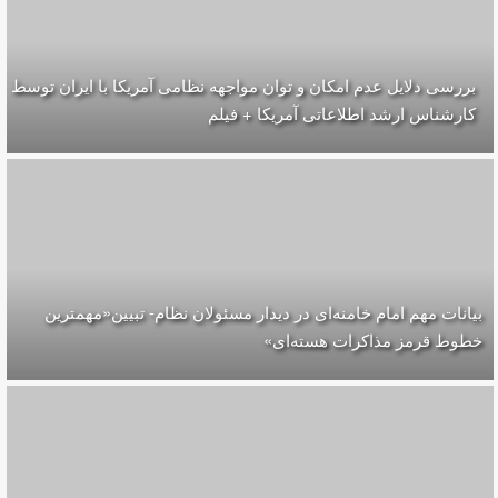
بررسی دلایل عدم امکان و توان مواجهه نظامی آمریکا با ایران توسط
کارشناس ارشد اطلاعاتی آمریکا + فیلم
بیانات مهم امام خامنه‌ای در دیدار مسئولان نظام- تبیین«مهمترین
خطوط قرمز مذاکرات هسته‌ای»