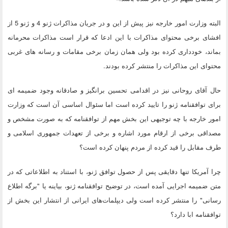
البته وزارت امور خارجه نیز پیش از این و در جریان مذاکرات ژنو 4 و ژنو 5 از
افشای برخی محتوای مذاکرات با این ادعا که قرار است مذاکرات محرمانه
بماند، خودداری کرده بود ولی همان زمان برخی مقامات و رسانه های غربی
محتوای این مذاکرات را منتشر کرده بودند.
حال آقای روحانی نیز در اقدامی تحسین برانگیز و صادقانه وجود ضمیمه ای
برای توافقنامه ژنو را تایید کرده است اما سئوال اساسی آن است که وزارت
امور خارجه با چه توجیهی این بخش مهم از توافقنامه که به صورت مشخص و
مصداقی برخی از ارقام مورد اشاره و برخی از تعهدات جمهوری اسلامی و
طرف مقابل را قید کرده از مردم پنهان کرده است؟
چرا آمریکا تنها دقایقی پس از حصول توافق ژنو، با استناد به اطلاعاتی که در
متن ضمیمه اجرایی آمده است، در توضیح توافقنامه ژنو، بیاینه یا "برگه اطلاع
رسانی" را منتشر کرده است ولی دیپلمات‌های ایرانی از انتشار این بخش از
توافقنامه ابا دارد؟