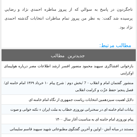
تاجگردون در پاسخ به سوالي كه از پيروز مناظره احمدي نژاد و رضايي
پرسيده شد گفت: به نظر من پیروز تمام مناظرات انتخابات گذشته احمدی
نژاد بود.
مطالب مرتبط:
جدیدترین
مطالب
بازخوانی افشاگری سپهبد محمود منصور افسر ارشد اطلاعات مصر درباره هواپیمای
اوکراینی
منشور گفتمان امام و انقلاب - 7 /بخش دوم : شرح پیام ۱۰ خرداد ۱۳۶۹ امام خامنه ای/
فصل پنجم: حفظ عزّت و کرامت انقلابی
دلایل اهمیت سیزدهمین انتخابات ریاست جمهوری از نگاه امام خامنه ای
بیانات امام خامنه ای در سخنرانی نوروزی خطاب به ملت ایران + نکته خوانی و صوت
پیام نوروزی امام خامنه ای به مناسبت آغاز سال ۱۴۰۰
مستند در میانه آتش - اولین و آخرین گفتگوی مطبوعاتی شهید سپهبد قاسم سلیمانی