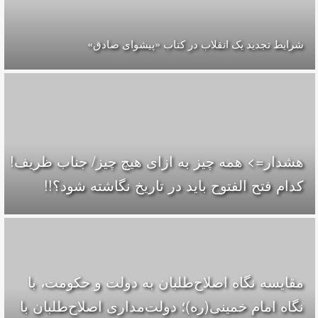
شرایط تجدید یک انقلاب در کتاب «پیشوای صادق»
هشدار=> همه چیز به ازای هیچ چیز/ جناب ظریف!
کدام فتح الفتوح باید در تاریخ نگاشته شود؟!!
مقایسه‌ نگاه اصلاح‌طلبان به دولت و حکومت، با
نگاه امام خمینی(ره)؛ دولت‌مداری اصلاح‌طلبان با