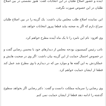
آينده و حضور اصلاح طلبان در اين انتخابات گفت: هنوز نشستی در بین اصلاح
طلبان در اين خصوص صورت نگرفت.
اين نماينده اصلاح طلب مجلس بيان داشت: یک گزینه را در بین اصلاح طلبان
سراغ دارم که اگر به صحنه بیاید قطعا پیروز انتخابات خواهد شد.
وي افزود: نام اين نامزد را تا یک ماه آینده مطرح خواهم كرد.
نائب رئیس کمیسیون بودجه مجلس از ديدارهاي خود با محسن رضايي گفت و
در خصوص احتمال حمايت از اين گزينه بيان داشت: اگر وي در صحبت هایش و
عملکردش به این گفته ها و موارد من كه در ديدارم با وي مطرح شد عمل کند
قطعا از ایشان حمایت خواهم کرد.
وي رضايي را سرمايه مملكت دانست و گفت: دكتر رضايي اگر بخواهد سطوح
گذشته را ادامه دهد قطعا از ایشان حمایت نمی کنم.