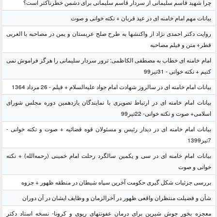
چرا شهید قاسم سلیمانی از سردار قاسم سلیمانی برای دشمن خطرناکتر است؟
بیانات مهم امام خامنه ای در عید قربان + نکته خوانی و صوت
روایت دکتر احمدی نژاد از واکنشها به طرح صلح عربستان و یمن در مصاحبه با العربی
قطر+ متن و فیلم مصاحبه
امام خامنه ای خطاب به مصطفی الکاظمی: ترور سردار سلیمانی را هرگز فراموش نمی
کنیم + نکته خوانی - 31تیر99
بیانات امام خامنه ای در سالروز شهادت امام جواد علیه‌السلام + فیلم - 26 مرداد 1364
بیانات امام خامنه ای در ارتباط تصویری با نمایندگان یازدهمین دوره مجلس شورای
اسلامی+ صوت و نکته خوانی- 22تیر99
بیانات امام خامنه ای در دیدار رئیس و مسئولان قوه قضائیه + صوت و نکته خوانی -
7تیر1399
بیانات امام خامنه ای در سی و یکمین سالگرد رحلت امام خمینی (رحمه‌الله) + نکته
خوانی و صوت
بررسی جزئیات شکل گیری حکومت آخرین سپاه شیطان در منطقه ظهور + جزوه
شأن و فضیلت منتظران واقعی ظهور در آخرالزمان و وظایف ایشان در آن دوران
معجزه بخور جوش شیرین برای درمان عفونتهای ریوی و کرونا- نسخه استاد دکتر