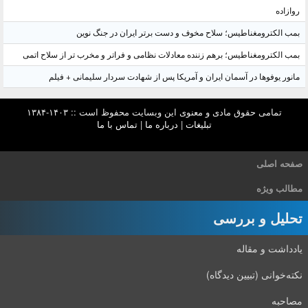
روازاده
بمب الکترومغناطیس؛ سلاح مخوف و دست برتر ایران در جنگ نوین
بمب الکترومغناطیس؛ برهم زننده معادلات نظامی و فراتر و مخرب تر از سلاح اتمی
مانور یوفوها در آسمان ایران و آمریکا پس از شهادت سردار سلیمانی + فیلم
تمامی حقوق مادی و معنوی این وبسایت محفوظ است :: ۱۴۰۳-۱۳۸۴
تبلیغات
|
درباره ما
|
تماس با ما
صفحه اصلی
مطالب ویژه
تحلیل و بررسی
یادداشت و مقاله
نکته‌خوانی (تبیین دیدگاه)
مصاحبه