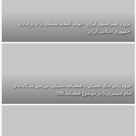
پروژه لیبیزاسیون ایران - خواب آشفته شیطان برای براندازی
جمهوری اسلامی ایران
جزوه پایان جنگ تحمیلی با قطعنامه تحمیلی؛ بررسی دیدگاه های
امام خمینی(ره) در موضوع قطعنامه 598