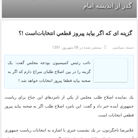
گذر از اندیشه امام
گزينه ای كه اگر بيايد پيروز قطعي انتخابات‌است !؟
دسته:
سیاسی
منتشر شده در 08 شهریور 1391
نائب رئیس کمیسیون بودجه مجلس گفت: یک
گزینه را در بین اصلاح طلبان سراغ دارم که اگر به
صحنه بیاید قطعا پیروز انتخابات خواهد شد !
يك نماينده اصلاح طلب مجلس از يكي از نامزدهاي اين جناح براي رياست
جمهوري آينده خبر داد و گفت: اين نامزد اصلاح طلب اگر به صحنه بيايد پيروز
قطعي انتخابات است.
غلامرضا تاجگردون،‌ در يك نشست خبري با اشاره به انتخابات رياست جمهوري