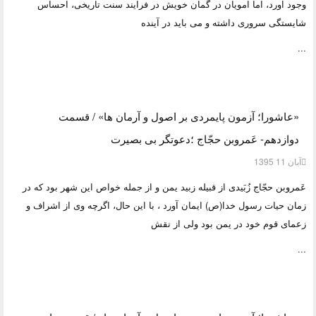
وجود آورد، اما امویان در گمان خویش در فرایند سنت تاریخی، احساس
شایستگی سروری داشته و می باید در آینده
...
«عاشورا؛ آزمون پایمردی بر اصول و آرمان ها» / قسمت
دوازدهم- عَمروبن ‌حجّاج ؛دعوتگر بی بصیرت
آبان 11 1395
عَمروبن ‌حجّاج زُبَیدی از قبیله زبید یمن و از جمله خواص این شهر بود که در
زمان حیات رسول خدا(ص) ایمان آورد ، با این حال، اگرچه وی از اشراف و
زعمای قوم خود در یمن بود ولی از نقش
...