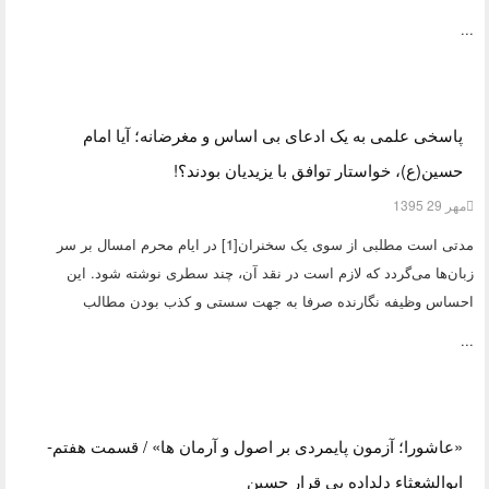
...
پاسخی علمی به یک ادعای بی اساس و مغرضانه؛ آیا امام
حسین(ع)، خواستار توافق با یزیدیان بودند؟!
مهر 29 1395
مدتی است مطلبی از سوی یک سخنران[1] در ایام محرم امسال بر سر
زبان‌ها می‌گردد که لازم است در نقد آن، چند سطری نوشته شود. این
احساس وظیفه نگارنده صرفا به جهت سستی و کذب بودن مطالب
...
«عاشورا؛ آزمون پایمردی بر اصول و آرمان ها» / قسمت هفتم-
ابوالشعثاء دلداده بی قرار حسین