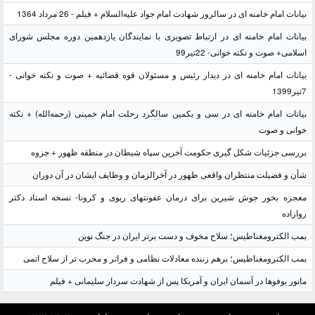
بیانات امام خامنه ای در سالروز شهادت امام جواد علیه‌السلام + فیلم - 26 مرداد 1364
بیانات امام خامنه ای در ارتباط تصویری با نمایندگان یازدهمین دوره مجلس شورای
اسلامی+ صوت و نکته خوانی- 22تیر99
بیانات امام خامنه ای در دیدار رئیس و مسئولان قوه قضائیه + صوت و نکته خوانی -
7تیر1399
بیانات امام خامنه ای در سی و یکمین سالگرد رحلت امام خمینی (رحمه‌الله) + نکته
خوانی و صوت
بررسی جزئیات شکل گیری حکومت آخرین سپاه شیطان در منطقه ظهور + جزوه
شأن و فضیلت منتظران واقعی ظهور در آخرالزمان و وظایف ایشان در آن دوران
معجزه بخور جوش شیرین برای درمان عفونتهای ریوی و کرونا- نسخه استاد دکتر
روازاده
بمب الکترومغناطیس؛ سلاح مخوف و دست برتر ایران در جنگ نوین
بمب الکترومغناطیس؛ برهم زننده معادلات نظامی و فراتر و مخرب تر از سلاح اتمی
مانور یوفوها در آسمان ایران و آمریکا پس از شهادت سردار سلیمانی + فیلم