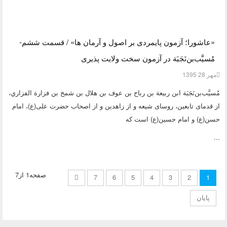
«عاشورا؛ آزمون پایمردی بر اصول و آرمان ها» / قسمت ششم-
مُسیَّب‌بن‌نَجَبَة‌ در آزمون سخت ولایت پذیری
مهر 28 1395
مُسیَّب‌بن‌نَجَبَة‌ ابن ربيعة بن رباح بن عوف بن هلال بن شمخ بن فزارة الفزاري،
از قدمای تابعین، روسای شیعه و از زاهدین و از اصحاب حضرت علی(ع)، امام
حسن(ع) و امام حسین(ع) است که
...
صفحه1 از7
7
6
5
4
3
2
1
پایان