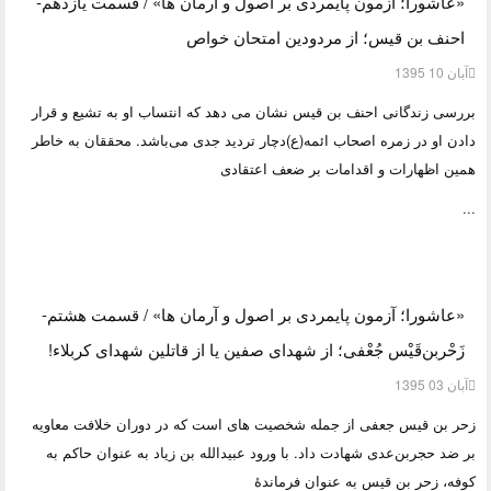
«عاشورا؛ آزمون پایمردی بر اصول و آرمان ها» / قسمت یازدهم-
احنف بن قیس؛ از مردودین امتحان خواص
آبان 10 1395
بررسی زندگانی احنف بن قیس نشان می دهد که انتساب او به تشیع و قرار
دادن او در زمره اصحاب ائمه(ع)دچار تردید جدی می‌باشد. محققان به خاطر
همین اظهارات و اقدامات بر ضعف اعتقادی
...
«عاشورا؛ آزمون پایمردی بر اصول و آرمان ها» / قسمت هشتم-
زَحْر‌بن‌قَیْس جُعْفی؛ از شهدای صفین یا از قاتلین شهدای کربلاء!
آبان 03 1395
زحر بن قیس جعفی از جمله شخصیت های است که در دوران خلافت معاویه
بر ضد حجربن‌عدی شهادت داد. با ورود عبیدالله بن زیاد به عنوان حاکم به
کوفه، زحر بن قیس به عنوان فرماندۀ