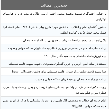
جدیدترین
مطالب
بازخوانی افشاگری سپهبد محمود منصور افسر ارشد اطلاعات مصر درباره هواپیمای
اوکراینی
منشور گفتمان امام و انقلاب - 7 /بخش دوم : شرح پیام ۱۰ خرداد ۱۳۶۹ امام خامنه ای/
فصل پنجم: حفظ عزّت و کرامت انقلابی
دلایل اهمیت سیزدهمین انتخابات ریاست جمهوری از نگاه امام خامنه ای
بیانات امام خامنه ای در سخنرانی نوروزی خطاب به ملت ایران + نکته خوانی و صوت
پیام نوروزی امام خامنه ای به مناسبت آغاز سال ۱۴۰۰
مستند در میانه آتش - اولین و آخرین گفتگوی مطبوعاتی شهید سپهبد قاسم سلیمانی
چرا شهید قاسم سلیمانی از سردار قاسم سلیمانی برای دشمن خطرناکتر است؟
بیانات مهم امام خامنه ای در عید قربان + نکته خوانی و صوت
روایت دکتر احمدی نژاد از واکنشها به طرح صلح عربستان و یمن در مصاحبه با العربی
قطر+ متن و فیلم مصاحبه
امام خامنه ای خطاب به مصطفی الکاظمی: ترور سردار سلیمانی را هرگز فراموش نمی
کنیم + نکته خوانی - 31تیر99