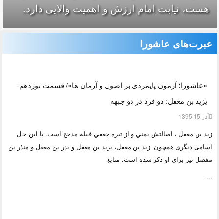
هست، نیابت امام ارزش و اهمیت والایی دارد.
عبرت‌های عاشورا
«عاشورا؛ آزمون پایمردی بر اصول و آرمان ها»/ قسمت نوزدهم-
یزید بن مغفل: دو فرد در دو جبهه
آذر 15 1395
زيد بن مغفل ، اصالتش يمني و از تيره‏ جعفي قبيله مذحج است. با این حال
اسامی دیگری همچون، زید بن معقل، یزید بن مغفل و بدر بن معقل و منذر بن
مفضل نیز برای او ذکر شده است. منابع
...