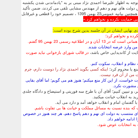
جه به اظهار علیرضا احمدی نژاد مبنی بر به "یادماندنی شدن یکشنبه
د رئیس دولت های نهم و دهم از مهندس مشایی تلقی می کردند، ضمن تأکید
بر مواضع اعلامی خویش در جلسه قبلی با دبیران استان ها در 13 آبان 1395 و همچنین بیانیه عمومی23 بهمن 1395 ، تصمیم خود را قطعی و غیرقابل
ایی حمایت نکرده و نخواهم کرد.»
ی نهایی ایشان در آن جلسه بدین شرح بوده است:
کرده و نخواهم کرد؛
عیه رسمی 23 بهمن 95 گفتم.
 من وارد عرصه انتخابات شده.
یت از کاندیدایی خاص باشد،
در قالب شورای بازخوانی
نباید
صورت
 نظام و انقلاب، سکوت کنم.
ع یا محروم کرد؛
اینکه کسی بگوید احمدی نژاد را دوست دارم، جرم
ت من از آن فرد نیست.
ورت خواست، از این کار منع میکنم؛ هنوز هم می گویم؛ اما آقای بقایی
ن مشورت نکرد.
، و تبیین کنیم؛ آقای آن با طرح سه فوریتی و استیضاح و دادگاه جلدی
رید به انقلاب خیانت میکنید.
 گفتمان امام و انقلاب خواهد آمد و دارد می آید.
ست که بنده نسبت به مسائل مملکت و خیانت ها بی تفاوت باشم.
 های منتسب به دولت ای نهم و دهم پاسخ دهم، هر چند هنوز در خصوص
ادامه خواهم داد.
 به انتخابات عوض شود.