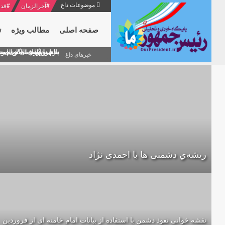
موضوعات داغ
#
آخرالزمان
#
قدر
صفحه اصلی
مطالب ویژه
ت
منشور گفتمان امام و انقلاب - 7 /بخش دوم : شرح پیام ۱۰ خرداد ۱۳۶۹ امام خامنه ای/ فص
پیام نوروزی امام خامنه 
دلایل اهمیت سیزدهمین
بیانات امام خامنه ای
بازخوانی افشاگری سپه
خبرهای داغ
ریشه‌ي دشمنی ها با احمدی نژاد
نقشه خوانی نفوذ دشمن با استفاده از بیانات امام خامنه ای از فروردین