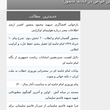
 خواص در حادثه عاشورا
جدیدترین
مطالب
بازخوانی افشاگری سپهبد محمود منصور افسر ارشد
اطلاعات مصر درباره هواپیمای اوکراینی
منشور گفتمان امام و انقلاب - 7 /بخش دوم : شرح پیام ۱۰
خرداد ۱۳۶۹ امام خامنه ای/ فصل پنجم: حفظ عزّت و کرامت
انقلابی
دلایل اهمیت سیزدهمین انتخابات ریاست جمهوری از نگاه
امام خامنه ای
بیانات امام خامنه ای در سخنرانی نوروزی خطاب به ملت
ایران + نکته خوانی و صوت
پیام نوروزی امام خامنه ای به مناسبت آغاز سال ۱۴۰۰
مستند در میانه آتش - اولین و آخرین گفتگوی مطبوعاتی
شهید سپهبد قاسم سلیمانی
چرا شهید قاسم سلیمانی از سردار قاسم سلیمانی برای