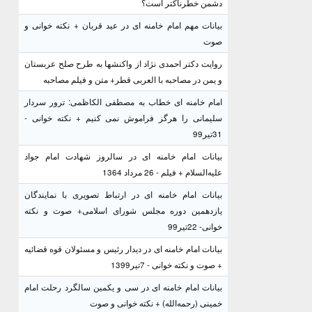
دشمن خطرناکتر است؟
بیانات مهم امام خامنه ای در عید قربان + نکته خوانی و
صوت
روایت دکتر احمدی نژاد از واکنشها به طرح صلح عربستان
و یمن در مصاحبه با العربی قطر+ متن و فیلم مصاحبه
امام خامنه ای خطاب به مصطفی الکاظمی: ترور سردار
سلیمانی را هرگز فراموش نمی کنیم + نکته خوانی -
31تیر99
بیانات امام خامنه ای در سالروز شهادت امام جواد
علیه‌السلام + فیلم - 26 مرداد 1364
بیانات امام خامنه ای در ارتباط تصویری با نمایندگان
یازدهمین دوره مجلس شورای اسلامی+ صوت و نکته
خوانی- 22تیر99
بیانات امام خامنه ای در دیدار رئیس و مسئولان قوه قضائیه
+ صوت و نکته خوانی - 7تیر1399
بیانات امام خامنه ای در سی و یکمین سالگرد رحلت امام
خمینی (رحمه‌الله) + نکته خوانی و صوت