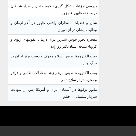
بررسی جزئیات شکل گیری حکومت آخرین سپاه شیطان
در منطقه ظهور + جزوه
شأن و فضیلت منتظران واقعی ظهور در آخرالزمان و
وظایف ایشان در آن دوران
معجزه بخور جوش شیرین برای درمان عفونتهای ریوی و
کرونا- نسخه استاد دکتر روازاده
بمب الکترومغناطیس؛ سلاح مخوف و دست برتر ایران در
جنگ نوین
بمب الکترومغناطیس؛ برهم زننده معادلات نظامی و فراتر
و مخرب تر از سلاح اتمی
مانور یوفوها در آسمان ایران و آمریکا پس از شهادت
سردار سلیمانی + فیلم