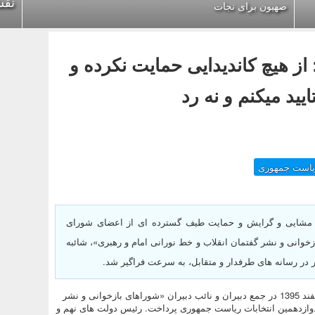
نقش
صهیون برای نجات
هم=> دکتر احمدی نژاد - 14/12/1395: از هیچ کاندیدایی حمایت نکرده و
ید میکنم و نه رد
ریاست جمهوری
ندس مشایی و گرایش و حمایت طیف گسترده ای از اعضای شورای
وانی و نشر گفتمان انقلاب و خط نورانی امام و رهبری»، شائبه
 در رسانه های طرفدار و متقابل، به سرعت فراگیر شد.
به گزارش «پايگاه خبري تحليلي رئيس جمهور ما»؛ دکتر احمدی نژاد، 14 اسفند 1395 در جمع دبیران و نائب دبیران «شوراهای بازخوانی و نشر
دوازدهمین انتخابات ریاست جمهوری پرداخت. رئیس دولت های نهم و