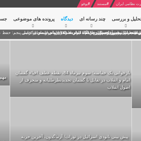
ت نظامی ایران
#
مستند
#
یوفو
حلیل و بررسی
چند رسانه ای
دیدگاه‌
پرونده های موضوعی
جست
ل پنجم: حفظ عزّت و کرامت انقلابی
ای به مناسبت آغاز سال ۱۴۰۰
 انتخابات ریاست جمهوری از نگاه امام خامنه ای
 در سخنرانی نوروزی خطاب به ملت ایران + نکته خوانی و صوت
بد محمود منصور افسر ارشد اطلاعات مصر درباره هواپیمای اوکراینی
بازخوانی یک حماسه؛ سوم تیرماه 84، نقطه عطف احیاء گفتمان
مهم:
امام و انقلاب در تقابل با گفتمان تجدیدنظرطلبانه و منحرف از
اصول انقلاب
پیش بینی نابودی اسرائیل در تورات/ آرماگدون، آخرین حربه