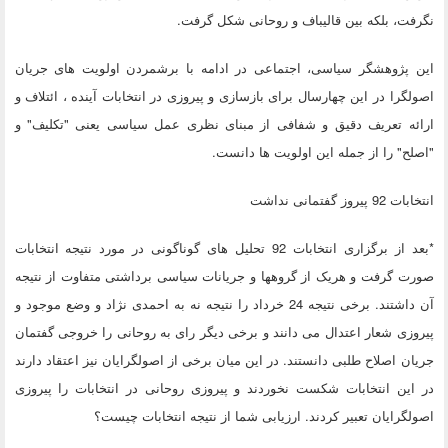
نگرفت، بلکه بین قالیباف و روحانی شکل گرفت.
این پ‍ژوهشگر سیاسی، اجتماعی در ادامه با برشمردن اولویت های جریان
اصولگرا در این چهارسال برای بازسازی و پیروزی در انتخابات آینده ، ائتلاف و
ارائه تعریف دقیق و شفافی از مبنای نظری عمل سیاسی یعنی "تکلیف" و
"اصلح" را از جمله این اولویت ها دانست.
انتخابات 92 پیروز گفتمانی نداشت
*بعد از برگزاری انتخابات 92 تحلیل های گوناگونی در مورد نتیجه انتخابات
صورت گرفت و هریک از گروهها و جریانات سیاسی برداشتی متفاوت از نتیجه
آن داشتند. برخی نتیجه 24 خرداد را نتیجه نه به احمدی نژاد و وضع موجود و
پیروزی شعار اعتدال می دانند و برخی دیگر رای به روحانی را خروجی گفتمان
جریان اصلاح طلبی دانستند. در این میان برخی از اصولگرایان نیز اعتقاد دارند
در این انتخابات شکست نخوردند و پیروزی روحانی در انتخابات را پیروزی
اصولگرایان تعبیر کردند. ارزیابی شما از نتیجه انتخابات چیست؟