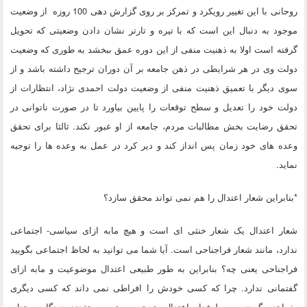
روحانی با این تغییر رویکرد و تمرکز بر روی گزارش دهی 100 روزه از وضعیت
موجود به دنبال این است که با تیره و تارتر نشان دادن وضعیتی که تحویل
گرفته است اولا به ذهنیت منفی از این دوره عمق ببخشد به طوری که وضعیت
دولت وی در هر شرایطی در ذهن جامعه بر آن دوران ترجیح داشته باشد و از
سوی دیگر با تعمیق ذهنیت منفی از وضعیت دولت احمدی نژاد، انتظارات از
دولت خود را تعدیل و سطح توقعات را پایین بیاورد تا در صورت ناتوانی در
تحقق رضایت بخش مطالبات مردم، جامعه از او عبور نکند. ثالثا برای تحقق
وعده های خود زمان پس انداز کند و دیر کرد در عمل به وعده ها را توجیه
نماید.
*بنابراین شعار اعتدال را هم نمی تواند محقق سازد؟
شعار اعتدال یک شعار خنثی ای است و هیچ مابه ازای سیاسی- اجتماعی
ندارد، مانند شعار فراجناحی است. آیا شما می توانید به لحاظ اجتماعی بگویید
فراجناحی یعنی چه؟ بنابراین به طور طبیعی اعتدال موضوعیت و مابه ازای
گفتمانی ندارد. چرا که کسی خودش را افراطی نمی داند که کسی دیگری
بخواهد بگوید من طرفدار اعتدال هستم و همه معتقدند دیدگاه معتدل،