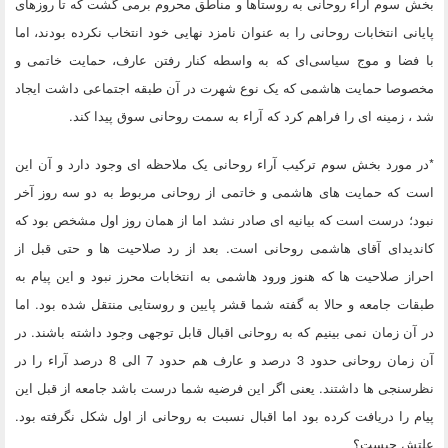
بخش سوم آراء روحانی به روستاها و مناطق محروم برمی گشت که تا روزهای
پایانی انتخابات روحانی را به عنوان نامزد نهایی خود انتخاب نکرده بودند، اما
با فضا و موج سیاسی‌ای که به واسطه کنار رفتن عارف، حمایت خاتمی و
مخصوصا حمایت هاشمی که یک نوع شهرت در آن طبقه اجتماعی داشت ایجاد
شد ، زمینه ای را فراهم کرد که آراء به سمت روحانی سوق پیدا کند.
*در مورد بخش سوم ترکیب آراء روحانی یک ملاحظه ای وجود دارد و آن این
است که حمایت های هاشمی و خاتمی از روحانی مربوط به دو سه روز آخر
نبود؛ درست است که بیانیه ای صادر نشد اما از همان روز اول مشخص بود که
کاندیدای آقای هاشمی روحانی است. بعد از رد صلاحیت ها و حتی قبل از
احراز صلاحیت ها که هنوز ورود هاشمی به انتخابات محرز نبود و این پیام به
طبقات جامعه و حالا به گفته شما قشر پایین و روستایی منتقل شده بود. اما
در آن زمان نمی بینیم که به روحانی اقبال قابل توجهی وجود داشته باشند. در
آن زمان روحانی حدود 3 درصد و عارف هم حدود 7 الی 8 درصد آراء را در
نظرسنجی ها داشتند. یعنی اگر این فرضیه شما درست باشد جامعه از قبل این
پیام را دریافت کرده بود اما اقبال نسبت به روحانی از اول شکل نگرفته بود.
علتش چیست؟