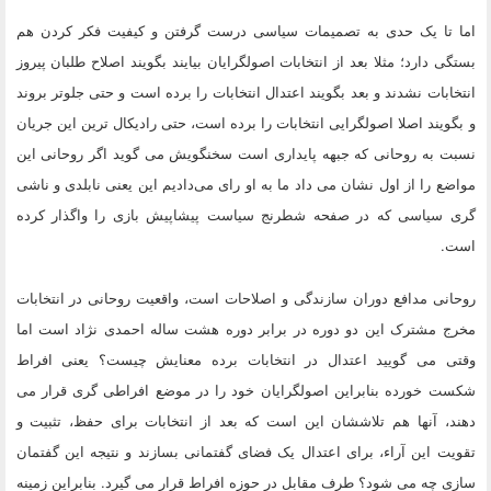
اما تا یک حدی به تصمیمات سیاسی درست گرفتن و کیفیت فکر کردن هم
بستگی دارد؛ مثلا بعد از انتخابات اصولگرایان بیایند بگویند اصلاح طلبان پیروز
انتخابات نشدند و بعد بگویند اعتدال انتخابات را برده است و حتی جلوتر بروند
و بگویند اصلا اصولگرایی انتخابات را برده است، حتی رادیکال ترین این جریان
نسبت به روحانی که جبهه پایداری است سخنگویش می گوید اگر روحانی این
مواضع را از اول نشان می داد ما به او رای می‌دادیم این یعنی نابلدی و ناشی
گری سیاسی که در صفحه شطرنج سیاست پیشاپیش بازی را واگذار کرده
است.
روحانی مدافع دوران سازندگی و اصلاحات است، واقعیت روحانی در انتخابات
مخرج مشترک این دو دوره در برابر دوره هشت ساله احمدی نژاد است اما
وقتی می گویید اعتدال در انتخابات برده معنایش چیست؟ یعنی افراط
شکست خورده بنابراین اصولگرایان خود را در موضع افراطی گری قرار می
دهند، آنها هم تلاششان این است که بعد از انتخابات برای حفظ، تثبیت و
تقویت این آراء، برای اعتدال یک فضای گفتمانی بسازند و نتیجه این گفتمان
سازی چه می شود؟ طرف مقابل در حوزه افراط قرار می گیرد. بنابراین زمینه