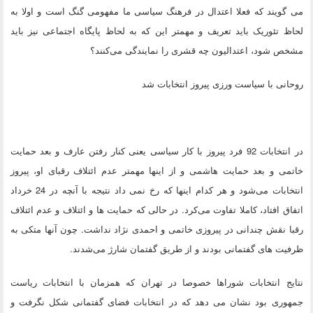
می گویند که فعلا اعتدال در فرهنگ سیاسی ما مفهومی گنگ است و اولا به
لحاظ تئوریک باید تعریف و مهمتر این که به لحاظ پایگاه اجتماعی نیز باید
مشخص شود، اعتدالیون چه قشری را نمایندگی می‌کنند؟
روحانی با سیاست ورزی پیروز انتخابات شد
در انتخابات 92 فرد پیروز با کار سیاسی یعنی کنار رفتن عارف و بعد حمایت
خاتمی و بعد حمایت هاشمی و از اینها مهمتر عدم ائتلاف رقبای او، پیروز
انتخابات می‌شود و هر کدام اینها که رخ نمی داد نتیجه با آنچه در 24 خرداد
اتفاق افتاد، کاملا تفاوت می‌کرد. در حالی که حمایت ها و ائتلاف و عدم ائتلاف
رقبا نقش چندانی در پیروزی خاتمی و احمدی نژاد نداشت. چون آنها متکی به
ظرفیت های گفتمانی بودند و از طریق گفتمان شارژ می‌شدند.
نتایج انتخابات شوراها خصوصا در تهران که همزمان با انتخابات ریاست
جمهوری بود نشان می دهد که در انتخابات فضای گفتمانی شکل نگرفت و