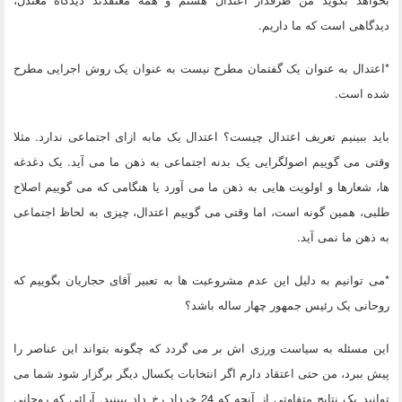
دیدگاهی است که ما داریم.
*اعتدال به عنوان یک گفتمان مطرح نیست به عنوان یک روش اجرایی مطرح
شده است.
باید ببینیم تعریف اعتدال چیست؟ اعتدال یک مابه ازای اجتماعی ندارد. مثلا
وقتی می گوییم اصولگرایی یک بدنه اجتماعی به ذهن ما می آید. یک دغدغه
ها، شعارها و اولویت هایی به ذهن ما می آورد یا هنگامی که می گوییم اصلاح
طلبی، همین گونه است، اما وقتی می گوییم اعتدال، چیزی به لحاظ اجتماعی
به ذهن ما نمی آید.
*می توانیم به دلیل این عدم مشروعیت ها به تعبیر آقای حجاریان بگوییم که
روحانی یک رئیس جمهور چهار ساله باشد؟
این مسئله به سیاست ورزی اش بر می گردد که چگونه بتواند این عناصر را
پیش ببرد، من حتی اعتقاد دارم اگر انتخابات یکسال دیگر برگزار شود شما می
توانید یک نتایج متفاوتی از آنچه که 24 خرداد رخ داد ببینید. آرائی که روحانی