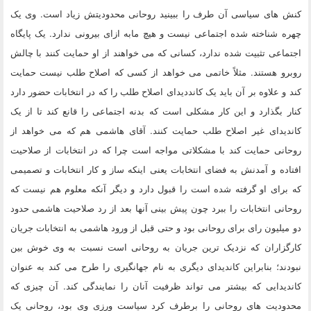
کنش های سیاسی آن طرف را ببینید روحانی محدودیتش زیاد است. وی یک
چهره شناخته شده اجتماعی نیست و هیچ مابه ازای بیرونی ندارد. یک پایگاه
اجتماعی تثبیت شده ندارد، کسانی که می خواهند از او حمایت کنند با چالش
روبرو هستند. مثلاً خاتمی می خواهد از کسی که اصلاح طلب نیست حمایت
کند و علاوه بر آن باید یک کانددیدای اصلاح طلب را که در انتخابات حضور دارد
کنار بگذارد و این کار مشکلی است که بدنه اجتماعی را قانع کند تا از یک
کاندیدای غیر اصلاح طلب حمایت کنند. آقای هاشمی هم که می خواهد از
روحانی حمایت کند با مشکلاتی مواجه است چرا که در انتخابات از صلاحیت
افتاده و آمدنش به فضای انتخابات یعنی اینکه ساز و کار انتخابات و تصمیمی
که برای او گرفته شده است را قبول دارد و دیگر آنکه معلوم هم نیست که
روحانی انتخابات را ببرد چون پیش بینی آنها بعد از رد صلاحیت هاشمی حدود
دو میلیون رای برای روحانی بود و حتی قبل از ورود هاشمی به انتخابات جریان
کارگزاران که نزدیک ترین جریان به روحانی است نسبت به وی خوش بین
نبودند؛ بنابراین کاندیدای دیگری به نام جهانگیری را طرح می کند به عنوان
کاندیدایی که بیشتر می تواند ظرفیت آنان را نمایندگی کند. آن چیزی که
محدودیت های روحانی را برطرف کرد سیاست ورزی وی بود، روحانی یک