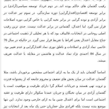
رقیب گفتمان های حاکم بوده اند. در دوم خرداد توسعه سیاسی(آزادی) در
برابر توسعه اقتصادی(اقتدارگرایی) دوره سازندگی، در سوم تیر عدالت در
برابر آزادی و توده گرایی در برابر نخبه گرایی یا خاص گرایی دوره اصلاحات
قرار می گیرد اما اعتدال، گفتمانی در برابر عدالت نیست. جدی ترین رقیب
اصلی روحانی در انتخابات، قالیباف بود که با هر تحلیلی از ذهنیت اجتماعی در
جناح مقابل اعتدال یعنی افراط یا تفریط قرار نمی گیرد. در حالیکه در سال 76
خاتمی نماد آزادی و اصلاحات و ناطق نوری نماد اقتدارگرایی و عدم تغییر بود.
در سال 84 احمدی نژاد نماد عدالت و هاشمی در مقابله با عدالت تعریف
میشد.
اساسا گفتمان باید از یک ما به ازای اجتماعی مشخص برخوردار باشد، مثلا
گفتمان عدالت در میان بخش های ضعیف و محروم جامعه که از پشتوانه قدرت
و ثروت تهی هستند و جریانات اسلام گرا دارای ظرفیت و موقعیت است یا
گفتمان آزادی در میان نخبگان و جریان عمدتا سکولار دارای ظرفیت و عقبه
اجتماعی است اما برای اعتدال چنین ما به ازای خارجی وجود ندارد. این تنها
موضع بنده نیست بلکه افرادی مثل حجاریان حتی یک ماه بعد از انتخابات نیز