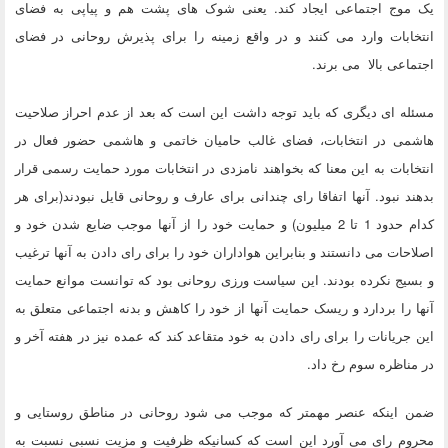
یک موج اجتماعی ایجاد کند. یعنی شوک های پشت هم و پیاپی به فضای
انتخابات وارد می کنند و در واقع زمینه را برای پذیرش روحانی در فضای
اجتماعی بالا می برند.
مسئله ای دیگری که باید توجه داشت این است که بعد از عدم احراز صلاحیت
هاشمی در انتخابات، فضای غالب حامیان خاتمی و هاشمی حضور فعال در
انتخابات به این معنا که بخواهند نامزدی در انتخابات مورد حمایت رسمی قرار
بدهند نبود. آنها اتفاقا رای چندانی برای عارف و روحانی قایل نبودند(برای هر
کدام حدود 1 تا 2 میلیون) و حمایت خود را از آنها موجب ضایع شدن خود و
اصلاحات می دانستند و بنابراین هواداران خود را برای رای دادن به آنها ترغیب
و بسیج نکرده بودند. این سیاست ورزی روحانی بود که توانست موانع حمایت
آنها را بردارد و ریسک حمایت آنها از خود را کاهش و بدنه اجتماعی متعلق به
این جریانات را برای رای دادن به خود متقاعد کند که عمده نیز در هفته آخر و
در مناظره سوم رخ داد.
ضمن اینکه عنصر مهمتر که موجب می شود روحانی در مناطق روستایی و
محروم رای می آورد این است که کسانیکه ظرفیت و مزیت نسبی نسبت به