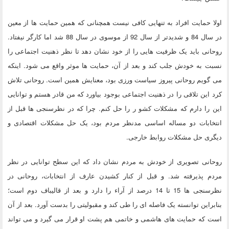
اولا حمایت افراد به تنهایی کافی نیست همچنانی که همین حمایت ها از معین
در سال 84 و شدیدتر از سال 92 از موسوی در سال 88 شد اما کارگر نیفتاد.
روحانی باید یک ظرفیت هایی را از خود نشان دهد تا نظر ذهنیت اجتماعی را
نسبت به خودش جلب کند و بعد از آن، حمایت ها موثر واقع می شود. اینکه
می گویم روحانی پیروز سیاست ورزی بود، معنایش همین است. روحانی تلاش
کرد این تلاقی را در ذهنیت اجتماعی بوجود بیاورد که من قادر هستم و توانایی
این را دارم که مشکلات کشو ر را حل کنم. چرا که در نظرسنجی ها قبل از
انتخابات دو مساله اساسی مدنظر مردم بود، یک حل مشکلات اقتصادی و
دیگری حل مشکلات روابط خارجی.
روحانی تصویری از خودش به مردم نشان داد که این سطح توانایی در نظر
مردم پذیرفته شد. و قبل از کنار کشیدن عارف از انتخابات، روحانی در
نظرسنجی ها 15 تا 14 درصد از آراء را دارد و بعد از قالیباف دوم است؛
بنابراین توانسته یک فاصله ای را طی کند و مقبولیتی را بدست آورد. بعد از آن
است که حمایت های هاشمی و خاتمی هم پشت او قرار می گیرد و می تواند