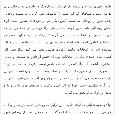
طبقه شهری هم به واسطه یک ارتباط ایدئولوؤیک و عاطفی به روحانی رای
نداده است و همچنان که این قشر از قالیباف عبور کرد و به سمت روحانی
رفت عبور از روحانی به سمت کس دیگر هم برایش قابل تصور است. آراء
بخش روستایی هم همین گونه است. یعنی آراء روحانی در خلاء جریانی که
مزیت نسبی در آنجا داشت، شکل گرفت؛ چراکه مشارکت این قشر در
انتخابات قطعی است ولو اینکه نماینده ای در انتخابات نداشته باشد و اگر
نماینده اش در انتخابات نباشد اولویت هایش تغییر می کند. مثلا یعنی اگر
کسی مثل احمدی نژاد در انتخابات بود، آن قشر آراءاش به سمت او تمایل
بیشتری داشت اما حال که در انتخابات حاضر نیست، فردی هم که می تواند
به صورت نسبی حضور داشته باشد و نماد دولت باشد ناتوان است، بنابراین
یک خلاء بوجود می آید و این خلاء در سه چهار روز آخر پر می شود. بنابراین
این آراء شکننده است؛ چرا که اگر کس دیگری با ظرفیت های بالاتر و تازه
بیاید این آراء به او تعلق می گیرد.
*با توجه به تحلیلی که ارائه دادید ، این آرایی که روحانی کسب کرده مربوط به
خودش نیست و شکننده است؛ لذا به گفته شما ممکن است از روحانی عبور