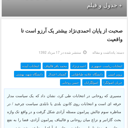
+ جدول و فیلم
صحبت از پایان احمدی‌نژاد بیشتر یک آرزو است تا
واقعیت
دسته:
یادداشت و مقاله
منتشر شده در 17 مرداد 1392
انتخابات ریاست جمهوری
احمدی‌نژاد
محمد باقر قالیباف
انتخابات آینده
پرویز امینی
دانشگاه علامه طباطبایی
گفتمان اعتدال
دانشگاه شهید بهشتی
جریان اصولگرا
اصولگرایان
حسن روحانی
مسیری که روحانی در انتخابات طی کرد، نشان داد که یک سیاست مدار
حرفه ای است و انتخابات روی کانون بلدی یا نابلدی سیاست چرخید / در
مناظره سوم چالش پیرامون مسئله آزادی شکل گرفت و در واقع تک واژه
بحث گازانبر و نزاع میان روحانی و قالیباف پیرامون آزادی، فضا را به نفع
روحانی رقم زد؛ بنابراین برداشت روحانی از آراء این طبقه بیشتر شد.