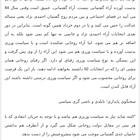
بدست آورده آراء گفتمانی نیست، آراء گفتمانی، عمیق است وقتی سال 84
می آیید در فضای اجتماعی و بین مردم روح گفتمان احمدی نژاد یعنی مساله
عدالت را حس می کنید و یا در دوم خرداد همین گونه است. بنابراین در دور
بعدی انتخابات آراء احمدی نژاد و خاتمی نه تنها کم نمی شود بلکه به آن
اضافه تر هم می شود، اما آراء روحانی شکننده است و با سیاست ورزی
بدست آورده و با سیاست ورزی هم می شود این آراء را از وی پس گرفت و
این بستگی به نوع سیاست ورزی رقبای او دارد. اگر رقبای روحانی همان
مشی ای را که در انتخابات 92 داشتند بخواهند ادامه دهند، باز این یک فرصت
برای روحانی محسوب می شود و اگر سیاست ورزی درستی داشته باشند این
آراء قابل کندن است.
سخنگوی پایداری؛ نابلدی و ناشی گری سیاسی
*البته شاید نیاز به سیاست وریزی هم نباشد و با توجه به جریان انتقادی که با
هر نیتی در مقابل دولت روحانی شکل می گیرد و از آنطرف هم نداشتن
حامیان جدی گفتمانی موجب می شود مشروعیتش را از دست بدهد.