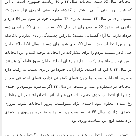
انتخابات سال 92 شبیه انتخابات سال 88 و 80 ریاست جمهوری است. با این
که فرد پیروز حتی آرایی بیشتر از گذشته دارد یعنی احمدی نژاد حدود 25
میلیون رای در سال 88 نسبت به رای 17 میلیونی خود در سوم تیر 84 دارد و
خاتمی نیز حدود 22 میلیون رای در سال 80 نسبت به رای 20 میلیونی دوم
خرداد دارد، اما آراء گفتمانی نیست؛ بنابراین چسبندگی زیادی ندارد و بلافاصله
در اولین انتخابات بعد از سال 80 یعنی شوراهای دوم در سال 81 اصلاح طلبان
حتی قادر نیستند مردم را برای مشارکت در انتخابات توجیه کنند و این انتخابات
پایین ترین سطح مشارکت را دارد و رقبای اصلاح طلبان پیروز قاطع آن هستند.
در سال 88 با این که احمدی نژاد آرایی حدودا دو برابری نسبت به رقیب دارد
و پیروز انتخابات است اما چون فضای گفتمانی ندارد، فضای اجتماعی بعد از
انتخابات در سیطره و غلبه او نیست. در سال 88 اگر مناظره موسوی و احمدی
نژاد را از انتخابات حذف کنیم یا اتفاقی غیر از آنچه اتفاق افتاد در آن مناظره
رخ میداد، معلوم نبود احمدی نژاد میتوانست پیروز انتخابات شود. پیروزی
احمدی نژاد در سال 88 نیز سیاست ورزانه بود و مناظره موسوی و احمدی
نژاد نقطه اوج این سیاست ورزی بود.
با توجه به تجربه انتخابات های ریاست جمهوری، همیشه گفتمان های پیروز،