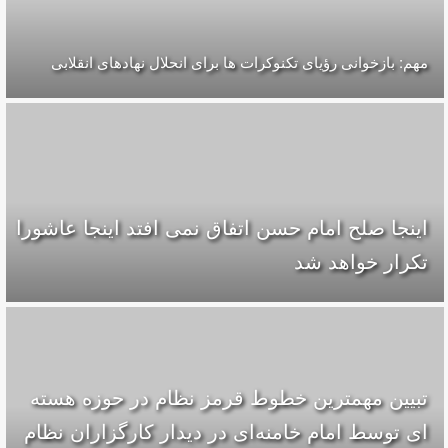
مهم: بازخوانی رؤیای تکنوکرات ها برای انحلال نهادهای انقلابی
اينجا صلح امام حسن اتفاق نمى افتد اينجا عاشورا
تكرار خواهد شد
تبیین مهمترین خطوط قرمز نظام در حوزه هسته
ای توسط امام خامنه‌ای در دیدار کارگزاران نظام