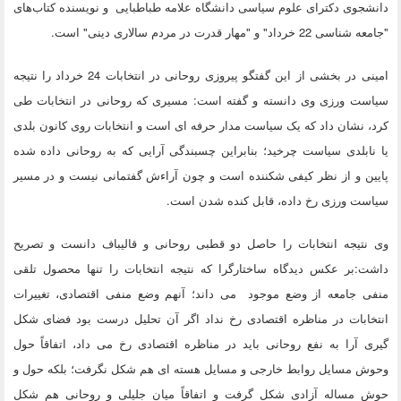
دانشجوی دکترای علوم سیاسی دانشگاه علامه طباطبایی و نویسنده کتاب‌های
"جامعه شناسی 22 خرداد" و "مهار قدرت در مردم سالاری دینی" است.
امینی در بخشی از این گفتگو پیروزی روحانی در انتخابات 24 خرداد را نتیجه
سیاست ورزی وی دانسته و گفته است: مسیری که روحانی در انتخابات طی
کرد، نشان داد که یک سیاست مدار حرفه ای است و انتخابات روی کانون بلدی
یا نابلدی سیاست چرخید؛ بنابراین چسبندگی آرایی که به روحانی داده شده
پایین و از نظر کیفی شکننده است و چون آراءش گفتمانی نیست و در مسیر
سیاست ورزی رخ داده، قابل کنده شدن است.
وی نتیجه انتخابات را حاصل دو قطبی روحانی و قالیباف دانست و تصریح
داشت:بر عکس دیدگاه ساختارگرا که نتیجه انتخابات را تنها محصول تلقی
منفی جامعه از وضع موجود می داند؛ آنهم وضع منفی اقتصادی، تغییرات
انتخابات در مناظره اقتصادی رخ نداد اگر آن تحلیل درست بود فضای شکل
گیری آرا به نفع روحانی باید در مناظره اقتصادی رخ می داد، اتفاقاً حول
وحوش مسایل روابط خارجی و مسایل هسته ای هم شکل نگرفت؛ بلکه حول و
حوش مساله آزادی شکل گرفت و اتفاقاً میان جلیلی و روحانی هم شکل