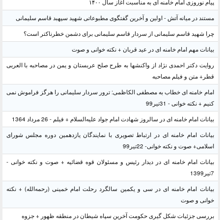
پیام نوروزی امام خامنه ای به مناسبت آغاز سال ۱۴۰۰
مستند در میانه آتش - اولین و آخرین گفتگوی مطبوعاتی شهید سپهبد قاسم سلیمانی
چرا شهید قاسم سلیمانی از سردار قاسم سلیمانی برای دشمن خطرناکتر است؟
بیانات مهم امام خامنه ای در عید قربان + نکته خوانی و صوت
روایت دکتر احمدی نژاد از واکنشها به طرح صلح عربستان و یمن در مصاحبه با العربی
قطر+ متن و فیلم مصاحبه
امام خامنه ای خطاب به مصطفی الکاظمی: ترور سردار سلیمانی را هرگز فراموش نمی
کنیم + نکته خوانی - 31تیر99
بیانات امام خامنه ای در سالروز شهادت امام جواد علیه‌السلام + فیلم - 26 مرداد 1364
بیانات امام خامنه ای در ارتباط تصویری با نمایندگان یازدهمین دوره مجلس شورای
اسلامی+ صوت و نکته خوانی- 22تیر99
بیانات امام خامنه ای در دیدار رئیس و مسئولان قوه قضائیه + صوت و نکته خوانی -
7تیر1399
بیانات امام خامنه ای در سی و یکمین سالگرد رحلت امام خمینی (رحمه‌الله) + نکته
خوانی و صوت
بررسی جزئیات شکل گیری حکومت آخرین سپاه شیطان در منطقه ظهور + جزوه