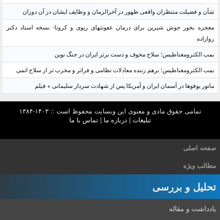
شأن و فضیلت منتظران واقعی ظهور در آخرالزمان و وظایف ایشان در آن دوران
معجزه بخور جوش شیرین برای درمان عفونتهای ریوی و کرونا- نسخه استاد دکتر
روازاده
بمب الکترومغناطیس؛ سلاح مخوف و دست برتر ایران در جنگ نوین
بمب الکترومغناطیس؛ برهم زننده معادلات نظامی و فراتر و مخرب تر از سلاح اتمی
مانور یوفوها در آسمان ایران و آمریکا پس از شهادت سردار سلیمانی + فیلم
تمامی حقوق مادی و معنوی این وبسایت محفوظ است :: ۱۴۰۳-۱۳۸۴
تبلیغات
|
درباره ما
|
تماس با ما
صفحه اصلی
مطالب ویژه
تحلیل و بررسی
یادداشت و مقاله