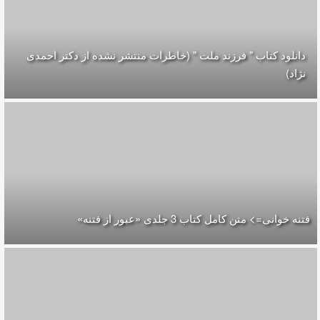
دانلود کتاب " فرزند ملت " (خاطرات منتشر نشده از دکتر احمدی
نژاد)
فتنه خوانی=> متن کامل کتاب 3 جلدی «عبور از فتنه»