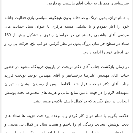
سرشناسان متمایل به جناب آقای هاشمی بپردازیم.
با تمام توان، بدون درنگ و صادقانه بدون هیچگونه سیاسی بازی فعالیت جانانه
خود را آغاز نمودم و با تشکیل هسته مرکزی با عنوان ستاد حمایت های
مردمی آقای هاشمی رفسنجانی در خراسان رضوی و تشکیل بیش از 150
ستاد در سطح خراسان بزرگ بدون در نظر گرفتن عواقب تلخ، حرکت بی ریا و
بی ادعای خود را ادامه دادم.
در زمان بازگشت جناب آقای دکتر نوبخت در پاویون فرودگاه مشهد در حضور
جناب آقای مهندس علیرضا درخشانفر و آقای مهندس توحید نوبخت فرزند
جناب آقای دکتر نوبخت، قرار شد بلافاصله پس از رسیدن ایشان به تهران
تمهیدات لازم را در جهت تامین منابع مالی و هزینه های مجموعه تحت پوشش
اینجانب در نظر بگیرند که در کمال تاسف تاکنون میسر نشد.
خلاصه بگویم با تمام توان کار کردم و با وعده پرداخت هزینه ها ستاد های
تحت پوشش اینجانب زندگی ام را باختم و هشت سال در کمال بی محبتی و
بی اعتنائی من و خانواده ام در بدترین شرایط اقتصادی زندگی مان را سپری