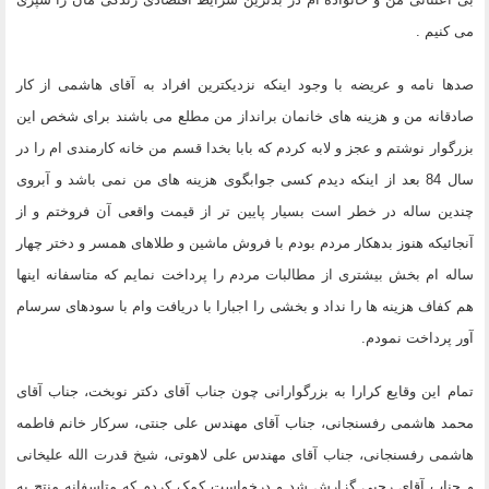
می کنیم .
صدها نامه و عریضه با وجود اینکه نزدیکترین افراد به آقای هاشمی از کار
صادقانه من و هزینه های خانمان برانداز من مطلع می باشند برای شخص این
بزرگوار نوشتم و عجز و لابه کردم که بابا بخدا قسم من خانه کارمندی ام را در
سال 84 بعد از اینکه دیدم کسی جوابگوی هزینه های من نمی باشد و آبروی
چندین ساله در خطر است بسیار پایین تر از قیمت واقعی آن فروختم و از
آنجائیکه هنوز بدهکار مردم بودم با فروش ماشین و طلاهای همسر و دختر چهار
ساله ام بخش بیشتری از مطالبات مردم را پرداخت نمایم که متاسفانه اینها
هم کفاف هزینه ها را نداد و بخشی را اجبارا با دریافت وام با سودهای سرسام
آور پرداخت نمودم.
تمام این وقایع کرارا به بزرگوارانی چون جناب آقای دکتر نوبخت، جناب آقای
محمد هاشمی رفسنجانی، جناب آقای مهندس علی جنتی، سرکار خانم فاطمه
هاشمی رفسنجانی، جناب آقای مهندس علی لاهوتی، شیخ قدرت الله علیخانی
و جناب آقای رجبی گزارش شد و درخواست کمک کردم که متاسفانه منتج به