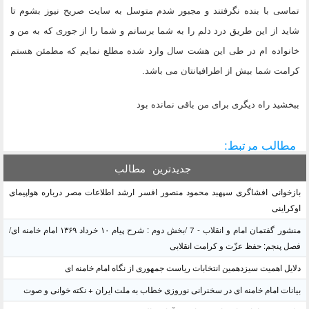
تماسی با بنده نگرفتند و مجبور شدم متوسل به سایت صریح نیوز بشوم تا
شاید از این طریق درد دلم را به شما برسانم و شما را از جوری که به من و
خانواده ام در طی این هشت سال وارد شده مطلع نمایم که مطمئن هستم
کرامت شما بیش از اطرافیانتان می باشد.
ببخشید راه دیگری برای من باقی نمانده بود
مطالب مرتبط:
جدیدترین
مطالب
بازخوانی افشاگری سپهبد محمود منصور افسر ارشد اطلاعات مصر درباره هواپیمای
اوکراینی
منشور گفتمان امام و انقلاب - 7 /بخش دوم : شرح پیام ۱۰ خرداد ۱۳۶۹ امام خامنه ای/
فصل پنجم: حفظ عزّت و کرامت انقلابی
دلایل اهمیت سیزدهمین انتخابات ریاست جمهوری از نگاه امام خامنه ای
بیانات امام خامنه ای در سخنرانی نوروزی خطاب به ملت ایران + نکته خوانی و صوت