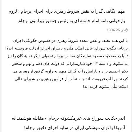
مهم: نگاهی گذرا به نقض شروط رهبری برای اجرای برجام ؛ لزوم
بازخوانی نامه امام خامنه ای به رئیس جمهور پیرامون برجام
دی 26 1394
با این همه تخلف و نقض متعدد شروط رهبری در خصوص چگونگی اجرای
برجام، چگونه شورای عالی امنیّت ملّی و ناظران اجرای آن لب فروبسته اند؟!
؛ آیا رد صلاحیّت معدود نمایندگان مخالف برجام تحمیلی دیگر نمایندگان را نیز
به سکوت واداشته ؟!؛ خودعمارپندارانی که دولت های دهم و نهم و شخص
دکتر احمدی نژاد و یارانش را به گزاف متهم به زاویه گرفتن از رهبری می
کردند چرا لب فروبسته اند و به تخلف از فرامین رهبری در شورای عالی
امنیّت ملّی سکوت کرده اند!
اندر حکایت سوراخ های غیرمکشوفه برجام! / مقابله هوشمندانه
آمریکا با توان موشکی ایران در سایه اجرای دقیق برجام!