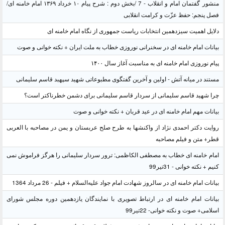
منشور گفتمان امام و انقلاب - 7 /بخش دوم : شرح پیام ۱۰ خرداد ۱۳۶۹ امام خامنه ای/
فصل پنجم: حفظ عزّت و کرامت انقلابی
دلایل اهمیت سیزدهمین انتخابات ریاست جمهوری از نگاه امام خامنه ای
بیانات امام خامنه ای در سخنرانی نوروزی خطاب به ملت ایران + نکته خوانی و صوت
پیام نوروزی امام خامنه ای به مناسبت آغاز سال ۱۴۰۰
مستند در میانه آتش - اولین و آخرین گفتگوی مطبوعاتی شهید سپهبد قاسم سلیمانی
چرا شهید قاسم سلیمانی از سردار قاسم سلیمانی برای دشمن خطرناکتر است؟
بیانات مهم امام خامنه ای در عید قربان + نکته خوانی و صوت
روایت دکتر احمدی نژاد از واکنشها به طرح صلح عربستان و یمن در مصاحبه با العربی
قطر+ متن و فیلم مصاحبه
امام خامنه ای خطاب به مصطفی الکاظمی: ترور سردار سلیمانی را هرگز فراموش نمی
کنیم + نکته خوانی - 31تیر99
بیانات امام خامنه ای در سالروز شهادت امام جواد علیه‌السلام + فیلم - 26 مرداد 1364
بیانات امام خامنه ای در ارتباط تصویری با نمایندگان یازدهمین دوره مجلس شورای
اسلامی+ صوت و نکته خوانی- 22تیر99