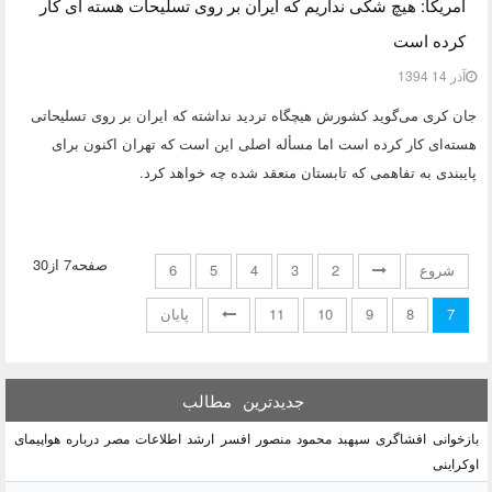
آمریکا: هیچ شکی نداریم که ایران بر روی تسلیحات هسته ای کار
کرده است
آذر 14 1394
جان کری می‌گوید کشورش هیچگاه تردید نداشته که ایران بر روی تسلیحاتی
هسته‌ای کار کرده است اما مسأله اصلی این است که تهران اکنون برای
پایبندی به تفاهمی که تابستان منعقد شده چه خواهد کرد.
صفحه7 از30
شروع
2
3
4
5
6
7
8
9
10
11
پایان
جدیدترین
مطالب
بازخوانی افشاگری سپهبد محمود منصور افسر ارشد اطلاعات مصر درباره هواپیمای
اوکراینی