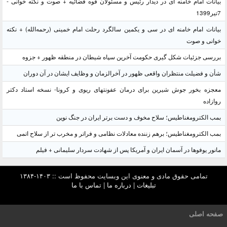
بیانات امام خامنه ای در دیدار رئیس و مسئولان قوه قضائیه + صوت و نکته خوانی -
7تیر1399
بیانات امام خامنه ای در سی و یکمین سالگرد رحلت امام خمینی (رحمه‌الله) + نکته
خوانی و صوت
بررسی جزئیات شکل گیری حکومت آخرین سپاه شیطان در منطقه ظهور + جزوه
شأن و فضیلت منتظران واقعی ظهور در آخرالزمان و وظایف ایشان در آن دوران
معجزه بخور جوش شیرین برای درمان عفونتهای ریوی و کرونا- نسخه استاد دکتر
روازاده
بمب الکترومغناطیس؛ سلاح مخوف و دست برتر ایران در جنگ نوین
بمب الکترومغناطیس؛ برهم زننده معادلات نظامی و فراتر و مخرب تر از سلاح اتمی
مانور یوفوها در آسمان ایران و آمریکا پس از شهادت سردار سلیمانی + فیلم
تمامی حقوق مادی و معنوی این وبسایت محفوظ است :: ۱۴۰۳-۱۳۸۴
تبلیغات
|
درباره ما
|
تماس با ما
صفحه اصلی