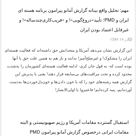
مهم: تحلیل واقع بینانه گزارش آمانو پیرامون برنامه هسته ای
ایران و PMD؛ تأیید«دروغ‌گویی»! و «فریب‌کاری‌چند‌ساله»! و
غیرقابل اعتماد بودن ایران
آذر 14 1394
این گزارش نشان می‌دهد آمریکا و متحدانش حق داشته‌اند که فعالیت هسته‌ای
ایران را مشکوک! و غیرصلح‌آمیز! بدانند و باز هم به همین علت حق با آنها
بوده است که- به قول جان کری- ادامه فعالیت هسته‌ای کشورمان را به‌شدت
محدود کرده و تحت مراقبت‌های بی‌سابقه قرار دهند! یعنی با پذیرش این
گزارش همه رشته‌های خود را که با خون دادن‌ها و خون‌دل‌خوردن‌ها به‌دست
آورده‌ایم، پنبه کرده‌ایم! فاعتبروا یا اولی‌الابصار!
استقبال گسترده مقامات آمریکا و رژیم صهیونیستی و البته
مقامات ایرانی درخصوص گزارش آمانو پیرامون PMD