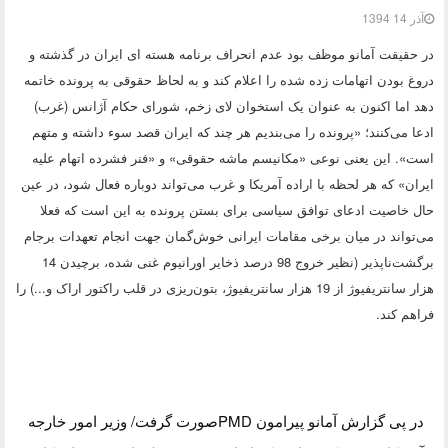
آذر 14 1394
در حقیقت آمانو موظف بود عدم انحراف برنامه هسته ای ایران در گذشته و
دروغ بودن اتهامات زده شده را اعلام کند و به لحاظ حقوقی به پرونده خاتمه
دهد اما اکنون به عنوان یک استخوان‌ لای زخم، شورای حکام آژانس (غرب)
ادعا می‌کنند؛ «پرونده را می‌بندیم هر چند که ایران قصد سوء داشته و متهم
است». این یعنی نوعی «مکانیسم ماشه حقوقی» و «فنر فشرده اتهام علیه
ایران» که هر لحظه با اراده آمریکا و غرب می‌تواند دوباره فعال شود، در عین
حال خاصیت ادعای توافق سیاسی برای بستن پرونده به این است که فعلا
می‌تواند در میان برخی مقامات ایرانی خوش‌گمان جهت انجام تعهدات برجام
برگشت‌ناپذیر (نظیر خروج 98 درصد ذخایر اورانیوم غنی شده، برچیدن 14
هزار سانتریفیوژ از 19 هزار سانتریفیوژ، بتون‌ریزی در قلب راکتور اراک و...) را
فراهم کند.
در پی گزارش آمانو پیرامون PMDصورت گرفت/ وزیر امور خارجه