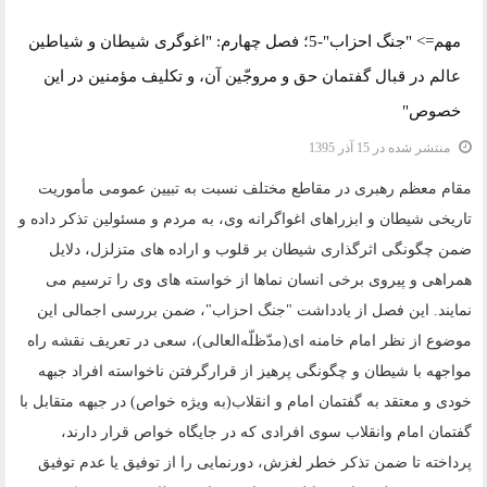
دسته:
یادداشت و مقاله
مهم=> "جنگ احزاب"-5؛ فصل چهارم: "اغوگری شیطان و شیاطین
عالم در قبال گفتمان حق و مروجّین آن، و تکلیف مؤمنین در این
خصوص"
منتشر شده در 15 آذر 1395
مقام معظم رهبری در مقاطع مختلف نسبت به تبیین عمومی مأموریت
تاریخی شیطان و ابزراهای اغواگرانه وی، به مردم و مسئولین تذکر داده و
ضمن چگونگی اثرگذاری شیطان بر قلوب و اراده های متزلزل، دلایل
همراهی و پیروی برخی انسان نماها از خواسته های وی را ترسیم می
نمایند. این فصل از یادداشت "جنگ احزاب"، ضمن بررسی اجمالی این
موضوع از نظر امام خامنه ای(مدّظلّه‌العالی)، سعی در تعریف نقشه راه
مواجهه با شیطان و چگونگی پرهیز از قرارگرفتن ناخواسته افراد جبهه
خودی و معتقد به گفتمان امام و انقلاب(به ویژه خواص) در جبهه متقابل با
گفتمان امام وانقلاب سوی افرادی که در جایگاه خواص قرار دارند،
پرداخته تا ضمن تذکر خطر لغزش، دورنمایی را از توفیق یا عدم توفیق