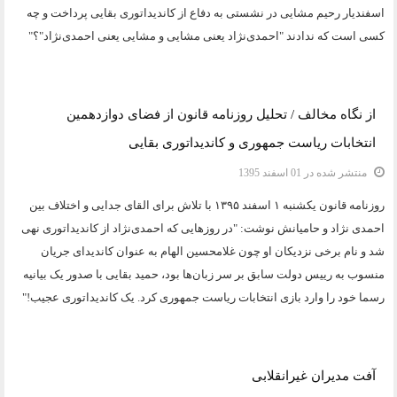
اسفندیار رحیم مشایی در نشستی به دفاع از کاندیداتوری بقایی پرداخت و چه
کسی است که ندادند "احمدی‌نژاد یعنی مشایی و مشایی یعنی احمدی‌نژاد"؟"
دسته:
یادداشت و مقاله
از نگاه مخالف / تحلیل روزنامه قانون از فضای دوازدهمین
انتخابات ریاست جمهوری و کاندیداتوری بقایی
منتشر شده در 01 اسفند 1395
روزنامه قانون يکشنبه ۱ اسفند ۱۳۹۵ با تلاش برای القای جدایی و اختلاف بین
احمدی نژاد و حامیانش نوشت: "در روزهایی که احمدی‌نژاد از کاندیداتوری نهی
شد و نام برخی نزدیکان او چون غلامحسین الهام به عنوان کاندیدای جریان
منسوب به رییس دولت سابق بر سر زبان‌ها بود، حمید بقایی با صدور یک بیانیه
رسما خود را وارد بازی انتخابات ریاست جمهوری کرد. یک کاندیداتوری عجیب!"
دسته:
یادداشت و مقاله
آفت مدیران غیرانقلابی