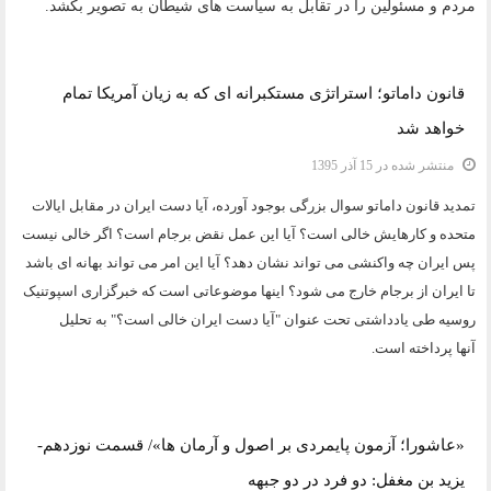
مردم و مسئولین را در تقابل به سیاست های شیطان به تصویر بکشد.
دسته:
یادداشت و مقاله
قانون داماتو؛ استراتژی مستکبرانه ای که به زیان آمریکا تمام
خواهد شد
منتشر شده در 15 آذر 1395
تمدید قانون داماتو سوال بزرگی بوجود آورده، آیا دست ایران در مقابل ایالات
متحده و کارهایش خالی است؟ آیا این عمل نقض برجام است؟ اگر خالی نیست
پس ایران چه واکنشی می تواند نشان دهد؟ آیا این امر می تواند بهانه ای باشد
تا ایران از برجام خارج می شود؟ اینها موضوعاتی است که خبرگزاری اسپوتنیک
روسیه طی یادداشتی تحت عنوان "آیا دست ایران خالی است؟" به تحلیل
آنها پرداخته است.
دسته:
یادداشت و مقاله
«عاشورا؛ آزمون پایمردی بر اصول و آرمان ها»/ قسمت نوزدهم-
یزید بن مغفل: دو فرد در دو جبهه