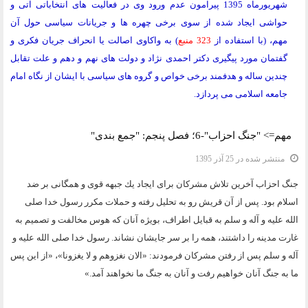
شهریورماه 1395 پیرامون عدم ورود وی در فعالیت های انتخاباتی آتی و
حواشی ایجاد شده از سوی برخی چهره ها و جریانات سیاسی حول آن
مهم،
(با استفاده از
323 منبع
)
به واکاوی اصالت یا انحراف جریان فکری و
گفتمان مورد پیگیری دکتر احمدی نژاد و دولت های نهم و دهم و علت تقابل
چندین ساله و هدفمند برخی خواص و گروه های سیاسی با ایشان از نگاه امام
جامعه اسلامی می پردازد.
مهم=> "جنگ احزاب"-6؛ فصل پنجم: "جمع بندی"
منتشر شده در 25 آذر 1395
جنگ احزاب آخرين تلاش مشركان براى ايجاد يك جبهه قوى و همگانى بر ضد
اسلام بود. پس از آن قريش رو به تحليل رفته و حملات مكرر رسول خدا صلى
الله عليه و آله و سلم به قبايل اطراف، بويژه آنان كه هوس مخالفت و تصميم به
غارت مدينه را داشتند، همه را بر سر جايشان نشاند. رسول خدا صلى الله عليه و
آله و سلم پس از رفتن مشركان فرمودند: «الان نغزوهم و لا يغزونا»، «از اين پس
ما به جنگ آنان خواهيم رفت و آنان به جنگ ما نخواهند آمد.»