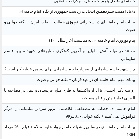
خامنه ای/ فصل پنجم: حفظ عزّت و کرامت انقلابی
دلایل اهمیت سیزدهمین انتخابات ریاست جمهوری از نگاه امام خامنه ای
بیانات امام خامنه ای در سخنرانی نوروزی خطاب به ملت ایران + نکته خوانی و
صوت
پیام نوروزی امام خامنه ای به مناسبت آغاز سال ۱۴۰۰
مستند در میانه آتش - اولین و آخرین گفتگوی مطبوعاتی شهید سپهبد قاسم
سلیمانی
چرا شهید قاسم سلیمانی از سردار قاسم سلیمانی برای دشمن خطرناکتر است؟
بیانات مهم امام خامنه ای در عید قربان + نکته خوانی و صوت
روایت دکتر احمدی نژاد از واکنشها به طرح صلح عربستان و یمن در مصاحبه با
العربی قطر+ متن و فیلم مصاحبه
امام خامنه ای خطاب به مصطفی الکاظمی: ترور سردار سلیمانی را هرگز
فراموش نمی کنیم + نکته خوانی - 31تیر99
بیانات امام خامنه ای در سالروز شهادت امام جواد علیه‌السلام + فیلم - 26 مرداد
1364