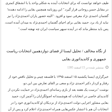
طیف خواهد توانست که برای انتخابات آینده به شکلی واحد یا با انشقاق کمتری
در مقابل حسن روحانی قرار گیرد." این روزنامه همچنین بقایی را ادامه دهنده!
گفتمان احمدی نژاد معرفی نمود و افزود :"البته حضور یاران احمدی‌نژاد را نیز
نباید از یاد برد. حمید بقایی برای احیای گفتمان احمدی‌نژاد به میدان آمده است،
پس باید منتظر ماند که در آینده سپهر سیاست ایران چه نهفته است."
دسته:
یادداشت و مقاله
از نگاه مخالف / تحلیل ایسنا از فضای دوازدهمین انتخابات ریاست
جمهوری و کاندیداتوری بقایی
منتشر شده در 15 اسفند 1395
خبرگزاری ایسنا یکشنبه ۱۵ اسفند ۱۳۹۵ با فلسفه چینی و تحلیل ناقص خود از
رفتار و کردار دکتر احمدی نژاد و سعی بر القای تعارض بین این دو،
نوشت:"درست یک هفته بعد از بازی رسانه‌ای احمدی‌نژاد در حمایت نکردن از
کاندیدای خاصی در انتخابات که هوشمندانه اصولگرایان را آچمز کرد، حمید
بقایی مشاور اجرایی دولت احمدی‌نژاد از نزدیکان او کاندیداتوری خود را در
انتخابات آن هم با انتشار عکس‌هایی همراه احمدی‌نژاد اعلام کرد و پس از آن