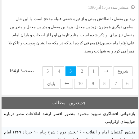
منتشر شده در 15 آذر 1395
زيد بن مغفل ، اصالتش يمني و از تيره‏ جعفي قبيله مذحج است. با این حال
اسامی دیگری همچون، زید بن معقل، یزید بن مغفل و بدر بن معقل و منذر بن
مفضل نیز برای او ذکر شده است. منابع تاریخی او را از اصحاب و یاران امام
علی(ع)و امام حسین(ع) معرفی کرده اند که در مکه به ایشان پیوست و تا کربلا
همراهی کرد و به شهادت رسید.
صفحه3 از164
شروع
1
2
3
4
5
6
7
8
9
10
پایان
جدیدترین
مطالب
بازخوانی افشاگری سپهبد محمود منصور افسر ارشد اطلاعات مصر درباره
هواپیمای اوکراینی
منشور گفتمان امام و انقلاب - 7 /بخش دوم : شرح پیام ۱۰ خرداد ۱۳۶۹ امام