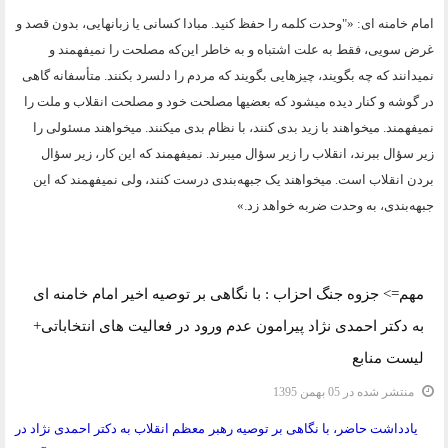
امام خامنه ای: «"وحدت کلمه را حفظ کنید. مبادا کسانی یا زبانهایی، بدون قصد و
غرض سویی، فقط به علت اشتباه و به خاطر این‌که مصلحت را نمیفهمند و
نمیدانند که چه بگویند، چیزهایی بگویند که مردم را دلسرد بکنند. متأسفانه گاهی
در گوشه و کنار دیده میشود که بعضیها مصلحت خود و مصلحت انقلاب و ملت را
نمیفهمند. میخواهند با زید بدی کنند، با نظام بدی میکنند. میخواهند مسئولی را
زیر سؤال ببرند، انقلاب را زیر سؤال میبرند. نمیفهمند که این کار، زیر سؤال
بردن انقلاب است. میخواهند یک جبهه‌بندی درست کنند، ولی نمیفهمند که این
جبهه‌بندی، به وحدت ضربه خواهد زد.»
دسته:
یادداشت و مقاله
مهم=> جزوه جنگ احزاب : با نگاهی بر توصیه اخیر امام خامنه ای
به دکتر احمدی نژاد پیرامون عدم ورود در فعالیت های انتخاباتی+
لیست منابع
منتشر شده در 05 بهمن 1395
یادداشت حاضر، با نگاهی بر توصیه رهبر معظم انقلاب به دکتر احمدی نژاد در