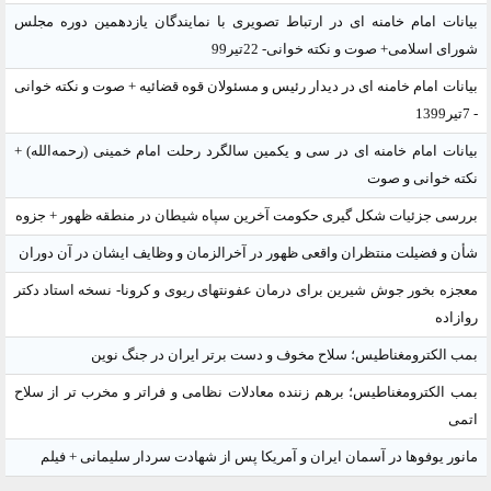
بیانات امام خامنه ای در ارتباط تصویری با نمایندگان یازدهمین دوره مجلس
شورای اسلامی+ صوت و نکته خوانی- 22تیر99
بیانات امام خامنه ای در دیدار رئیس و مسئولان قوه قضائیه + صوت و نکته خوانی
- 7تیر1399
بیانات امام خامنه ای در سی و یکمین سالگرد رحلت امام خمینی (رحمه‌الله) +
نکته خوانی و صوت
بررسی جزئیات شکل گیری حکومت آخرین سپاه شیطان در منطقه ظهور + جزوه
شأن و فضیلت منتظران واقعی ظهور در آخرالزمان و وظایف ایشان در آن دوران
معجزه بخور جوش شیرین برای درمان عفونتهای ریوی و کرونا- نسخه استاد دکتر
روازاده
بمب الکترومغناطیس؛ سلاح مخوف و دست برتر ایران در جنگ نوین
بمب الکترومغناطیس؛ برهم زننده معادلات نظامی و فراتر و مخرب تر از سلاح
اتمی
مانور یوفوها در آسمان ایران و آمریکا پس از شهادت سردار سلیمانی + فیلم