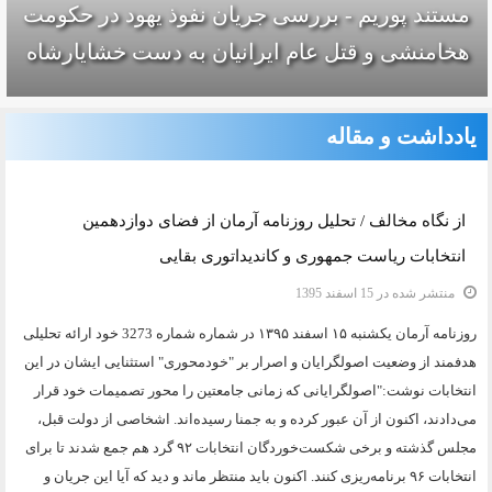
مستند پوریم - بررسی جریان نفوذ یهود در حکومت
هخامنشی و قتل عام ایرانیان به دست خشایارشاه
یادداشت و مقاله
دسته:
یادداشت و مقاله
از نگاه مخالف / تحلیل روزنامه آرمان از فضای دوازدهمین
انتخابات ریاست جمهوری و کاندیداتوری بقایی
منتشر شده در 15 اسفند 1395
روزنامه آرمان يکشنبه ۱۵ اسفند ۱۳۹۵ در شماره شماره 3273 خود ارائه تحلیلی
هدفمند از وضعیت اصولگرایان و اصرار بر "خودمحوری" استثنایی ایشان در این
انتخابات نوشت:"اصولگرایانی که زمانی جامعتین را محور تصمیمات خود قرار
می‌دادند، اکنون از آن عبور کرده و به جمنا رسیده‌اند. اشخاصی از دولت قبل،
مجلس گذشته و برخی شکست‌خوردگان انتخابات ۹۲ گرد هم جمع شدند تا برای
انتخابات ۹۶ برنامه‌ریزی کنند. اکنون باید منتظر ماند و دید که آیا این جریان و